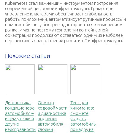
Kubernetes стал важнейшим инструментом построения
современной цифровой инфраструктуры. Грамотное
управление кластерами обеспечивает стабильность
работы приложений, автоматизирует рутинные процессы и
помогает бизнесу быстрее адаптироваться к изменениям
рынка. Именно поэтому технологии контейнерной
оркестрации продолжают оставаться одним из наиболее
перспективных направлений развития IT-инфраструктуры.
Похожие статьи
Диагностика
Осмотр
Тест для
кондиционера
ходовой части
киноманов:
автомобиля –
и диагностика
сможете
ищем утечки и
подвески
угадать
другие
автомобиля
автомобиль
неисправности
своими
по кадру из