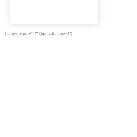
ПОСМОТРЕТЬ
[upmysite pos="17"][upmysite pos="8"]