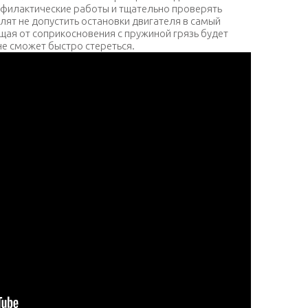
филактические работы и тщательно проверять
лят не допустить остановки двигателя в самый
ая от соприкосновения с пружиной грязь будет
не сможет быстро стереться.