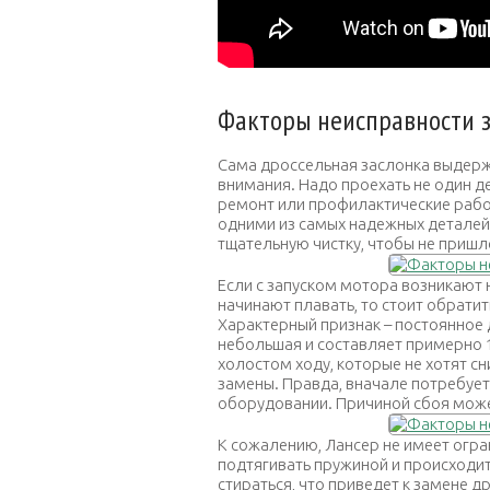
Факторы неисправности 
Сама дроссельная заслонка выдерж
внимания. Надо проехать не один д
ремонт или профилактические работ
одними из самых надежных деталей
тщательную чистку, чтобы не пришл
Если с запуском мотора возникают 
начинают плавать, то стоит обрати
Характерный признак – постоянное 
небольшая и составляет примерно 1
холостом ходу, которые не хотят с
замены. Правда, вначале потребуе
оборудовании. Причиной сбоя может
К сожалению, Лансер не имеет огра
подтягивать пружиной и происходит
стираться, что приведет к замене д