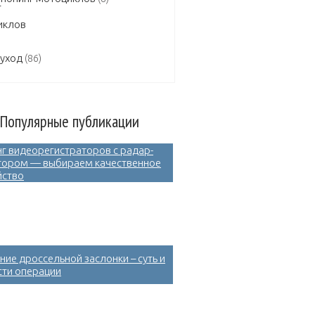
 уход
(86)
Популярные публикации
нг видеорегистраторов с радар-
тором — выбираем качественное
йство
ние дроссельной заслонки – суть и
сти операции