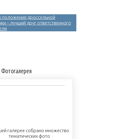
к положения дроссельной
нки – лучший друг ответственного
еля
Фотогалерея
шей галерее собрано множество
тематических фото