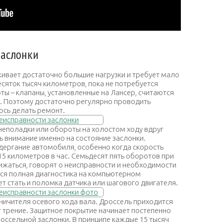
заслонки
ивает достаточно большие нагрузки и требует мало
есяток тысяч километров, пока не потребуется
ы – клапаны, установленные на Лансер, считаются
. Поэтому достаточно регулярно проводить
ось делать ремонт.
неполадки или обороты на холостом ходу вдруг
ть внимание именно на состояние заслонки.
дергание автомобиля, особенно когда скорость
5 километров в час. Семьдесят пять оборотов при
нижаться, говорят о неисправности и необходимости
тся полная диагностика на компьютерном
 стать и поломка датчика или шагового двигателя.
ничителя осевого хода вала. Дроссель приходится
 трение. Защитное покрытие начинает постепенно
россельной заслонки. В принципе каждые 15 тысяч