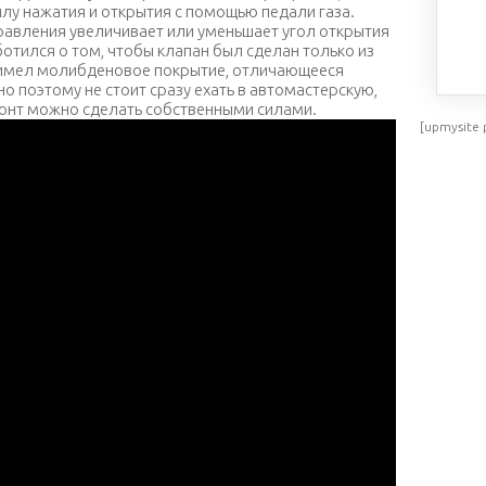
лу нажатия и открытия с помощью педали газа.
правления увеличивает или уменьшает угол открытия
отился о том, чтобы клапан был сделан только из
 имел молибденовое покрытие, отличающееся
о поэтому не стоит сразу ехать в автомастерскую,
монт можно сделать собственными силами.
[upmysite 