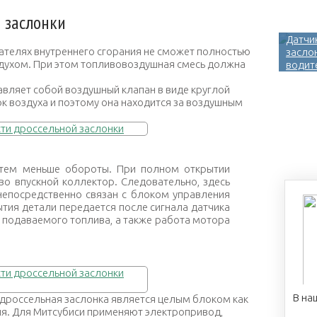
 заслонки
Датчи
гателях внутреннего сгорания не сможет полностью
засло
оздухом. При этом топливовоздушная смесь должна
водит
авляет собой воздушный клапан в виде круглой
ок воздуха и поэтому она находится за воздушным
 тем меньше обороты. При полном открытии
во впускной коллектор. Следовательно, здесь
непосредственно связан с блоком управления
ытия детали передается после сигнала датчика
о подаваемого топлива, а также работа мотора
В на
 дроссельная заслонка является целым блоком как
ия. Для Митсубиси применяют электропривод,