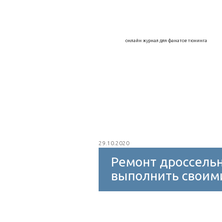
Воздухозаборники
Дефлекторы
онлайн журнал для фанатов тюнинга
Капоты, крылья, арки
Колпаки на к
Интеркулер
Внешний тюнинг
Защитное покрытие
Мойка авто
29.10.2020
Ремонт дроссельн
выполнить своим