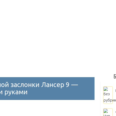
Диски на авто
Замки на капот и багажник
Занижение
олеса
Молдинги
Блок управления двигателем
Дрос
Воздушный
Масляный
Выбор масла
Замена масл
Мытье двигателя
Б
ой заслонки Лансер 9 —
и руками