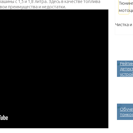
шины с 1,5 и 1,8 литра. Здесь в качестве топлива
свои преимущества и недостатки.
Чистка и
Рейти
детек
устро
Обуче
тонко