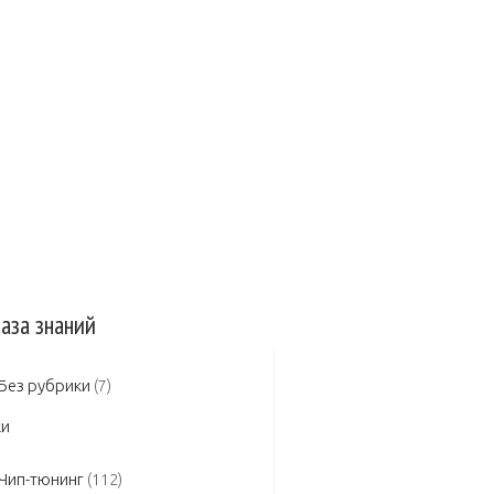
 авто
Защита авто
Зеркала
сельная заслонка
Инжектор
а в двигателе
Замена масла КПП
аза знаний
Без рубрики
(7)
Чип-тюнинг
(112)