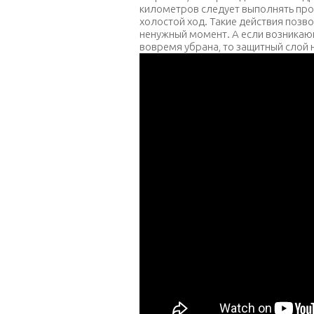
километров следует выполнять про
холостой ход. Такие действия позво
ненужный момент. А если возникающ
вовремя убрана, то защитный слой 