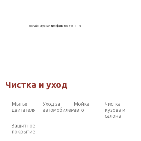
онлайн журнал для фанатов тюнинга
Чистка и уход
Мытье
Уход за
Мойка
Чистка
двигателя
автомобилем
авто
кузова и
салона
Защитное
покрытие