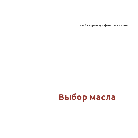
Воздухозаборники
Дефлекторы
онлайн журнал для фанатов тюнинга
Капоты, крылья, арки
Колпаки на к
Интеркулер
Внешний тюнинг
Защитное покрытие
Мойка авто
Выбор масла