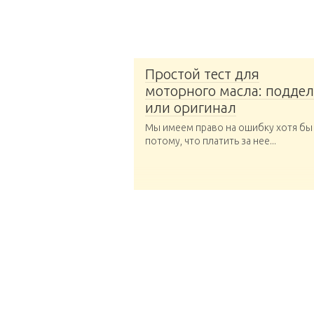
Простой тест для
моторного масла: поддел
или оригинал
Мы имеем право на ошибку хотя бы
потому, что платить за нее...