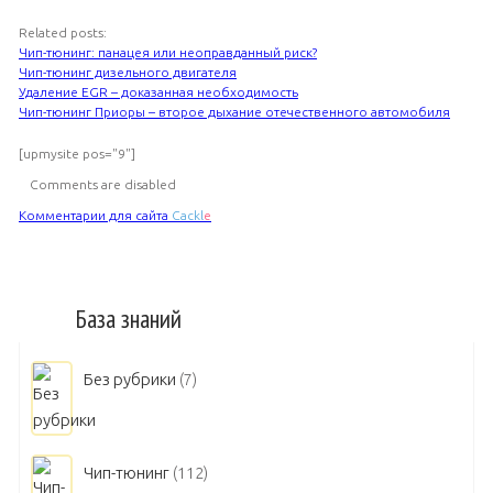
Related posts:
Чип-тюнинг: панацея или неоправданный риск?
Чип-тюнинг дизельного двигателя
Удаление EGR – доказанная необходимость
Чип-тюнинг Приоры – второе дыхание отечественного автомобиля
[upmysite pos="9"]
Comments are disabled
Комментарии для сайта
Cackl
e
База знаний
Без рубрики
(7)
Чип-тюнинг
(112)