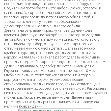
необходимости покупать дополнительное оборудование.
Все, что нам потребуется – это набор ключей, отвертки и
напильник.
Адсорбер топливной системы находится в
колесной арке возле двигателя автомобиля. Чтобы
добраться к детали, у нас нет необходимости
демонтировать иные элементы автомобиля
.
Для начала открываем крышку капота. Далее ищем
крепежи, фиксирующие адсорбер. В некоторых моделях
автомобилей они есть, в других машинах – отсутствуют.
Вытягиваем адсорбер, откручиваем его крышку. Далее
отпиливаем нижнюю часть детали. Делать это нужно
крайне аккуратно, так как весь уголь может высыпаться
наружу. Желательно вначале работ сделать небольшие
пропилы с широкой стороны корпуса и заклеить их скотчем.
Далее надпиливаем адсорбер по оставшимся краям.
Глубина пропила должна составлять не более 10 мм.
Глубже пилить не стоит, так как с внутренней стороны
корпуса находятся трубки, утрамбовывающие
активированный уголь. После того, как мы отпилили дно,
переворачиваем адсорбер и отклеиваем скотч. Разбираем
нижнюю часть конструкции детали, вытаскивая все пружины
и фильтры. Аккуратно высыпаем уголь. Далее видим
промежуточные фильтры, вытаскиваем их и проверяем на
наличие повреждений.