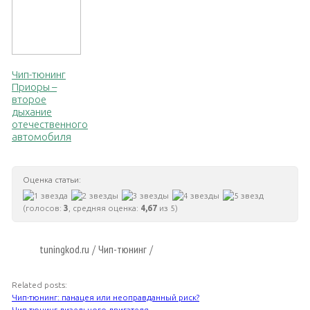
Чип-тюнинг
Приоры –
второе
дыхание
отечественного
автомобиля
Оценка статьи:
(голосов:
3
, средняя оценка:
4,67
из 5)
tuningkod.ru
Чип-тюнинг
/
/
Related posts:
Чип-тюнинг: панацея или неоправданный риск?
Чип-тюнинг дизельного двигателя