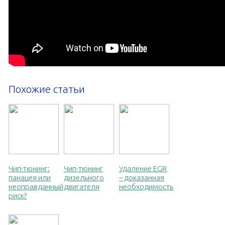
Похожие статьи
Чип-тюнинг:
Чип-тюнинг
Удаление EGR
панацея или
дизельного
– доказанная
неоправданный
двигателя
необходимость
риск?