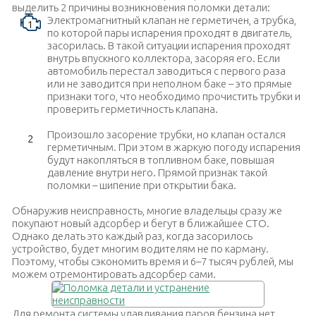
выделить 2 причины возникновения поломки детали:
Электромагнитный клапан не герметичен, а трубка,
по которой пары испарения проходят в двигатель,
засорилась. В такой ситуации испарения проходят
внутрь впускного коллектора, засоряя его. Если
автомобиль перестал заводиться с первого раза
или не заводится при неполном баке – это прямые
признаки того, что необходимо прочистить трубки и
проверить герметичность клапана.
Произошло засорение трубки, но клапан остался
герметичным. При этом в жаркую погоду испарения
будут накопляться в топливном баке, повышая
давление внутри него. Прямой признак такой
поломки – шипение при открытии бака.
Обнаружив неисправность, многие владельцы сразу же
покупают новый адсорбер и бегут в ближайшее СТО.
Однако делать это каждый раз, когда засорилось
устройство, будет многим водителям не по карману.
Поэтому, чтобы сэкономить время и 6–7 тысяч рублей, мы
можем отремонтировать адсорбер сами.
Для ремонта системы улавливания паров бензина нет