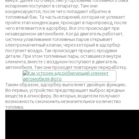
вверх. Далее по отверстию у горловины топливного бака
испарения поступают в сепаратор. Там они
конденсируются, после чего попадают обратно в
топливный бак. Та часть испарений, которая не успевает
пройти этап конденсации, проходит в паропровод, после
чего втягивается в адсорбер. Все это происходит при
незаведенном автомобиле. Когда двигатель работает,
система улавливания топливных паров открывает
электромагнитный клапан, через который в адсорбер
поступает воздух. Так происходит процесс продувки
детали. При этом топливные пары, оставшиеся внутри
элемента, вместе с воздухом поступают в двигатель
автомобиля. Там они проходят повторную переработку.
Таким образом, адсорбер выполняет двойную функцию.
Во-первых, устройство предотвращает выброс вредных
веществ в атмосферу. Во-вторых, водители получают
возможность сэкономить незначительное количество
топлива.