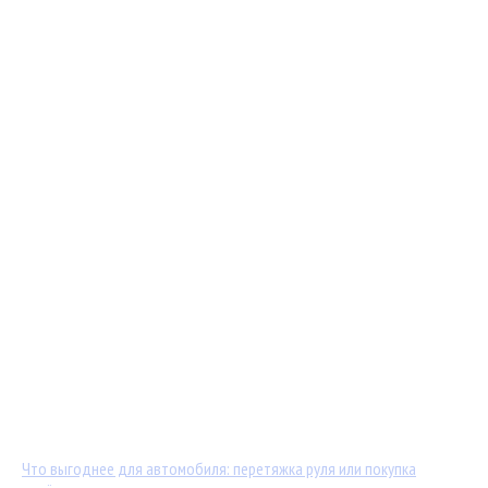
Мастер-классы от TuningKod.ru
Калькуляторы
Обратная связь
Последние материалы:
Что выгоднее для автомобиля: перетяжка руля или покупка