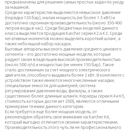
предназначены для решения самых простых задач по уходу
за машиной.
Среди их характеристик выделяются невысокое давление
(порядка 120 бар), малая мощность (не более 1.5 кВт) и
достаточно скромная производительность (около 350-400
литров воды в час). Среди бюджетных моделей данного
класса выделяется продукция Karcher серии К2 и К3. Среди
негативных моментов можно выделить короткий шланг, а
также небольшой набор насадок.
Бытовые аппараты высокого давления среднего ценового
сегмента – это достаточно мощные модели, которые
радуют своих владельцев высокой производительностью
(около 500 л/ч) и мощностью (не менее 150 бар). Такое
стало достижимым за счет мощного электрического
двигателя, способного выдавать более 2 кВт. В комплекте с
устройством также имеются многочисленные насадки,
специальные емкости для шампуней, система
регулирования давления воды, фильтры, а также
существенно более длинные шланги. Керхеры серии К4 и К5,
стоимость которых достигает 200$, являются отличными
примерами техники данного категории.
Если требуется еще более мощная модель, от
рекомендуем обратить свое внимание на Karcher K6,
который выгодно отличается своими характеристиками.
Производительность этого чуть ли не профессионального