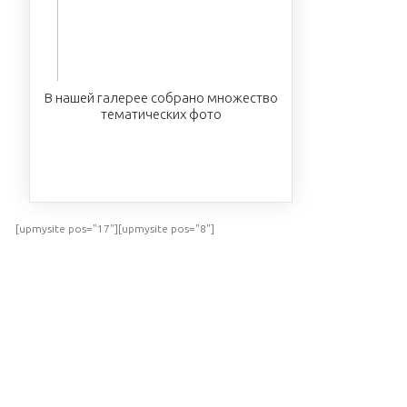
В нашей галерее собрано множество
тематических фото
ПОСМОТРЕТЬ
[upmysite pos="17"][upmysite pos="8"]