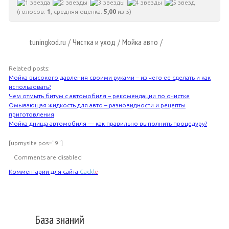
(голосов:
1
, средняя оценка:
5,00
из 5)
tuningkod.ru
Чистка и уход
Мойка авто
/
/
/
Related posts:
Мойка высокого давления своими руками – из чего ее сделать и как
использовать?
Чем отмыть битум с автомобиля – рекомендации по очистке
Омывающая жидкость для авто – разновидности и рецепты
приготовления
Мойка днища автомобиля — как правильно выполнить процедуру?
[upmysite pos="9"]
Comments are disabled
Комментарии для сайта
Cackl
e
База знаний