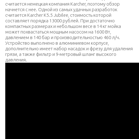
считается немецкая компания Karcher, поэтому обзор
начнется с нее. Одной из самых удачных разработок
считается Karcher K5.5 Jubilee, стоимость которой
составляет порядка 13000 рублей. При достаточно
компактных размерах и небольшом весе в 14 кг мойка
может похвастаться мощным насосом на 1600 Вт,
давлением в 140 бар и производительностью 460 л/ч.
Устройство выполнено в алюминиевом корпусе,
дополнительно имеет набор насадок и фрезу для удаления
грязи, а также фильтр и 9-метровый шланг высокого
давления.