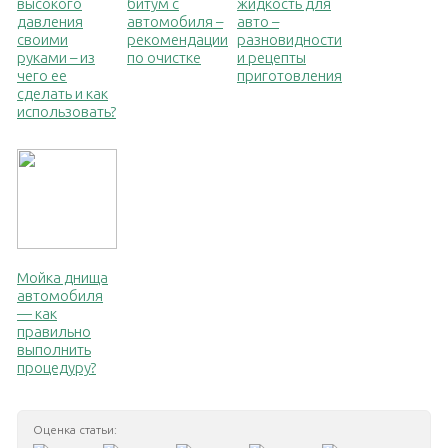
высокого
битум с
жидкость для
давления
автомобиля –
авто –
своими
рекомендации
разновидности
руками – из
по очистке
и рецепты
чего ее
приготовления
сделать и как
использовать?
Мойка днища
автомобиля
— как
правильно
выполнить
процедуру?
Оценка статьи: