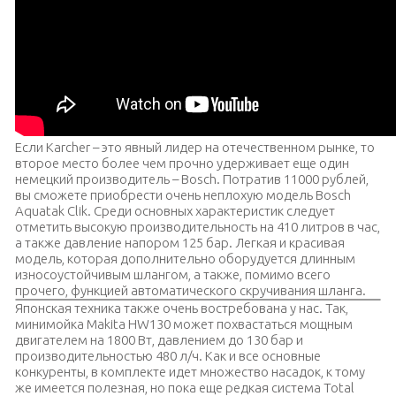
Если Karcher – это явный лидер на отечественном рынке, то
второе место более чем прочно удерживает еще один
немецкий производитель – Bosch. Потратив 11000 рублей,
вы сможете приобрести очень неплохую модель Bosch
Aquatak Clik. Среди основных характеристик следует
отметить высокую производительность на 410 литров в час,
а также давление напором 125 бар. Легкая и красивая
модель, которая дополнительно оборудуется длинным
износоустойчивым шлангом, а также, помимо всего
прочего, функцией автоматического скручивания шланга.
Японская техника также очень востребована у нас. Так,
минимойка Makita HW130 может похвастаться мощным
двигателем на 1800 Вт, давлением до 130 бар и
производительностью 480 л/ч. Как и все основные
конкуренты, в комплекте идет множество насадок, к тому
же имеется полезная, но пока еще редкая система Total