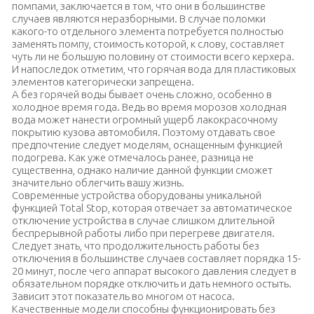
помпами, заключается в том, что они в большинстве
случаев являются неразборными. В случае поломки
какого-то отдельного элемента потребуется полностью
заменять помпу, стоимость которой, к слову, составляет
чуть ли не большую половину от стоимости всего керхера.
И напоследок отметим, что горячая вода для пластиковых
элементов категорически запрещена.
А без горячей воды бывает очень сложно, особенно в
холодное время года. Ведь во время морозов холодная
вода может нанести огромный ущерб лакокрасочному
покрытию кузова автомобиля. Поэтому отдавать свое
предпочтение следует моделям, оснащенным функцией
подогрева. Как уже отмечалось ранее, разница не
существенна, однако наличие данной функции сможет
значительно облегчить вашу жизнь.
Современные устройства оборудованы уникальной
функцией Total Stop, которая отвечает за автоматическое
отключение устройства в случае слишком длительной
беспрерывной работы либо при перегреве двигателя.
Следует знать, что продолжительность работы без
отключения в большинстве случаев составляет порядка 15-
20 минут, после чего аппарат высокого давления следует в
обязательном порядке отключить и дать немного остыть.
Зависит этот показатель во многом от насоса.
Качественные модели способны функционировать без