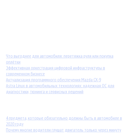
Мастер-классы от TuningKod.ru
Калькуляторы
Обратная связь
Последние материалы:
Что выгоднее для автомобиля: перетяжка руля или покупка
оплётки
Эффективная оркестрация цифровой инфраструктуры в
современном бизнесе
Актуализация программного обеспечения Mazda CX-9
Astra Linux в автомобильных технологиях: надежная ОС для
диагностики, тюнинга и сервисных решений
Популярные статьи:
4 предмета, которые обязательно должны быть в автомобиле в
2020 году
Почему многие водители глушат двигатель только через минуту