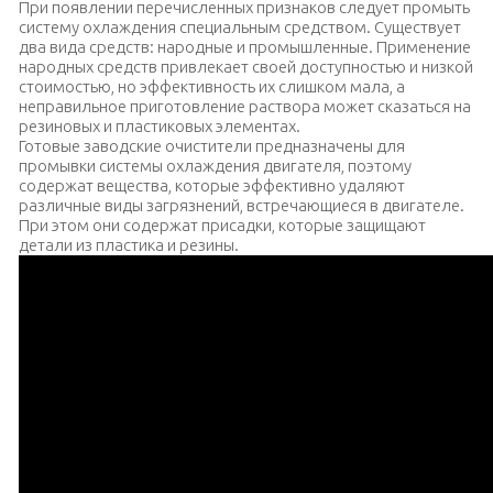
При появлении перечисленных признаков следует промыть
систему охлаждения специальным средством. Существует
два вида средств: народные и промышленные. Применение
народных средств привлекает своей доступностью и низкой
стоимостью, но эффективность их слишком мала, а
неправильное приготовление раствора может сказаться на
резиновых и пластиковых элементах.
Готовые заводские очистители предназначены для
промывки системы охлаждения двигателя, поэтому
содержат вещества, которые эффективно удаляют
различные виды загрязнений, встречающиеся в двигателе.
При этом они содержат присадки, которые защищают
детали из пластика и резины.