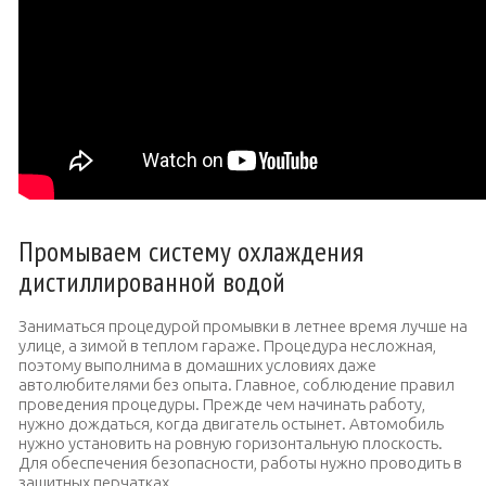
Промываем систему охлаждения
дистиллированной водой
Заниматься процедурой промывки в летнее время лучше на
улице, а зимой в теплом гараже. Процедура несложная,
поэтому выполнима в домашних условиях даже
автолюбителями без опыта. Главное, соблюдение правил
проведения процедуры. Прежде чем начинать работу,
нужно дождаться, когда двигатель остынет. Автомобиль
нужно установить на ровную горизонтальную плоскость.
Для обеспечения безопасности, работы нужно проводить в
защитных перчатках.