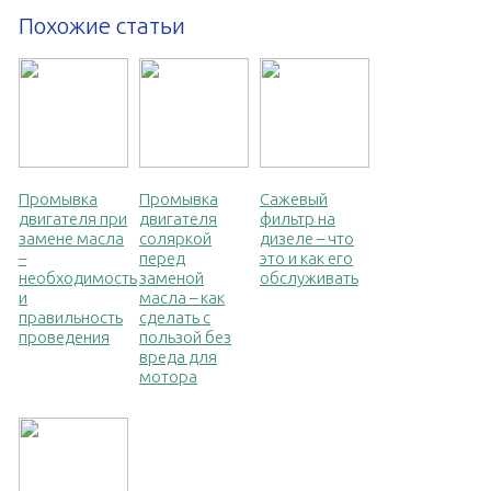
Похожие статьи
Промывка
Промывка
Сажевый
двигателя при
двигателя
фильтр на
замене масла
соляркой
дизеле – что
–
перед
это и как его
необходимость
заменой
обслуживать
и
масла – как
правильность
сделать с
проведения
пользой без
вреда для
мотора