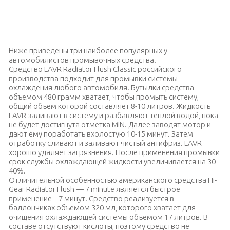
7 минут — столько вам потребуется, чтобы воспользоваться
средством Hi-Gear, по крайней мере так утверждает
производитель
Ниже приведены три наиболее популярных у
автомобилистов промывочных средства.
Средство LAVR Radiator Flush Classic российского
производства подходит для промывки системы
охлаждения любого автомобиля. Бутылки средства
объемом 480 грамм хватает, чтобы промыть систему,
общий объем которой составляет 8-10 литров. Жидкость
LAVR заливают в систему и разбавляют теплой водой, пока
не будет достигнута отметка MIN. Далее заводят мотор и
дают ему поработать вхолостую 10-15 минут. Затем
отработку сливают и заливают чистый антифриз. LAVR
хорошо удаляет загрязнения. После применения промывки
срок службы охлаждающей жидкости увеличивается на 30-
40%.
Отличительной особенностью американского средства Hi-
Gear Radiator Flush — 7 minute является быстрое
применение – 7 минут. Средство реализуется в
баллончиках объемом 320 мл, которого хватает для
очищения охлаждающей системы объемом 17 литров. В
составе отсутствуют кислоты, поэтому средство не