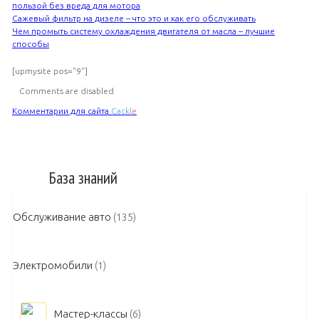
пользой без вреда для мотора
Сажевый фильтр на дизеле – что это и как его обслуживать
Чем промыть систему охлаждения двигателя от масла – лучшие
способы
[upmysite pos="9"]
Comments are disabled
Комментарии для сайта
Cackl
e
База знаний
Обслуживание авто
(135)
Электромобили
(1)
Мастер-классы
(6)