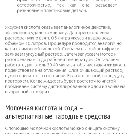
осторожностью, так как она разъедает
резиновые и пластиковые детали.
Уксусная кислота оказывает аналогичное действие,
эффективно удаляя ржавчину. Для приготовления
раствора нужно взять 0,5 литра уксуса и ведро воды
объемом 10 литров. Процедура проводится аналогично,
как и с лимонной кислотой. Сливаем старый антифриз и
заливаем уксусный раствор. Затем запускаем мотор и
разогреваем его до рабочей температуры. Оставляем
работать двигатель 30-40 минут, чтобы чистящая жидкость
подействовала на отложения. Слив очищающий раствор,
нужно оценить его состояние. Если он грязный, процедуру
повторяем. Когда жидкость будет достаточно чистой,
промываем систему дистиллированной водой и заливаем
выбранный антифриз.
Молочная кислота и сода –
альтернативные народные средства
С помощью молочной кислоты можно очищать систему
охлаждения в чистом виде, без разбавления, но достать ее