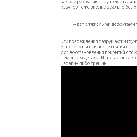
как они разрушают грунтовый слой.
изъянов тоже вполне реально без о
А вот с тяжелыми дефектами 
Эти повреждения разрушают и грунто
Устраняются они после снятия стар
для восстановления покрытий с тя
ремонтом детали. И только после э
царапин либо трещин.