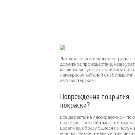
Лакокрасочное покрытие страдает 
дорожное происшествие, неаккуратн
машины, могут стать причиной появ
лакокрасочный слой с небольшими 
автомастерские.
Повреждения покрытия – 
покраски?
Все дефекты на лакокрасочном пок
на легкие, средней тяжести и тяже
царапины, образующиеся на наружно
участки. Незначительные трещинки 