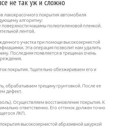
все не так уж и сложно
ов лакокрасочного покрытия автомобиля
едующему алгоритму:
 поверхности машины полиэтиленовой пленкой.
ительной лентой.
жденного участка при помощи высокозернистой
ифмашинки. Эта операция позволит нам удалить
вчину. Последняя появляется в трещинах очень
вреждения.
ок покрытия. Тщательно обезжириваем его и
ь, обрабатываем трещину грунтовкой. После ее
ем дефект.
золь). Осуществляем восстановление покрытия. К
имально ответственно. Его оттенок должен точно
ющегося ЛКП.
ка покрытия высокозернистой абразивной шкуркой