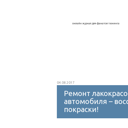
Воздухозаборники
Дефлекторы
онлайн журнал для фанатов тюнинга
Капоты, крылья, арки
Колпаки на к
Интеркулер
Внешний тюнинг
Защитное покрытие
Мойка авто
04.08.2017
Ремонт лакокрас
автомобиля – вос
покраски!