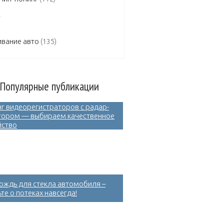
вание авто
(135)
Популярные публикации
нг видеорегистраторов с радар-
тором — выбираем качественное
йство
ождь для стекла автомобиля –
те о потеках навсегда!