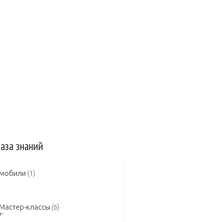
 авто
Защита авто
Зеркала
сельная заслонка
Инжектор
а в двигателе
Замена масла КПП
аза знаний
омобили
(1)
Мастер-классы
(6)