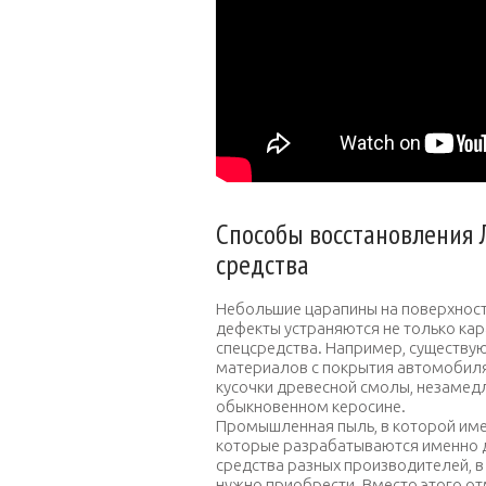
Способы восстановления 
средства
Небольшие царапины на поверхност
дефекты устраняются не только кар
спецсредства. Например, существу
материалов с покрытия автомобиля.
кусочки древесной смолы, незамед
обыкновенном керосине.
Промышленная пыль, в которой име
которые разрабатываются именно д
средства разных производителей, в
нужно приобрести. Вместо этого о