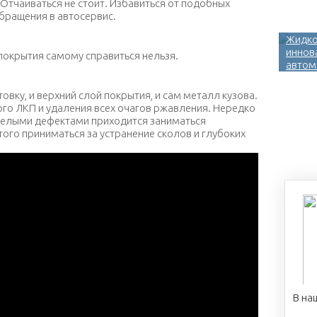
 Отчаиваться не стоит. Избавиться от подобных
бращения в автосервис.
Жидко
иннов
покрытия самому справиться нельзя.
автом
вку, и верхний слой покрытия, и сам металл кузова.
ого ЛКП и удаления всех очагов ржавления. Нередко
желыми дефектами приходится заниматься
того приниматься за устранение сколов и глубоких
В на