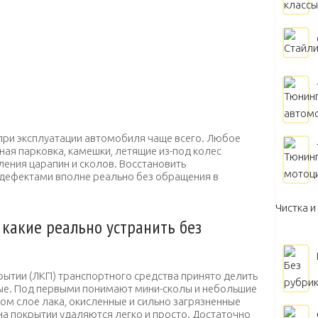
при эксплуатации автомобиля чаще всего. Любое
ая парковка, камешки, летящие из-под колес
ления царапин и сколов. Восстановить
дефектами вполне реально без обращения в
Чистка и
какие реально устранить без
рытии (ЛКП) транспортного средства принято делить
лые. Под первыми понимают мини-сколы и небольшие
м слое лака, окисленные и сильно загрязненные
на покрытии удаляются легко и просто. Достаточно