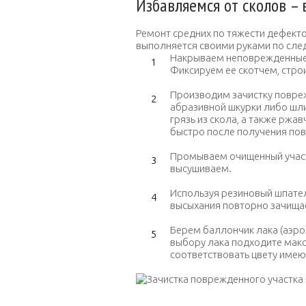
Избавляемся от сколов – 
Ремонт средних по тяжести дефект
выполняется своими руками по сл
Накрываем неповрежденные
Фиксируем ее скотчем, стро
Производим зачистку повре
абразивной шкурки либо шл
грязь из скола, а также ржа
быстро после получения по
Промываем очищенный участ
высушиваем.
Используя резиновый шпател
высыхания повторно зачища
Берем баллончик лака (аэро
выбору лака подходите макс
соответствовать цвету име
Зачистка поврежденного участ