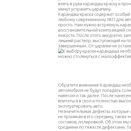
взять в руки карандаш-краску и проч
минут устранить царапину.
Карандаш-краска содержит особый г
любому современному ЛКП для авто
просто.
Нам нужно встряхнуть каран
восстановительной композицией сп
емкость.
После этого аккуратно за
лишний раствор, выступающий на по
завершенным. От царапин не остане
К выбору краски-карандаша необх
столкнуться с мало
Обратите внимание! Карандаш необх
автомобиля не будут попадать солн
навесом и так далее. После нанесе
впитаться в скол и полностью высох
эксплуатировать авто.
Незначительные дефекты, которые 
не проникая в его середину, также
составов, полировкой. Об этом мы 
средними по тяжести дефектами. Т