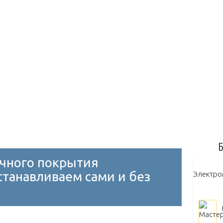
Диски на авто
Замки на капот и багажник
Занижение
олеса
Молдинги
Блок управления двигателем
Дрос
Воздушный
Масляный
Выбор масла
Замена масл
Мытье двигателя
Б
очного покрытия
станавливаем сами и без
Электр