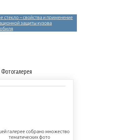
е стекло – свойства и применение
ационной защиты кузова
обиля
Фотогалерея
шей галерее собрано множество
тематических фото