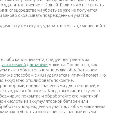
удалять в течение 1–2 дней. Если этого не сделать,
кими спецсредствами убрать ее уже не получится.
 и заново окрашивать поврежденный участок
имо в ту же секунду удалить ветошью, смоченной в
керосине
ть либо капли цемента, следует вытравить их
ь
автохимией для мойки
машины. После того, как
руем их и в обязательном порядке обрабатываем
им же способом с ЛКП удаляется и птичий помет. Но
но аккуратно отшлифовать покрытие.
растворами, предназначенными для этих целей, и
есть одна особенность. Когда вы очистите кузов от
безжирьте покрытие и обработайте его мастикой.
лой кислоты из аккумуляторной батареи или
бработать поврежденный участок любым машинным
м можно убрать и окисления, вызванные иными