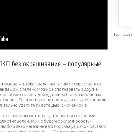
[upmysite 
ЛКП без окрашивания – популярные
и кузова, а также аналогичные им несущественные
андашом с гелем. Можно использовать и другие
ют особые составы для удаления брызг смолистых
 Нюанс. Если вы были на природе и на кузов попали
лительно удалите их ветошью, смоченной в
ются частицы металла, устраняется составами,
ля этих целей. Мы не будем рекламировать
 любом автомагазине вам подскажут, какой раствор
тметим одну важную вещь. Промышленную пыль с