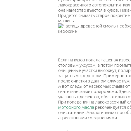
лакокрасочного автопокрытия нужно 
она намертво въестся в кузов. Ника
Придется снимать старое покрытие
машины.
Частицы древесной смолы необход
Если на кузов попала гашеная извес
столовым уксусом, а потом промыт
очищенные участки высохнут, поли
защитным средством. Примерно так
после очистки в данном случае нуж
А вот следы от насекомых смывают 
синтетическими полиролями. Здесь 
указанных дефектов, обязательно о
При попадании на лакокрасочный с
моторного масла
рекомендуется о
очистителем. Аналогичным способо
агрессивными соединениями.