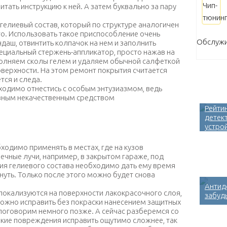
итать инструкцию к ней. А затем буквально за пару
елиевый состав, который по структуре аналогичен
. Использовать такое приспособление очень
Обслужи
даш, отвинтить колпачок на нем и заполнить
ециальный стержень-аппликатор, просто нажав на
полняем сколы гелем и удаляем обычной салфеткой
верхности. На этом ремонт покрытия считается
тся и следа.
Рейти
одимо отнестись с особым энтузиазмом, ведь можно
детек
эффективным некачественным средством
устро
одимо применять в местах, где на кузов
ечные лучи, например, в закрытом гараже, под
ния гелиевого состава необходимо дать ему время
нуть. Только после этого можно будет снова
Антид
локализуются на поверхности лакокрасочного слоя,
забудь
 можно исправить без покраски нанесением защитных
поговорим немного позже. А сейчас разберемся со
акие повреждения исправить ощутимо сложнее, так