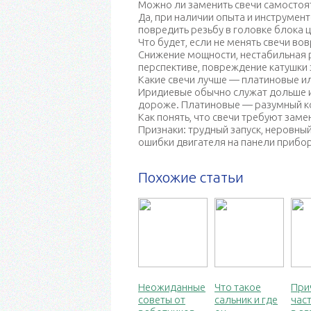
Можно ли заменить свечи самостоя
Да, при наличии опыта и инструмен
повредить резьбу в головке блока 
Что будет, если не менять свечи во
Снижение мощности, нестабильная р
перспективе, повреждение катушки 
Какие свечи лучше — платиновые и
Иридиевые обычно служат дольше и
дороже. Платиновые — разумный к
Как понять, что свечи требуют заме
Признаки: трудный запуск, неровны
ошибки двигателя на панели прибо
Похожие статьи
Неожиданные
Что такое
При
советы от
сальник и где
час