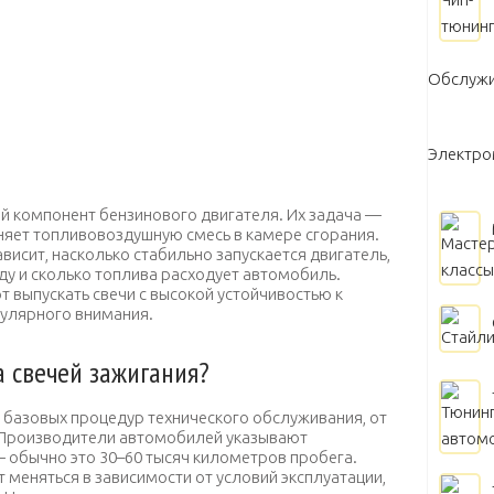
Обслужи
Электр
й компонент бензинового двигателя. Их задача —
няет топливовоздушную смесь в камере сгорания.
висит, насколько стабильно запускается двигатель,
ду и сколько топлива расходует автомобиль.
 выпускать свечи с высокой устойчивостью к
гулярного внимания.
 свечей зажигания?
 базовых процедур технического обслуживания, от
. Производители автомобилей указывают
обычно это 30–60 тысяч километров пробега.
 меняться в зависимости от условий эксплуатации,