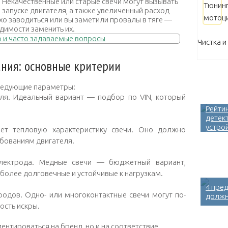
. Некачественные или старые свечи могут вызывать
 запуске двигателя, а также увеличенный расход
хо заводиться или вы заметили провалы в тяге —
одимости заменить их.
Чистка и
ания: основные критерии
следующие параметры:
ля. Идеальный вариант — подбор по VIN, который
Рейти
детек
устро
ает тепловую характеристику свечи. Оно должно
ебованиям двигателя.
электрода. Медные свечи — бюджетный вариант,
более долговечные и устойчивые к нагрузкам.
4 пре
родов. Одно- или многоконтактные свечи могут по-
должн
ость искры.
ентироваться на бренд, но и на соответствие