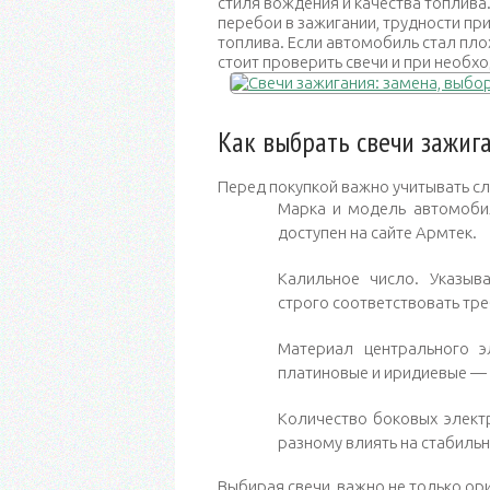
стиля вождения и качества топлива
перебои в зажигании, трудности при
топлива. Если автомобиль стал пло
стоит проверить свечи и при необх
Как выбрать свечи зажиг
Перед покупкой важно учитывать 
Марка и модель автомоби
доступен на сайте Армтек.
Калильное число. Указыв
строго соответствовать тр
Материал центрального 
платиновые и иридиевые — 
Количество боковых элект
разному влиять на стабильн
Выбирая свечи, важно не только ори