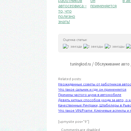
работников
он
в а
автосервиса –
применяется
то, что
полезно
знать!
Оценка статьи:
tuningkod.ru
Обслуживание авто
/
Related posts:
Неожиданные советы от работников автосер
Что такое сальник и где он применяется
Причины частого шума в автомобиле
Девять хитрых способов ухода за авто, о 
Качественные Ричтраки, Штабелеры в Рыв
Что такое VIN/Frame: Ключевые аспекты и
[upmysite pos="9"]
Comments are disabled