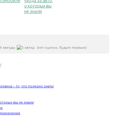
втомобиле
ухода за авто,
о которых вы
не знали
(нет оценок, будьте первым)
/
виса – то, что полезно знать!
которых вы не знали
ок
 применение