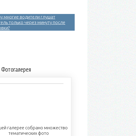
у многие водители глушат
тель только через минуту после
овки?
Фотогалерея
шей галерее собрано множество
тематических фото