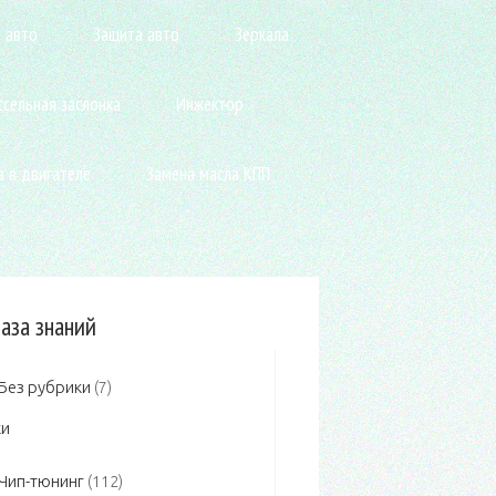
 авто
Защита авто
Зеркала
сельная заслонка
Инжектор
а в двигателе
Замена масла КПП
аза знаний
Без рубрики
(7)
Чип-тюнинг
(112)