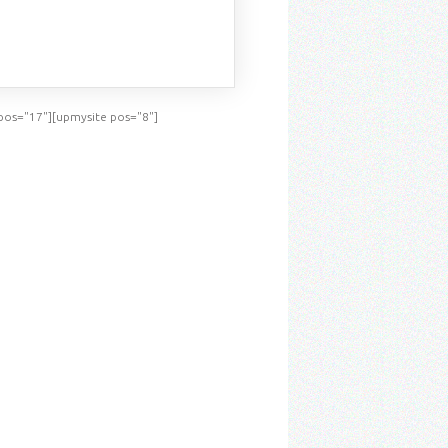
ПОСМОТРЕТЬ
pos="17"][upmysite pos="8"]