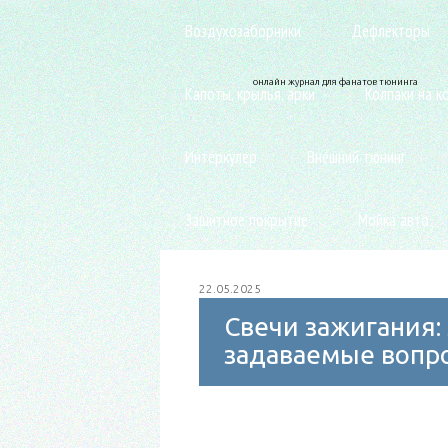
Воздухозаборники
Дефлекторы
онлайн журнал для фанатов тюнинга
Капоты, крылья, арки
Колпаки на к
Интеркулер
Внешний тюнинг
Защитное покрытие
Мойка авто
22.05.2025
Свечи зажигания: 
задаваемые вопр