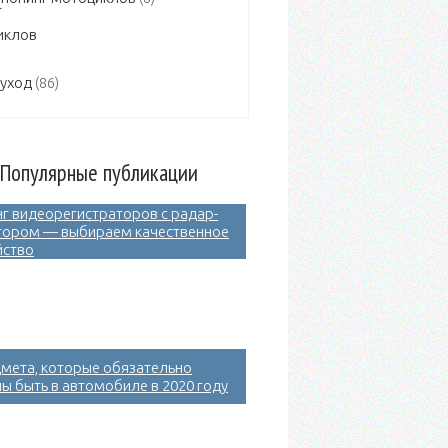
 уход
(86)
Популярные публикации
нг видеорегистраторов с радар-
тором — выбираем качественное
йство
дмета, которые обязательно
ы быть в автомобиле в 2020 году