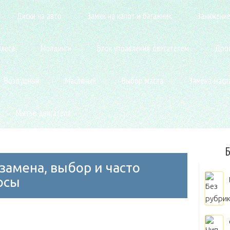
Диски на авто
Замки на капот и багажник
Занижение
олеса
Молдинги
Блок управления двигателем
Дрос
Воздушный
Масляный
Выбор масла
Замена масл
Мытье двигателя
Б
замена, выбор и часто
осы