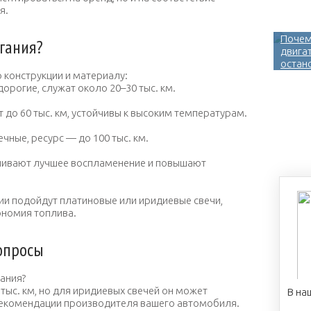
я.
Почем
гания?
двига
остан
 конструкции и материалу:
орогие, служат около 20–30 тыс. км.
о 60 тыс. км, устойчивы к высоким температурам.
ные, ресурс — до 100 тыс. км.
чивают лучшее воспламенение и повышают
ии подойдут платиновые или иридиевые свечи,
ономия топлива.
опросы
гания?
тыс. км, но для иридиевых свечей он может
В на
 рекомендации производителя вашего автомобиля.