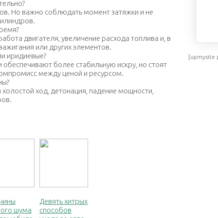
тельно?
тов. Но важно соблюдать момент затяжки и не
цилиндров.
время?
абота двигателя, увеличение расхода топлива и, в
зажигания или других элементов.
ли иридиевые?
[upmysite 
 обеспечивают более стабильную искру, но стоят
омпромисс между ценой и ресурсом.
ны?
й холостой ход, детонация, падение мощности,
ров.
чины
Девять хитрых
того шума
способов