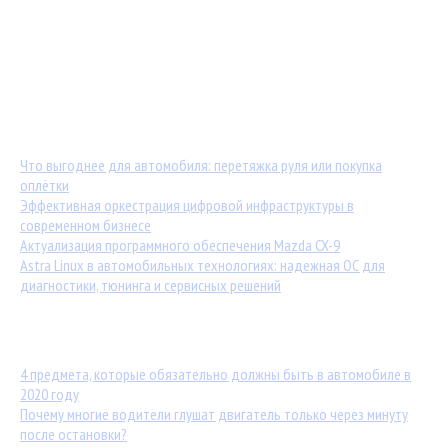
Мастер-классы от TuningKod.ru
Калькуляторы
Обратная связь
Последние материалы:
Что выгоднее для автомобиля: перетяжка руля или покупка
оплётки
Эффективная оркестрация цифровой инфраструктуры в
современном бизнесе
Актуализация программного обеспечения Mazda CX-9
Astra Linux в автомобильных технологиях: надежная ОС для
диагностики, тюнинга и сервисных решений
Популярные статьи:
4 предмета, которые обязательно должны быть в автомобиле в
2020 году
Почему многие водители глушат двигатель только через минуту
после остановки?