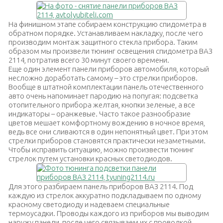
На финишном этапе собираем конструкцию спидометра в
обратном порядке. Устанавливаем накладку, после чего
производим монтаж защитного стекла прибора. Таким
образом мы произвели тюнинг освещения спидометра ВАЗ
2114, потратив всего 30 минут своего времени.
Еще один элемент панели приборов автомобиля, который
несложно доработать самому – это стрелки приборов.
Вообще в штатной комплектации панель отечественного
авто очень напоминает пародию на попугая: подсветка
отопительного прибора желтая, кнопки зеленые, а все
индикаторы – оранжевые. Часто такое разнообразие
цветов мешает комфортному вождению в ночное время,
ведь все они сливаются в один непонятный цвет. При этом
стрелки приборов становятся практически незаметными.
Чтобы исправить ситуацию, можно произвести тюнинг
стрелок путем установки красных светодиодов.
Для этого разбираем панель приборов ВАЗ 2114. Под
каждую из стрелок аккуратно подкладываем по одному
красному светодиоду и надеваем специальные
термоусадки. Проводы каждого из приборов мы выводим
наружу панели, после чего связываем их с проводкой