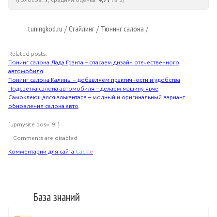
tuningkod.ru
Стайлинг
Тюнинг салона
/
/
/
Related posts:
Тюнинг салона Лада Гранта – спасаем дизайн отечественного
автомобиля
Тюнинг салона Калины – добавляем практичности и удобства
Подсветка салона автомобиля – делаем машину ярче
Самоклеющаяся алькантара – модный и оригинальный вариант
обновления салона авто
[upmysite pos="9"]
Comments are disabled
Комментарии для сайта
Cackl
e
База знаний