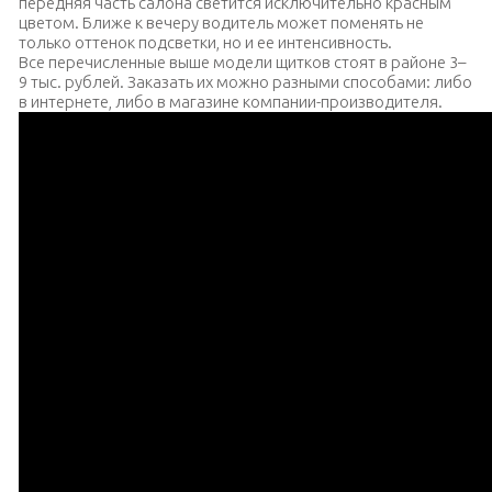
передняя часть салона светится исключительно красным
цветом. Ближе к вечеру водитель может поменять не
только оттенок подсветки, но и ее интенсивность.
Все перечисленные выше модели щитков стоят в районе 3–
9 тыс. рублей. Заказать их можно разными способами: либо
в интернете, либо в магазине компании-производителя.