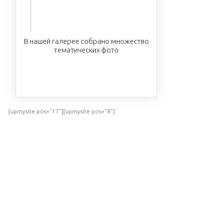
В нашей галерее собрано множество
тематических фото
ПОСМОТРЕТЬ
[upmysite pos="17"][upmysite pos="8"]