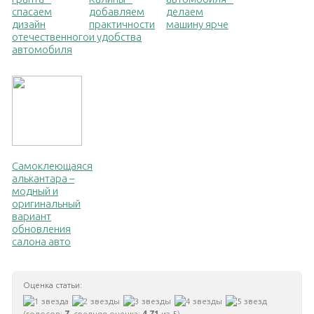
спасаем
добавляем
делаем
дизайн
практичности
машину ярче
отечественного
и удобства
автомобиля
Самоклеющаяся
алькантара –
модный и
оригинальный
вариант
обновления
салона авто
Оценка статьи:
(голосов:
7
, средняя оценка:
4,71
из 5)