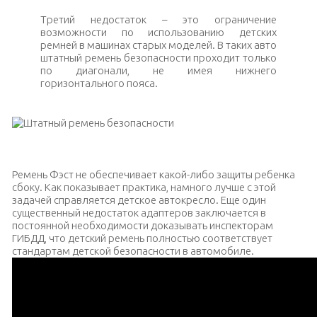
Третий недостаток – это ограничение
возможности по использованию детских
ремней в машинах старых моделей. В таких авто
штатный ремень безопасности проходит только
по диагонали, не имея нижнего
горизонтального пояса.
Штатный ремень безопасности
Ремень Фэст не обеспечивает какой-либо защиты ребенка
сбоку. Как показывает практика, намного лучше с этой
задачей справляется детское автокресло. Еще один
существенный недостаток адаптеров заключается в
постоянной необходимости доказывать инспекторам
ГИБДД, что детский ремень полностью соответствует
стандартам детской безопасности в автомобиле.