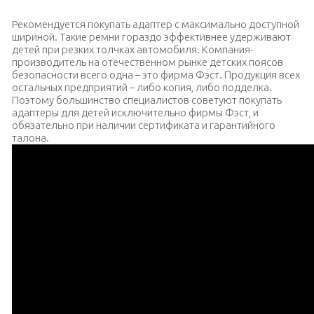
Рекомендуется покупать адаптер с максимально доступной
шириной. Такие ремни гораздо эффективнее удерживают
детей при резких толчках автомобиля.
Компания-
производитель на отечественном рынке детских поясов
безопасности всего одна – это фирма Фэст. Продукция всех
остальных предприятий – либо копия, либо подделка.
Поэтому большинство специалистов советуют покупать
адаптеры для детей исключительно фирмы Фэст, и
обязательно при наличии сертификата и гарантийного
талона.