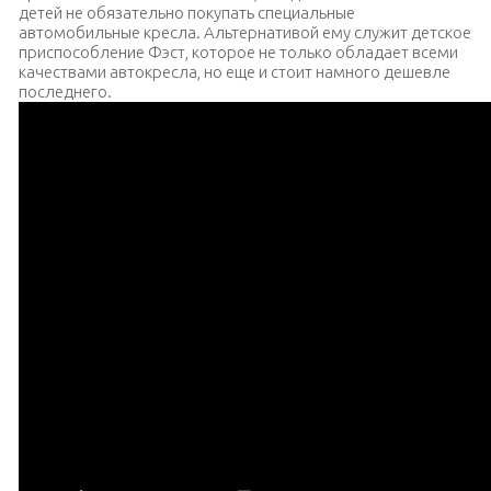
детей не обязательно покупать специальные
автомобильные кресла. Альтернативой ему служит детское
приспособление Фэст, которое не только обладает всеми
качествами автокресла, но еще и стоит намного дешевле
последнего.