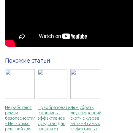
Похожие статьи
Не работают
Преобразователь
Чем убрать
ремни
ржавчины –
двухсторонний
безопасности?
эффективное
скотч с кузова
– Несколько
средство для
авто – 4 самых
решений для
защиты от
эффективных