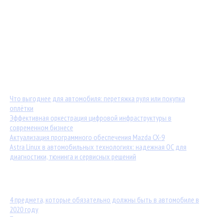
Мастер-классы от TuningKod.ru
Калькуляторы
Обратная связь
Последние материалы:
Что выгоднее для автомобиля: перетяжка руля или покупка
оплётки
Эффективная оркестрация цифровой инфраструктуры в
современном бизнесе
Актуализация программного обеспечения Mazda CX-9
Astra Linux в автомобильных технологиях: надежная ОС для
диагностики, тюнинга и сервисных решений
Популярные статьи:
4 предмета, которые обязательно должны быть в автомобиле в
2020 году