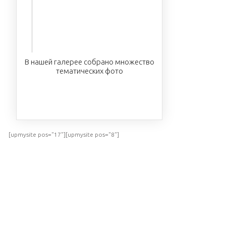
В нашей галерее собрано множество
тематических фото
ПОСМОТРЕТЬ
[upmysite pos="17"][upmysite pos="8"]