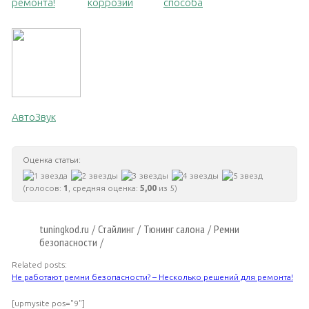
ремонта!
коррозии
способа
АвтоЗвук
Оценка статьи:
(голосов:
1
, средняя оценка:
5,00
из 5)
tuningkod.ru
Стайлинг
Тюнинг салона
Ремни
/
/
/
безопасности
/
Related posts:
Не работают ремни безопасности? – Несколько решений для ремонта!
[upmysite pos="9"]