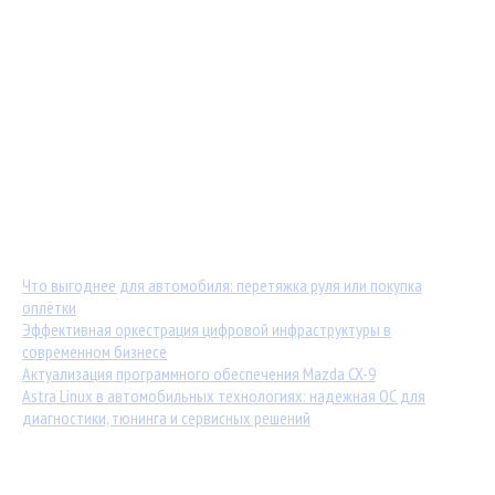
Мастер-классы от TuningKod.ru
Калькуляторы
Обратная связь
Последние материалы:
Что выгоднее для автомобиля: перетяжка руля или покупка
оплётки
Эффективная оркестрация цифровой инфраструктуры в
современном бизнесе
Актуализация программного обеспечения Mazda CX-9
Astra Linux в автомобильных технологиях: надежная ОС для
диагностики, тюнинга и сервисных решений
Популярные статьи: