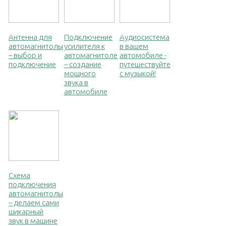
Антенна для
Подключение
Аудиосистема
автомагнитолы
усилителя к
в вашем
– выбор и
автомагнитоле
автомобиле -
подключение
– создание
путешествуйте
мощного
с музыкой!
звука в
автомобиле
Схема
подключения
автомагнитолы
– делаем сами
шикарный
звук в машине