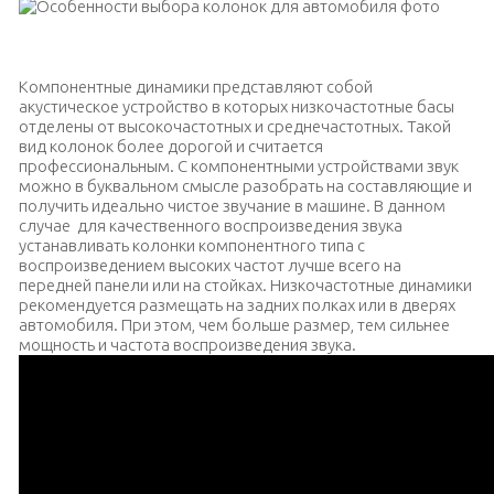
Динамики для салона автомобиля
Компонентные динамики представляют собой
акустическое устройство в которых низкочастотные басы
отделены от высокочастотных и среднечастотных. Такой
вид колонок более дорогой и считается
профессиональным. С компонентными устройствами звук
можно в буквальном смысле разобрать на составляющие и
получить идеально чистое звучание в машине. В данном
случае для качественного воспроизведения звука
устанавливать колонки компонентного типа с
воспроизведением высоких частот лучше всего на
передней панели или на стойках. Низкочастотные динамики
рекомендуется размещать на задних полках или в дверях
автомобиля. При этом, чем больше размер, тем сильнее
мощность и частота воспроизведения звука.