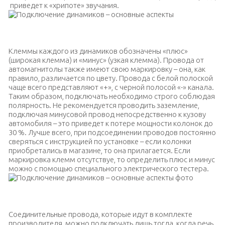
приведет к «хрипоте» звучания.
Акустические подиумы для колонок
Клеммы каждого из динамиков обозначены «плюс»
(широкая клемма) и «минус» (узкая клемма). Провода от
автомагнитолы также имеют свою маркировку – она, как
правило, различается по цвету. Провода с белой полоской
чаще всего представляют «+», с черной полосой «-» канала.
Таким образом, подключать необходимо строго соблюдая
полярность. Не рекомендуется проводить заземление,
подключая минусовой провод непосредственно к кузову
автомобиля – это приведет к потере мощности колонок до
30 %. Лучше всего, при подсоединении проводов постоянно
сверяться с инструкцией по установке – если колонки
приобретались в магазине, то она прилагается. Если
маркировка клемм отсутствуе, то определить плюс и минус
можно с помощью специального электрического тестера.
Подсоединение проводов автомобильной акустики
Соединительные провода, которые идут в комплекте
производителя, можно подключать лишь тогда, когда речь