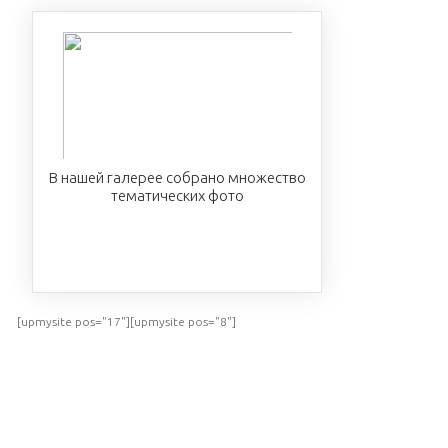
В нашей галерее собрано множество
тематических фото
ПОСМОТРЕТЬ
[upmysite pos="17"][upmysite pos="8"]