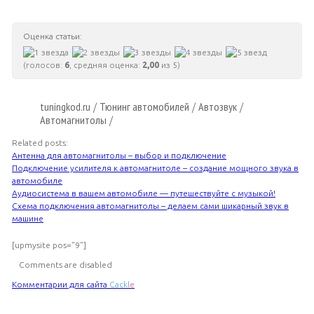
Оценка статьи:
(голосов:
6
, средняя оценка:
2,00
из 5)
tuningkod.ru
Тюнинг автомобилей
Автозвук
/
/
/
Автомагнитолы
/
Related posts:
Антенна для автомагнитолы – выбор и подключение
Подключение усилителя к автомагнитоле – создание мощного звука в
автомобиле
Аудиосистема в вашем автомобиле — путешествуйте с музыкой!
Схема подключения автомагнитолы – делаем сами шикарный звук в
машине
[upmysite pos="9"]
Comments are disabled
Комментарии для сайта
Cackl
e