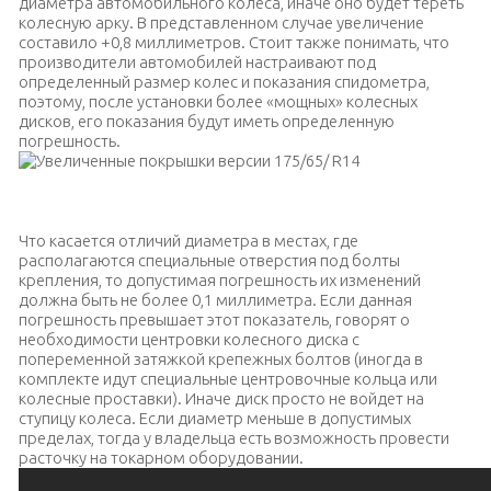
диаметра автомобильного колеса, иначе оно будет тереть
колесную арку. В представленном случае увеличение
составило +0,8 миллиметров. Стоит также понимать, что
производители автомобилей настраивают под
определенный размер колес и показания спидометра,
поэтому, после установки более «мощных» колесных
дисков, его показания будут иметь определенную
погрешность.
Увеличенные покрышки версии 175/65/ R14
Что касается отличий диаметра в местах, где
располагаются специальные отверстия под болты
крепления, то допустимая погрешность их изменений
должна быть не более 0,1 миллиметра. Если данная
погрешность превышает этот показатель, говорят о
необходимости центровки колесного диска с
попеременной затяжкой крепежных болтов (иногда в
комплекте идут специальные центровочные кольца или
колесные проставки). Иначе диск просто не войдет на
ступицу колеса. Если диаметр меньше в допустимых
пределах, тогда у владельца есть возможность провести
расточку на токарном оборудовании.