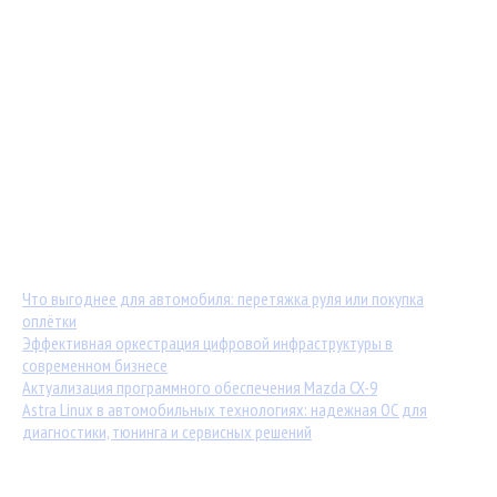
Мастер-классы от TuningKod.ru
Калькуляторы
Обратная связь
Последние материалы:
Что выгоднее для автомобиля: перетяжка руля или покупка
оплётки
Эффективная оркестрация цифровой инфраструктуры в
современном бизнесе
Актуализация программного обеспечения Mazda CX-9
Astra Linux в автомобильных технологиях: надежная ОС для
диагностики, тюнинга и сервисных решений
Популярные статьи: