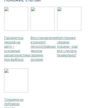
Параметры
Восстановление
Чип-тюнинг
дисков на
и ремонт
своими
авто –
легкосплавных
руками – как
основные
дисков
все сделать
характеристики
своими
правильно?
при выборе
силами
Трещина на
лобовом