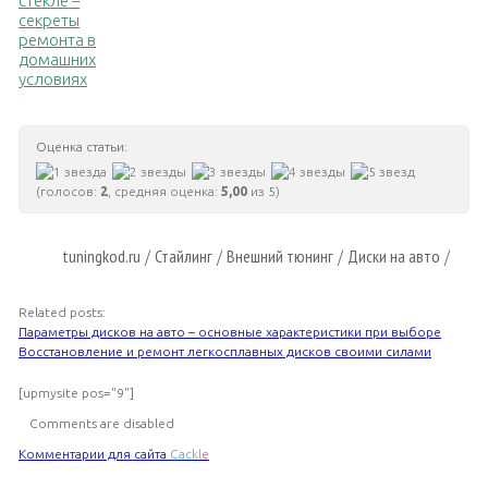
стекле –
секреты
ремонта в
домашних
условиях
Оценка статьи:
(голосов:
2
, средняя оценка:
5,00
из 5)
tuningkod.ru
Стайлинг
Внешний тюнинг
Диски на авто
/
/
/
/
Related posts:
Параметры дисков на авто – основные характеристики при выборе
Восстановление и ремонт легкосплавных дисков своими силами
[upmysite pos="9"]
Comments are disabled
Комментарии для сайта
Cackl
e