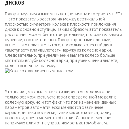
дисков
Говоря научным языком, вылет (величина измеряется в ET)
– это показатель расстояния между вертикальной
плоскостью симметрии колеса к плоскости приложения
диска к основной ступице.
Таким образом, этот показатель
расстояния может быть отрицательным, положительным и
нулевым, соответственно. Говоря простыми словами,
вылет – это показатель того, насколько колесный диск
«выступает» или «вылетает» наружу из колесной арки.
Следовательно, при увеличении вылета колесо больше
«пятится» вглубь колесной арки, при уменьшении вылета,
колесо выступает наружу.
Колесо с увеличенным вылетом
Это значит, что вылет диска и ширина определяют не
только возможность установки определенной модели в
колесную арку, но и тот факт, что при изменении данных
параметров автоматически меняются различные
характеристики подвески, такие как ход колеса, радиус
поворота, плечо момента обкатки. Данные изменения
напрямую влияют на управляемость автомобилем.