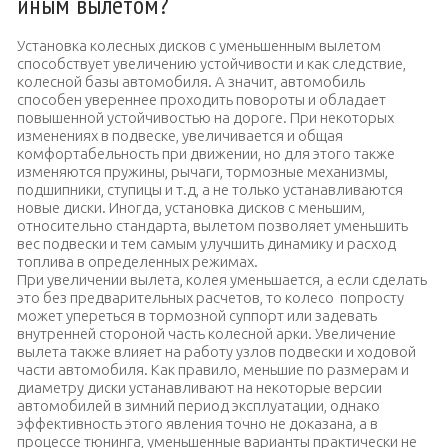
иным вылетом?
Установка колесных дисков с уменьшенным вылетом
способствует увеличению устойчивости и как следствие,
колесной базы автомобиля. А значит, автомобиль
способен увереннее проходить повороты и обладает
повышенной устойчивостью на дороге. При некоторых
изменениях в подвеске, увеличивается и общая
комфортабельность при движении, но для этого также
изменяются пружины, рычаги, тормозные механизмы,
подшипники, ступицы и т.д, а не только устанавливаются
новые диски. Иногда, установка дисков с меньшим,
относительно стандарта, вылетом позволяет уменьшить
вес подвески и тем самым улучшить динамику и расход
топлива в определенных режимах.
При увеличении вылета, колея уменьшается, а если сделать
это без предварительных расчетов, то колесо попросту
может упереться в тормозной суппорт или задевать
внутренней стороной часть колесной арки. Увеличение
вылета также влияет на работу узлов подвески и ходовой
части автомобиля. Как правило, меньшие по размерам и
диаметру диски устанавливают на некоторые версии
автомобилей в зимний период эксплуатации, однако
эффективность этого явления точно не доказана, а в
процессе тюнинга, уменьшенные варианты практически не