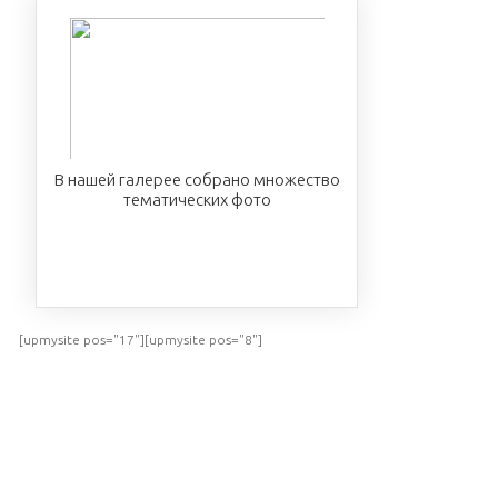
В нашей галерее собрано множество
тематических фото
ПОСМОТРЕТЬ
[upmysite pos="17"][upmysite pos="8"]