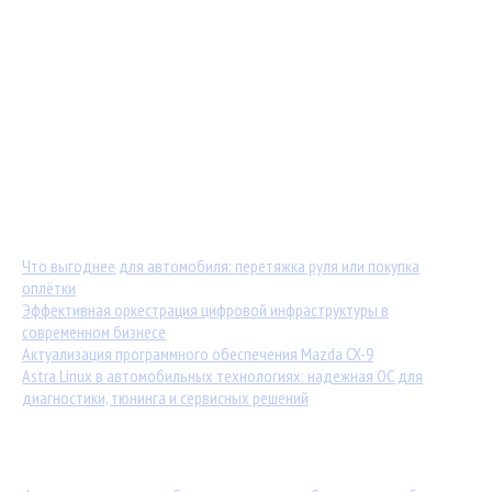
Мастер-классы от TuningKod.ru
Калькуляторы
Обратная связь
Последние материалы:
Что выгоднее для автомобиля: перетяжка руля или покупка
оплётки
Эффективная оркестрация цифровой инфраструктуры в
современном бизнесе
Актуализация программного обеспечения Mazda CX-9
Astra Linux в автомобильных технологиях: надежная ОС для
диагностики, тюнинга и сервисных решений
Популярные статьи: