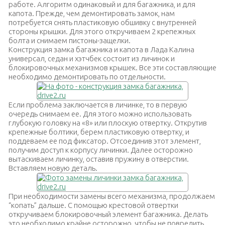
работе. Алгоритм одинаковый и для багажника, и для
капота. Прежде, чем демонтировать замок, нам
потребуется снять пластиковую обшивку с внутренней
стороны крышки. Для этого откручиваем 2 крепежных
болта и снимаем пистоны-защелки.
Конструкция замка багажника и капота в Лада Калина
универсал, седан и хэтчбек состоит из личинок и
блокировочных механизмов крышек. Все эти составляющие
необходимо демонтировать по отдельности.
Если проблема заключается в личинке, то в первую
очередь снимаем ее. Для этого можно использовать
глубокую головку на «8» или плоскую отвертку. Открутив
крепежные болтики, берем пластиковую отвертку, и
поддеваем ее под фиксатор. Отсоединив этот элемент,
получим доступ к корпусу личинки. Далее осторожно
вытаскиваем личинку, оставив пружину в отверстии.
Вставляем новую деталь.
При необходимости замены всего механизма, продолжаем
“копать” дальше. С помощью крестовой отвертки
откручиваем блокировочный элемент багажника. Делать
это необходимо крайне осторожно, чтобы не повредить