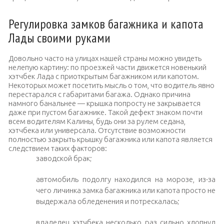
Регулировка замков багажника и капота
Лады своими руками
Довольно часто на улицах нашей страны можно увидеть
нелепую картину: по проезжей части движется новенький
хэтчбек Лада с приоткрытым багажником или капотом.
Некоторых может посетить мысль о том, что водитель явно
перестарался с габаритами багажа. Однако причина
намного банальнее — крышка попросту не закрывается
даже при пустом багажнике. Такой дефект знаком почти
всем водителям Калины, будь они за рулем седана,
хэтчбека или универсала. Отсутствие возможности
полностью закрыть крышку багажника или капота является
следствием таких факторов:
заводской брак;
автомобиль подолгу находился на морозе, из-за
чего личинка замка багажника или капота просто не
выдержала обледенения и потрескалась;
владелец хэтчбека несколько раз сильно хлопнул