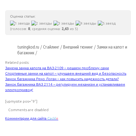
Оценка статьи:
(голосов:
8
, средняя оценка:
2,63
из 5)
tuningkod.ru
Стайлинг
Внешний тюнинг
Замки на капот и
/
/
/
багажник
/
Related posts:
Замена замка капота на ВАЗ-2109 – решаем проблему сами
Спортивные замки на капот – улучшаем внешний вид и безопасность
Замок багажника Рено Логан – как повысить надежность детали?
Замок багажника ВАЗ 2114 – регулируем механизм и устанавливаем
электропривод!
[upmysite pos="9"]
Comments are disabled
Комментарии для сайта
Cackl
e