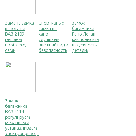
Замена замка
Спортивные
Замок
капота на
замки на
багажника
ВАЗ-2109 –
капот –
Рено Логан –
решаем
улучшаем
как повысить
проблему
внешний вид и
надежность
сами
безопасность
детали?
Замок
багажника
ВАЗ 2114 –
регулируем
механизм и
устанавливаем
электропривод!