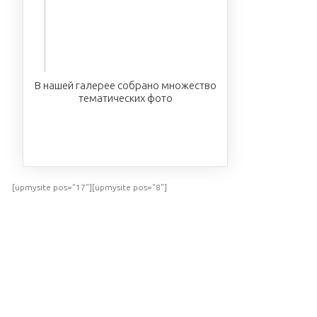
В нашей галерее собрано множество
тематических фото
ПОСМОТРЕТЬ
[upmysite pos="17"][upmysite pos="8"]