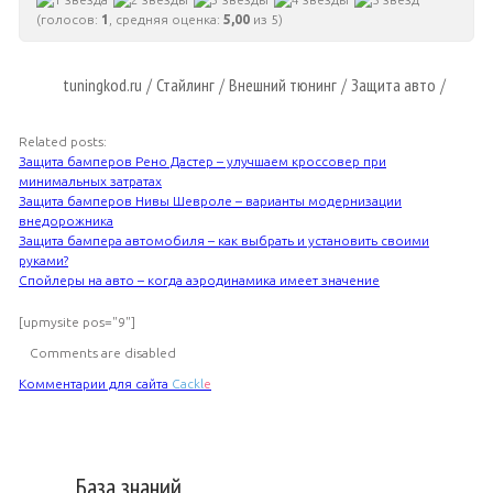
(голосов:
1
, средняя оценка:
5,00
из 5)
tuningkod.ru
Стайлинг
Внешний тюнинг
Защита авто
/
/
/
/
Related posts:
Защита бамперов Рено Дастер – улучшаем кроссовер при
минимальных затратах
Защита бамперов Нивы Шевроле – варианты модернизации
внедорожника
Защита бампера автомобиля – как выбрать и установить своими
руками?
Спойлеры на авто – когда аэродинамика имеет значение
[upmysite pos="9"]
Comments are disabled
Комментарии для сайта
Cackl
e
База знаний