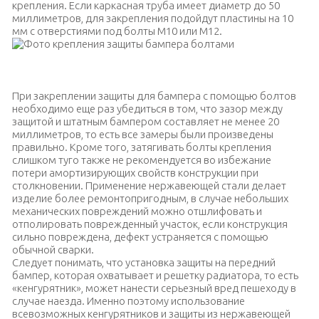
крепления. Если каркасная труба имеет диаметр до 50
миллиметров, для закрепления подойдут пластины на 10
мм с отверстиями под болты M10 или М12.
Фото крепления защиты бампера болтами
При закреплении защиты для бампера с помощью болтов
необходимо еще раз убедиться в том, что зазор между
защитой и штатным бампером составляет не менее 20
миллиметров, то есть все замеры были произведены
правильно. Кроме того, затягивать болты крепления
слишком туго также не рекомендуется во избежание
потери амортизирующих свойств конструкции при
столкновении. Применение нержавеющей стали делает
изделие более ремонтопригодным, в случае небольших
механических повреждений можно отшлифовать и
отполировать поврежденный участок, если конструкция
сильно повреждена, дефект устраняется с помощью
обычной сварки.
Следует понимать, что установка защиты на передний
бампер, которая охватывает и решетку радиатора, то есть
«кенгурятник», может нанести серьезный вред пешеходу в
случае наезда. Именно поэтому использование
всевозможных кенгурятников и защиты из нержавеющей