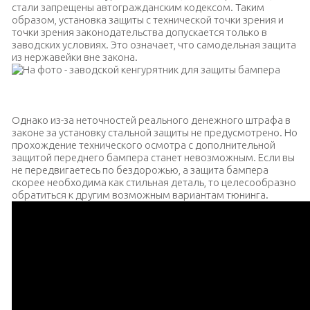
стали запрещены автогражданским кодексом. Таким
образом, установка защиты с технической точки зрения и
точки зрения законодательства допускается только в
заводских условиях. Это означает, что самодельная защита
из нержавейки вне закона.
На фото — заводской кенгурятник для защиты бампера
Однако из-за неточностей реального денежного штрафа в
законе за установку стальной защиты не предусмотрено. Но
прохождение технического осмотра с дополнительной
защитой переднего бампера станет невозможным. Если вы
не передвигаетесь по бездорожью, а защита бампера
скорее необходима как стильная деталь, то целесообразно
обратиться к другим возможным вариантам тюнинга.