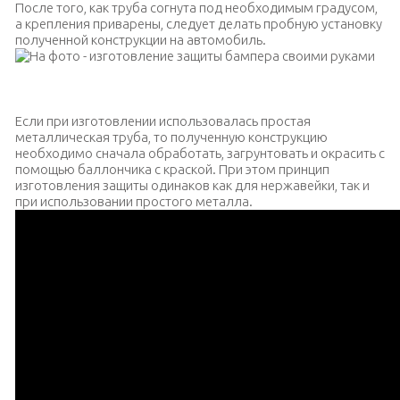
После того, как труба согнута под необходимым градусом,
а крепления приварены, следует делать пробную установку
полученной конструкции на автомобиль.
На фото — изготовление защиты бампера своими руками
Если при изготовлении использовалась простая
металлическая труба, то полученную конструкцию
необходимо сначала обработать, загрунтовать и окрасить с
помощью баллончика с краской. При этом принцип
изготовления защиты одинаков как для нержавейки, так и
при использовании простого металла.