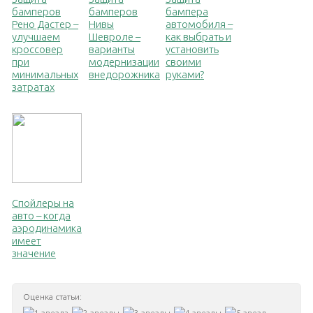
бамперов
бамперов
бампера
Рено Дастер –
Нивы
автомобиля –
улучшаем
Шевроле –
как выбрать и
кроссовер
варианты
установить
при
модернизации
своими
минимальных
внедорожника
руками?
затратах
Спойлеры на
авто – когда
аэродинамика
имеет
значение
Оценка статьи: