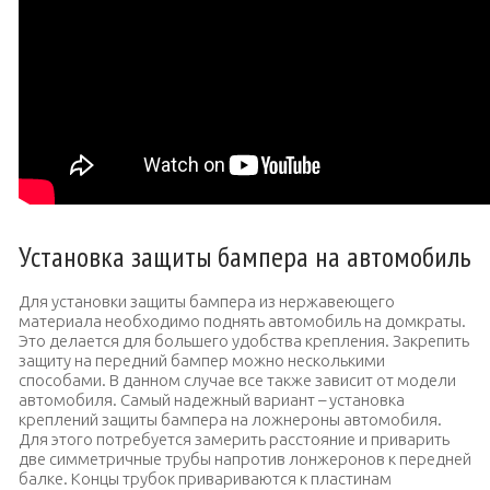
Установка защиты бампера на автомобиль
Для установки защиты бампера из нержавеющего
материала необходимо поднять автомобиль на домкраты.
Это делается для большего удобства крепления.
Закрепить
защиту на передний бампер можно несколькими
способами. В данном случае все также зависит от модели
автомобиля. Самый надежный вариант – установка
креплений защиты бампера на ложнероны автомобиля.
Для этого потребуется замерить расстояние и приварить
две симметричные трубы напротив лонжеронов к передней
балке. Концы трубок привариваются к пластинам