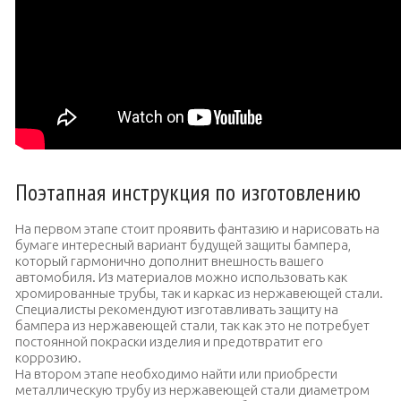
Поэтапная инструкция по изготовлению
На первом этапе стоит проявить фантазию и нарисовать на
бумаге интересный вариант будущей защиты бампера,
который гармонично дополнит внешность вашего
автомобиля. Из материалов можно использовать как
хромированные трубы, так и каркас из нержавеющей стали.
Специалисты рекомендуют изготавливать защиту на
бампера из нержавеющей стали, так как это не потребует
постоянной покраски изделия и предотвратит его
коррозию.
На втором этапе необходимо найти или приобрести
металлическую трубу из нержавеющей стали диаметром