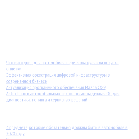
Мастер-классы от TuningKod.ru
Калькуляторы
Обратная связь
Последние материалы:
Что выгоднее для автомобиля: перетяжка руля или покупка
оплётки
Эффективная оркестрация цифровой инфраструктуры в
современном бизнесе
Актуализация программного обеспечения Mazda CX-9
Astra Linux в автомобильных технологиях: надежная ОС для
диагностики, тюнинга и сервисных решений
Популярные статьи:
4 предмета, которые обязательно должны быть в автомобиле в
2020 году