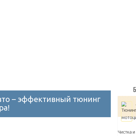
Диски на авто
Замки на капот и багажник
Занижение
олеса
Молдинги
Блок управления двигателем
Дрос
Воздушный
Масляный
Выбор масла
Замена масл
Мытье двигателя
Б
вто – эффективный тюнинг
ра!
Чистка и