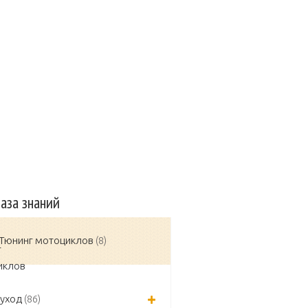
 авто
Защита авто
Зеркала
сельная заслонка
Инжектор
а в двигателе
Замена масла КПП
аза знаний
Тюнинг мотоциклов
(8)
 уход
(86)