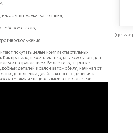
а,
, насос для перекачки топлива,
 лобовое стекло,
[upmysite 
 противоскольжения.
итают покупать целые комплекты стильных
 Как правило, в комплект входят аксессуары для
илем и направлением. Более того, на рынке
удобных деталей в салон автомобиля, начиная от
ожных дополнений для багажного отделения и
разователями и специальными антирадарами.