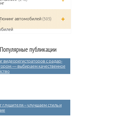
Тюнинг автомобилей
(505)
Популярные публикации
нг видеорегистраторов с радар-
тором — выбираем качественное
йство
г глушителя – улучшаем стиль и
ние