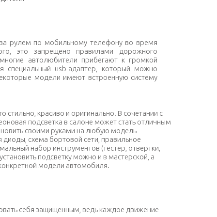
я подушка под шею водителя
ь за рулем по мобильному телефону во время
ого, это запрещено правилами дорожного
многие автолюбители прибегают к громкой
ся специальный usb-адаптер, который можно
Некоторые модели имеют встроенную систему
о стильно, красиво и оригинально. В сочетании с
еоновая подсветка в салоне может стать отличным
ановить своими руками на любую модель
 диоды, схема бортовой сети, правильное
альный набор инструментов (тестер, отвертки,
 установить подсветку можно и в мастерской, а
 конкретной модели автомобиля.
иодная подсветка салона
овать себя защищенным, ведь каждое движение