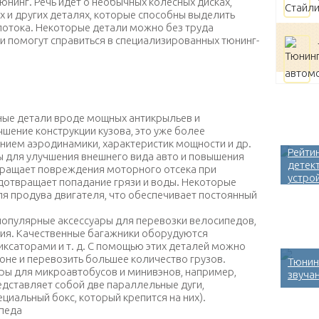
нинг. Речь идет о необычных колесных дисках,
 и других деталях, которые способны выделить
потока. Некоторые детали можно без труда
ми помогут справиться в специализированных тюнинг-
ный внешний тюнинг авто
ные детали вроде мощных антикрыльев и
шение конструкции кузова, это уже более
нием аэродинамики, характеристик мощности и др.
Рейти
 для улучшения внешнего вида авто и повышения
детек
вращает повреждения моторного отсека при
устро
дотвращает попадание грязи и воды. Некоторые
я продува двигателя, что обеспечивает постоянный
популярные аксессуары для перевозки велосипедов,
ния. Качественные багажники оборудуются
ксаторами и т. д. С помощью этих деталей можно
оне и перевозить большее количество грузов.
Тюнин
ры для микроавтобусов и минивэнов, например,
звуча
едставляет собой две параллельные дуги,
циальный бокс, который крепится на них).