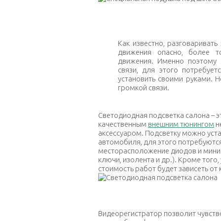
Специальна
Как известно, разговариват
движения опасно, более т
движения. Именно поэтому 
связи, для этого потребует
установить своими руками. 
громкой связи.
Светодиодная подсветка салона – эт
качественным
внешним тюнингом
н
аксессуаром. Подсветку можно уст
автомобиля, для этого потребуются
месторасположение диодов и миним
ключи, изолента и др.). Кроме того,
стоимость работ будет зависеть от
Светод
Видеорегистратор позволит чувств