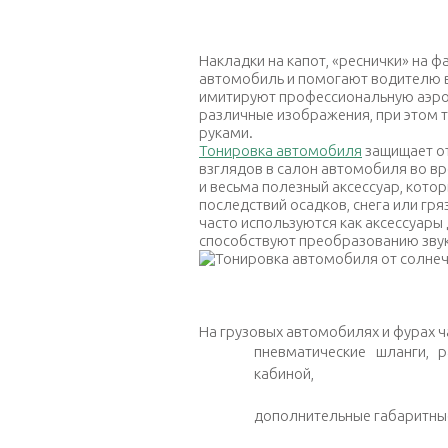
Креплени
Накладки на капот, «реснички» на 
автомобиль и помогают водителю в
имитируют профессиональную аэро
различные изображения, при этом т
руками.
Тонировка автомобиля
защищает от
взглядов в салон автомобиля во вр
и весьма полезный аксессуар, кото
последствий осадков, снега или гряз
часто используются как аксессуары 
способствуют преобразованию звук
Тонировка а
На грузовых автомобилях и фурах ча
пневматические шланги, 
кабиной,
дополнительные габаритные