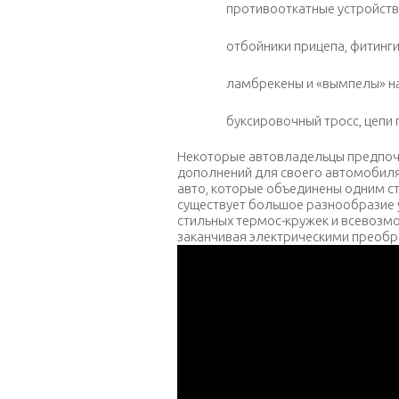
противооткатные устройств
отбойники прицепа, фитинги
ламбрекены и «вымпелы» на
буксировочный тросс, цепи
Некоторые автовладельцы предпоч
дополнений для своего автомобиля.
авто, которые объединены одним ст
существует большое разнообразие 
стильных термос-кружек и всевозм
заканчивая электрическими преоб