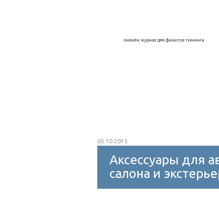
Воздухозаборники
Дефлекторы
онлайн журнал для фанатов тюнинга
Капоты, крылья, арки
Колпаки на к
Интеркулер
Внешний тюнинг
Защитное покрытие
Мойка авто
05.10.2015
Аксессуары для а
салона и экстерье