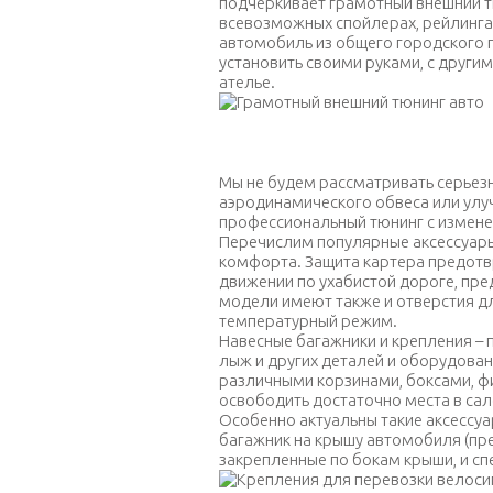
подчеркивает грамотный внешний тю
всевозможных спойлерах, рейлингах
автомобиль из общего городского 
установить своими руками, с други
ателье.
Грамот
Мы не будем рассматривать серьез
аэродинамического обвеса или улуч
профессиональный тюнинг с измене
Перечислим популярные аксессуары
комфорта. Защита картера предот
движении по ухабистой дороге, пре
модели имеют также и отверстия дл
температурный режим.
Навесные багажники и крепления – 
лыж и других деталей и оборудова
различными корзинами, боксами, фи
освободить достаточно места в сал
Особенно актуальны такие аксессуа
багажник на крышу автомобиля (пр
закрепленные по бокам крыши, и спе