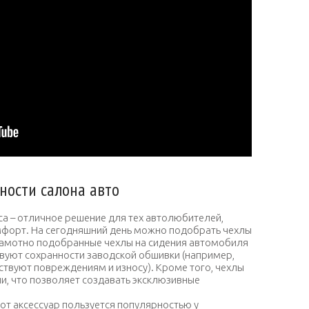
ости салона авто
са – отличное решение для тех автолюбителей,
форт. На сегодняшний день можно подобрать чехлы
. Грамотно подобранные чехлы на сидения автомобиля
твуют сохранности заводской обшивки (например,
твуют повреждениям и износу). Кроме того, чехлы
ни, что позволяет создавать эксклюзивные
этот аксессуар пользуется популярностью у