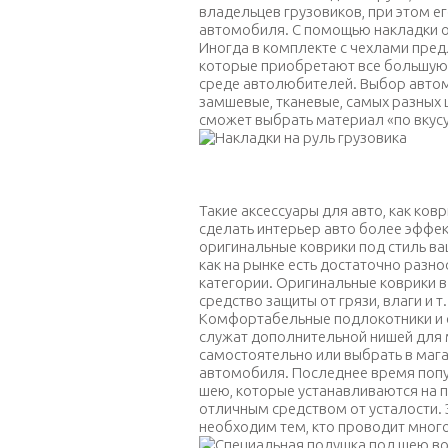
владельцев грузовиков, при этом ег
автомобиля. С помощью накладки о
Иногда в комплекте с чехлами пре
которые приобретают все большую 
среде автолюбителей. Выбор автом
замшевые, тканевые, самых разных 
сможет выбрать материал «по вкусу
Накл
Такие аксессуары для авто, как ков
сделать интерьер авто более эффект
оригинальные коврики под стиль ва
как на рынке есть достаточно раз
категории. Оригинальные коврики в
средство защиты от грязи, влаги и т.
Комфортабельные подлокотники и 
служат дополнительной нишей для 
самостоятельно или выбрать в маг
автомобиля. Последнее время попу
шею, которые устанавливаются на 
отличным средством от усталости.
необходим тем, кто проводит много