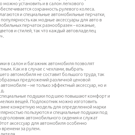
о можно установить и в салон легкового
беспечивается сохранность рулевого колеса.
длагаются и специальные автомобильные перчатки,
популярность как модные аксессуары для авто в
обильных перчаток разнообразен – кожаные,
цветов и стилей, так что каждый автовладелец
».
адки на руль грузовика
рики в салон и багажник автомобиля позволят
ным. Как и в случае с чехлами, выбрать
шего автомобиля не составит большого труда, так
нообразных предложений различной ценовой
 автомобиле – не только эффектный аксессуар, но и
 д.
специальные подушки под шею повышают комфорт и
мелких вещей. Подлокотник можно изготовить
азине конкретную модель для определенной марки
лярностью пользуются и специальные подушки под
подголовник автомобильного сидения и служат
 Этот аксессуар для автомобиля особенно
 времени за рулем.