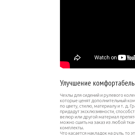
Улучшение комфортабельн
Чехлы для сидений и рулевого коле
которые ценят дополнительный ком
по цвету, стилю, материалу и т. д
придадут эксклюзивности, способс
велюр или другой материал препятс
можно сшить на заказ из любой тка
комплекты.
Что касается накладок на руль, то 