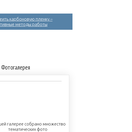
леить карбоновую пленку –
тивные методы работы
Фотогалерея
шей галерее собрано множество
тематических фото