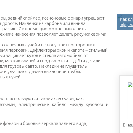
я для перевозки велосипеда
фары, задний спойлер, ксеноновые фонари украшают
Как к
 дороге. Наклейки из карбона или винила
эффек
графию. С их помощью можно выполнить
ехника нанесения позволяет делать рисунки своими
 солнечных лучей и не допускает посторонних
емя парковки.
Дефлекторы окон и капота – стильный
рый защищает кузов и стекла автомобиля от
и, мелких камней из-под капота и т. д.
Эти детали
для грузовых авто. Накладки на глушитель
а и улучшают дизайн выхлопной трубы.
втомобиля от солнечных лучей
сто используются такие аксессуары, как:
разъемы, электрические кабеля между кузовом и
 фонари и боковые зеркала заднего вида,
В на