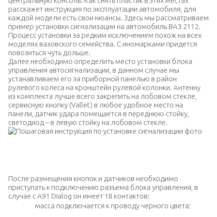
центральную консоль. Как снять пластик в этих местах
расскажет инструкция по эксплуатации автомобиля, для
каждой модели есть свои нюансы. Здесь мы рассматриваем
пример установки сигнализации на автомобиль ВАЗ 2112.
Процесс установки за редким исключением похож на всех
моделях вазовского семейства. С иномарками придется
повозиться чуть дольше.
Далее необходимо определить место установки блока
управления автосигнализации, в данном случае мы
устанавливаем его за приборной панелью в район
рулевого колеса на кронштейн рулевой колонки. Антенну
из комплекта лучше всего закрепить на лобовом стекле,
сервисную кнопку (Vallet) в любое удобное место на
панели, датчик удара помещается в переднюю стойку,
светодиод – в левую стойку на лобовом стекле.
Подключение блока управления StarLine на автомобиль ВАЗ
2112
После размещения кнопок и датчиков необходимо
приступать к подключению разъема блока управления, в
случае с A91 Dialog он имеет 18 контактов:
масса подключается к проводу черного цвета;