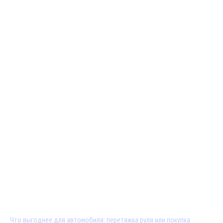
Мастер-классы от TuningKod.ru
Калькуляторы
Обратная связь
Последние материалы:
Что выгоднее для автомобиля: перетяжка руля или покупка