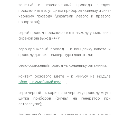
зеленый и зелено-черный провода следует
подключить в жгут щитка приборов к синему и сине-
черному проводу (указатели левого и правого
поворотов);
серый провод подключается к выходу управления
сиреной (на выход «+»);
серо-оранжевый провод – к концевику капота и
проводу датчика температуры двигателя;
бело-оранжевый провод – к концевику багажника;
контакт розового цвета – к минусу на модуле
обхода иммобилайзера
;
серо-черный – к коричнево-черному проводу жгута
щитка приборов (сигнал на генератор при
автозапуске);
фиолетовый провод – к синему контакту в жгуте