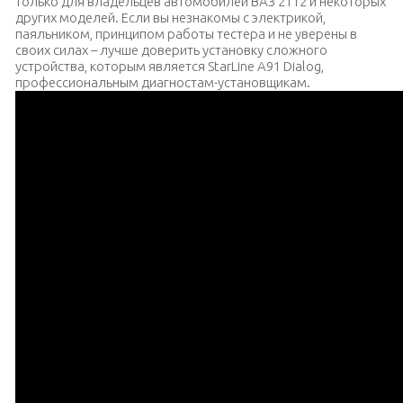
только для владельцев автомобилей ВАЗ 2112 и некоторых
других моделей. Если вы незнакомы с электрикой,
паяльником, принципом работы тестера и не уверены в
своих силах – лучше доверить установку сложного
устройства, которым является StarLine A91 Dialog,
профессиональным диагностам-установщикам.