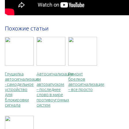
Похожие статьи
Глушилка
Автосигнализация
Ремонт
автосигнализации
с
брелков
- самодельное
автозапуском
автосигнализации
устройство
– последнее
– все просто
для
слово в мире
блокировки
противоугонных
сигнала
систем