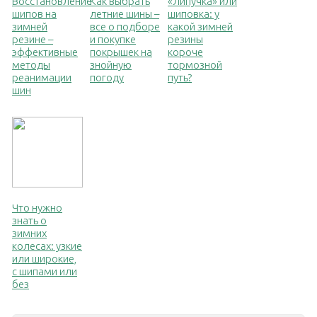
Восстановление
Как выбрать
«Липучка» или
шипов на
летние шины –
шиповка: у
зимней
все о подборе
какой зимней
резине –
и покупке
резины
эффективные
покрышек на
короче
методы
знойную
тормозной
реанимации
погоду
путь?
шин
Что нужно
знать о
зимних
колесах: узкие
или широкие,
с шипами или
без