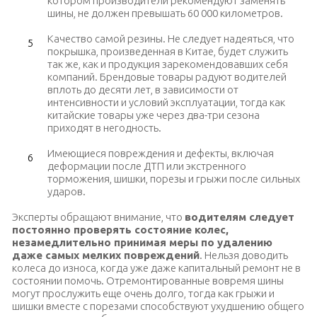
котором производители рекомендуют заменять
шины, не должен превышать 60 000 километров.
Качество самой резины. Не следует надеяться, что
покрышка, произведенная в Китае, будет служить
так же, как и продукция зарекомендовавших себя
компаний. Брендовые товары радуют водителей
вплоть до десяти лет, в зависимости от
интенсивности и условий эксплуатации, тогда как
китайские товары уже через два-три сезона
приходят в негодность.
Имеющиеся повреждения и дефекты, включая
деформации после ДТП или экстренного
торможения, шишки, порезы и грыжи после сильных
ударов.
Эксперты обращают внимание, что
водителям следует
постоянно проверять состояние колес,
незамедлительно принимая меры по удалению
даже самых мелких повреждений
. Нельзя доводить
колеса до износа, когда уже даже капитальный ремонт не в
состоянии помочь. Отремонтированные вовремя шины
могут прослужить еще очень долго, тогда как грыжи и
шишки вместе с порезами способствуют ухудшению общего