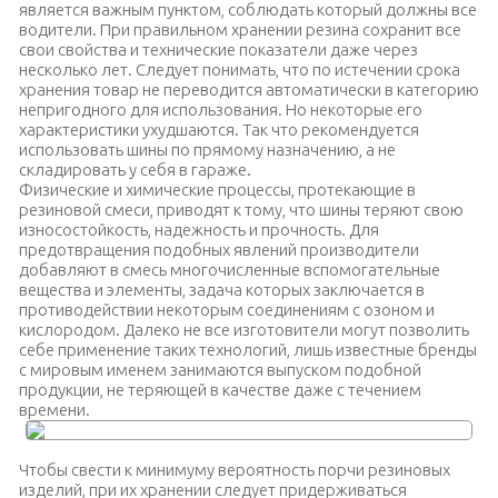
является важным пунктом, соблюдать который должны все
водители. При правильном хранении резина сохранит все
свои свойства и технические показатели даже через
несколько лет. Следует понимать, что по истечении срока
хранения товар не переводится автоматически в категорию
непригодного для использования. Но некоторые его
характеристики ухудшаются. Так что рекомендуется
использовать шины по прямому назначению, а не
складировать у себя в гараже.
Физические и химические процессы, протекающие в
резиновой смеси, приводят к тому, что шины теряют свою
износостойкость, надежность и прочность. Для
предотвращения подобных явлений производители
добавляют в смесь многочисленные вспомогательные
вещества и элементы, задача которых заключается в
противодействии некоторым соединениям с озоном и
кислородом. Далеко не все изготовители могут позволить
себе применение таких технологий, лишь известные бренды
с мировым именем занимаются выпуском подобной
продукции, не теряющей в качестве даже с течением
времени.
Чтобы свести к минимуму вероятность порчи резиновых
изделий, при их хранении следует придерживаться