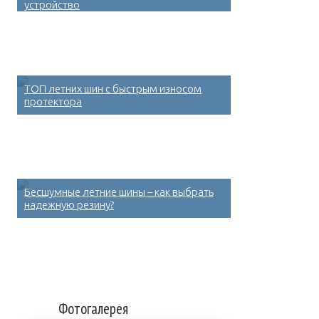
устройство
ТОП летних шин с быстрым износом
протектора
Бесшумные летние шины – как выбрать
надежную резину?
Фотогалерея