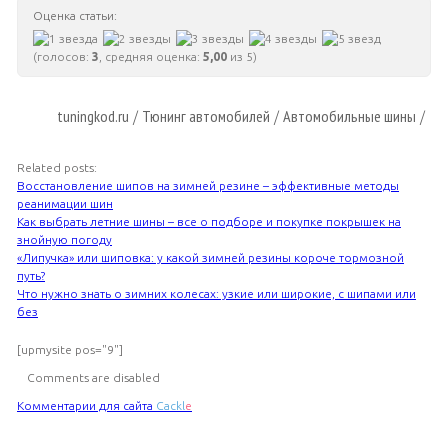
Оценка статьи:
(голосов:
3
, средняя оценка:
5,00
из 5)
tuningkod.ru
Тюнинг автомобилей
Автомобильные шины
/
/
/
Related posts:
Восстановление шипов на зимней резине – эффективные методы
реанимации шин
Как выбрать летние шины – все о подборе и покупке покрышек на
знойную погоду
«Липучка» или шиповка: у какой зимней резины короче тормозной
путь?
Что нужно знать о зимних колесах: узкие или широкие, с шипами или
без
[upmysite pos="9"]
Comments are disabled
Комментарии для сайта
Cackl
e