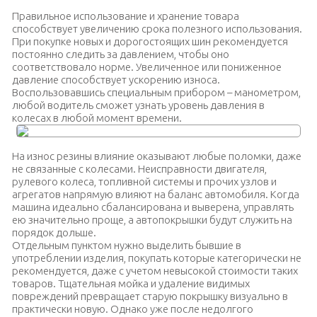
Правильное использование и хранение товара
способствует увеличению срока полезного использования.
При покупке новых и дорогостоящих шин рекомендуется
постоянно следить за давлением, чтобы оно
соответствовало норме. Увеличенное или пониженное
давление способствует ускорению износа.
Воспользовавшись специальным прибором – манометром,
любой водитель сможет узнать уровень давления в
колесах в любой момент времени.
На износ резины влияние оказывают любые поломки, даже
не связанные с колесами. Неисправности двигателя,
рулевого колеса, топливной системы и прочих узлов и
агрегатов напрямую влияют на баланс автомобиля. Когда
машина идеально сбалансирована и выверена, управлять
ею значительно проще, а автопокрышки будут служить на
порядок дольше.
Отдельным пунктом нужно выделить бывшие в
употреблении изделия, покупать которые категорически не
рекомендуется, даже с учетом невысокой стоимости таких
товаров. Тщательная мойка и удаление видимых
повреждений превращает старую покрышку визуально в
практически новую. Однако уже после недолгого