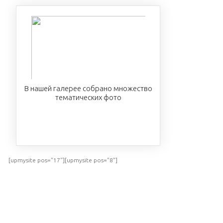
В нашей галерее собрано множество
тематических фото
ПОСМОТРЕТЬ
[upmysite pos="17"][upmysite pos="8"]