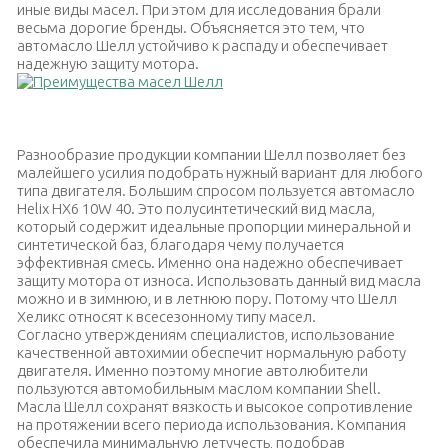
иные виды масел. При этом для исследования брали
весьма дорогие бренды. Объясняется это тем, что
автомасло Шелл устойчиво к распаду и обеспечивает
надежную защиту мотора.
Преимущества масел Шелл
Разнообразие продукции компании Шелл позволяет без
малейшего усилия подобрать нужный вариант для любого
типа двигателя. Большим спросом пользуется автомасло
Helix HX6 10W 40. Это полусинтетический вид масла,
который содержит идеальные пропорции минеральной и
синтетической баз, благодаря чему получается
эффективная смесь. Именно она надежно обеспечивает
защиту мотора от износа. Использовать данный вид масла
можно и в зимнюю, и в летнюю пору. Потому что Шелл
Хеликс относят к всесезонному типу масел.
Согласно утверждениям специалистов, использование
качественной автохимии обеспечит нормальную работу
двигателя. Именно поэтому многие автолюбители
пользуются автомобильным маслом компании Shell.
Масла Шелл сохранят вязкость и высокое сопротивление
на протяжении всего периода использования. Компания
обеспечила минимальную летучесть, подобрав