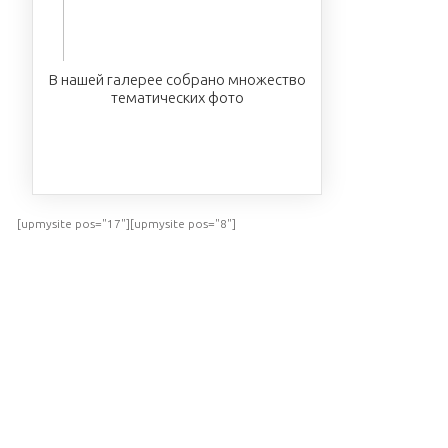
В нашей галерее собрано множество
тематических фото
ПОСМОТРЕТЬ
[upmysite pos="17"][upmysite pos="8"]