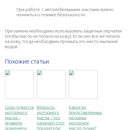
При работе с автомобильными маслами важно
помнить и о технике безопасности.
При замене необходимо использовать защитные перчатки
(чтобы масло не попало на кожу). Если оно все же попало
на кожу, тогда необходимо промыть это место мыльной
водой.
Похожие статьи
Срок годности
Вязкость
Какое из
моторного
моторного
представленных
масла –
масла – что
на рынке
правила
означает этот
моторное
хранения и
показатель?
масло лучше?