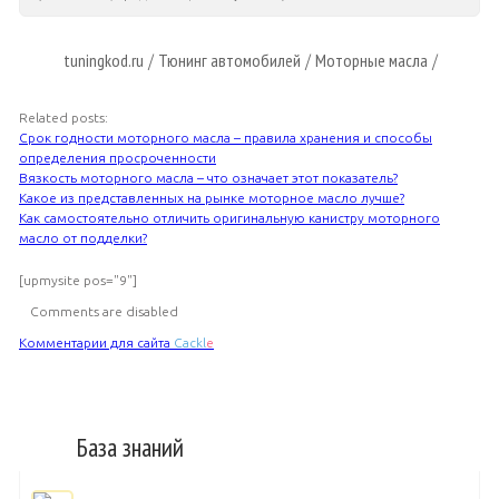
tuningkod.ru
Тюнинг автомобилей
Моторные масла
/
/
/
Related posts:
Срок годности моторного масла – правила хранения и способы
определения просроченности
Вязкость моторного масла – что означает этот показатель?
Какое из представленных на рынке моторное масло лучше?
Как самостоятельно отличить оригинальную канистру моторного
масло от подделки?
[upmysite pos="9"]
Comments are disabled
Комментарии для сайта
Cackl
e
База знаний