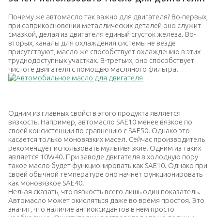
Почему же автомасло так важно для двигателя? Во-первых,
при соприкосновении металлических деталей оно служит
смазкой, делая из двигателя единый сгусток железа. Во-
вторых, каналы для охлаждения системы не везде
присутствуют, масло же способствует охлаждению в этих
труднодоступных участках. В-третьих, оно способствует
чистоте двигателя с помощью масляного фильтра.
Автомобильное масло для двигателя
Одним из главных свойств этого продукта является
вязкость. Например, автомасло SAE10 менее вязкое по
своей консистенции по сравнению с SAE50. Однако это
касается только моновязких масел. Сейчас производитель
рекомендует использовать мультивязкие. Одним из таких
является 10W40. При заводе двигателя в холодную пору
такое масло будет функционировать как SAE10. Однако при
своей обычной температуре оно начнет функционировать
как моновязкое SAE40.
Нельзя сказать, что вязкость всего лишь один показатель.
Автомасло может окисляться даже во время простоя. Это
значит, что наличие антиоксидантов в нем просто