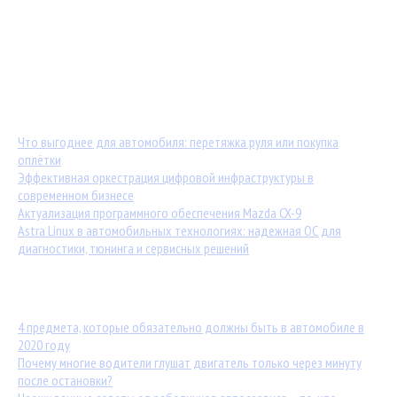
Мастер-классы от TuningKod.ru
Калькуляторы
Обратная связь
Последние материалы:
Что выгоднее для автомобиля: перетяжка руля или покупка
оплётки
Эффективная оркестрация цифровой инфраструктуры в
современном бизнесе
Актуализация программного обеспечения Mazda CX-9
Astra Linux в автомобильных технологиях: надежная ОС для
диагностики, тюнинга и сервисных решений
Популярные статьи:
4 предмета, которые обязательно должны быть в автомобиле в
2020 году
Почему многие водители глушат двигатель только через минуту
после остановки?