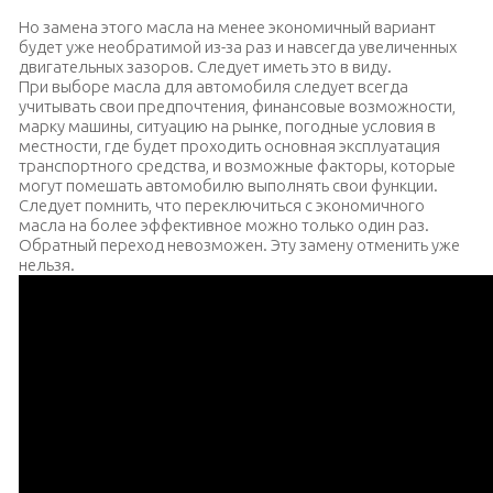
Но замена этого масла на менее экономичный вариант
будет уже необратимой из-за раз и навсегда увеличенных
двигательных зазоров. Следует иметь это в виду.
При выборе масла для автомобиля следует всегда
учитывать свои предпочтения, финансовые возможности,
марку машины, ситуацию на рынке, погодные условия в
местности, где будет проходить основная эксплуатация
транспортного средства, и возможные факторы, которые
могут помешать автомобилю выполнять свои функции.
Следует помнить, что переключиться с экономичного
масла на более эффективное можно только один раз.
Обратный переход невозможен. Эту замену отменить уже
нельзя.