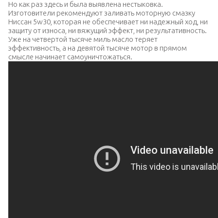
Но как раз здесь и была выявлена нестыковка.
Изготовители рекомендуют заливать моторную смазку
Ниссан 5w30, которая не обеспечивает ни надежный ход, ни
защиту от износа, ни вяжущий эффект, ни результативность.
Уже на четвертой тысяче миль масло теряет
эффективность, а на девятой тысяче мотор в прямом
смысле начинает самоуничтожаться.