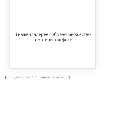
В нашей галерее собрано множество
тематических фото
ПОСМОТРЕТЬ
[upmysite pos="17"][upmysite pos="8"]