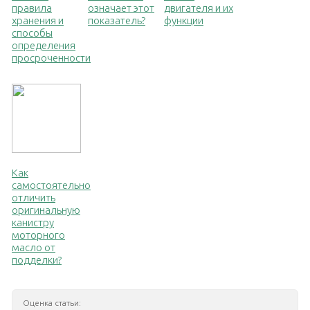
правила
означает этот
двигателя и их
хранения и
показатель?
функции
способы
определения
просроченности
Как
самостоятельно
отличить
оригинальную
канистру
моторного
масло от
подделки?
Оценка статьи: