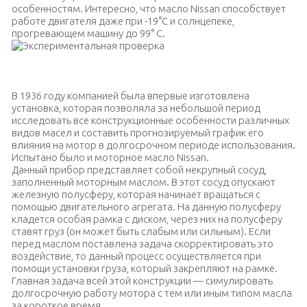
особенностям. Интересно, что масло Nissan способствует
работе двигателя даже при -19°С и солнцепеке,
прогревающем машину до 99° С.
Смазка для работы двигателя в мороз и солнцепек
В 1936 году компанией была впервые изготовлена
установка, которая позволяла за небольшой период
исследовать все конструкционные особенности различных
видов масел и составить прогнозируемый график его
влияния на мотор в долгосрочном периоде использования.
Испытано было и моторное масло Nissan.
Данный прибор представляет собой некрупный сосуд,
заполненный моторным маслом. В этот сосуд опускают
железную полусферу, которая начинает вращаться с
помощью двигательного агрегата. На данную полусферу
кладется особая рамка с диском, через них на полусферу
ставят груз (он может быть слабым или сильным). Если
перед маслом поставлена задача скорректировать это
воздействие, то данный процесс осуществляется при
помощи установки груза, который закрепляют на рамке.
Главная задача всей этой конструкции — симулировать
долгосрочную работу мотора с тем или иным типом масла
за короткое время.