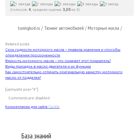
(голосов:
4
, средняя оценка:
3,50
из 5)
tuningkod.ru
Тюнинг автомобилей
Моторные масла
/
/
/
Related posts:
Срок годности моторного масла – правила хранения и способы
определения просроченности
Вязкость моторного масла – что означает этот показатель?
Виды присадок в масло двигателя и их функции
Как самостоятельно отличить оригинальную канистру моторного
масло от подделки?
[upmysite pos="9"]
Comments are disabled
Комментарии для сайта
Cackl
e
База знаний