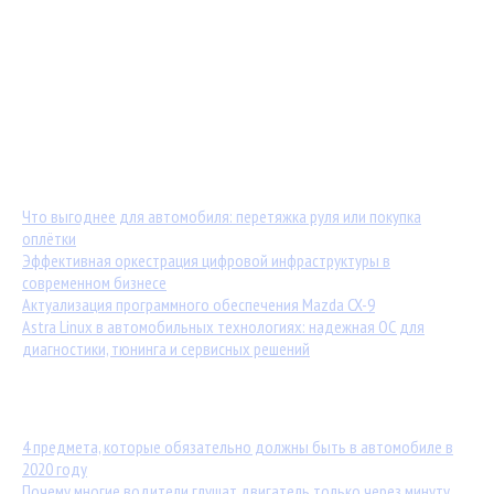
Мастер-классы от TuningKod.ru
Калькуляторы
Обратная связь
Последние материалы:
Что выгоднее для автомобиля: перетяжка руля или покупка
оплётки
Эффективная оркестрация цифровой инфраструктуры в
современном бизнесе
Актуализация программного обеспечения Mazda CX-9
Astra Linux в автомобильных технологиях: надежная ОС для
диагностики, тюнинга и сервисных решений
Популярные статьи:
4 предмета, которые обязательно должны быть в автомобиле в
2020 году
Почему многие водители глушат двигатель только через минуту