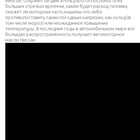
многое: сохранит ли двигатель работоспособность на
больших отрезках времени, каким будет расход топлива,
сможет ли моторная часть машины что-либо
противопоставить таким погодным капризам, как холод (в
том числе мороз) или неожиданное повышение
температуры. В последние годы в автомобильном мире все
большую распространенность получает автомоторное
масло Ниссан.