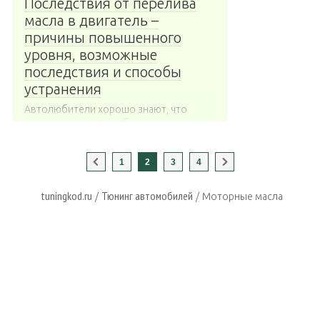
Последствия от перелива
масла в двигатель –
причины повышенного
уровня, возможные
последствия и способы
устранения
Автолюбители хорошо знают, что
движение на автомобиле с
недостаточным уровнем масла
чревато...
1
2
3
4
tuningkod.ru
Тюнинг автомобилей
/
/
Моторные масла