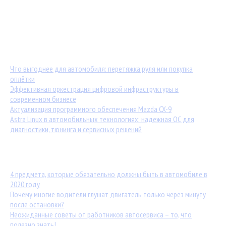
Мастер-классы от TuningKod.ru
Калькуляторы
Обратная связь
Последние материалы:
Что выгоднее для автомобиля: перетяжка руля или покупка
оплётки
Эффективная оркестрация цифровой инфраструктуры в
современном бизнесе
Актуализация программного обеспечения Mazda CX-9
Astra Linux в автомобильных технологиях: надежная ОС для
диагностики, тюнинга и сервисных решений
Популярные статьи:
4 предмета, которые обязательно должны быть в автомобиле в
2020 году
Почему многие водители глушат двигатель только через минуту
после остановки?
Неожиданные советы от работников автосервиса – то, что
полезно знать!