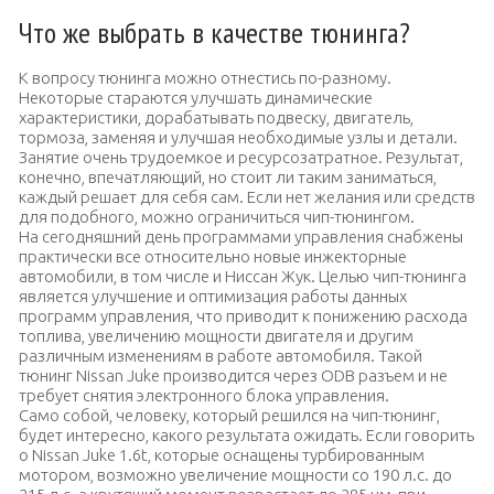
Что же выбрать в качестве тюнинга?
К вопросу тюнинга можно отнестись по-разному.
Некоторые стараются улучшать динамические
характеристики, дорабатывать подвеску, двигатель,
тормоза, заменяя и улучшая необходимые узлы и детали.
Занятие очень трудоемкое и ресурсозатратное. Результат,
конечно, впечатляющий, но стоит ли таким заниматься,
каждый решает для себя сам. Если нет желания или средств
для подобного, можно ограничиться чип-тюнингом.
На сегодняшний день программами управления снабжены
практически все относительно новые инжекторные
автомобили, в том числе и Ниссан Жук. Целью чип-тюнинга
является улучшение и оптимизация работы данных
программ управления, что приводит к понижению расхода
топлива, увеличению мощности двигателя и другим
различным изменениям в работе автомобиля. Такой
тюнинг Nissan Juke производится через ODB разъем и не
требует снятия электронного блока управления.
Само собой, человеку, который решился на чип-тюнинг,
будет интересно, какого результата ожидать. Если говорить
о Nissan Juke 1.6t, которые оснащены турбированным
мотором, возможно увеличение мощности со 190 л.с. до