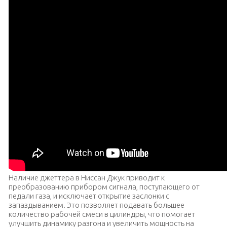
Наличие джеттера в Ниссан Джук приводит к
преобразованию прибором сигнала, поступающего от
педали газа, и исключает открытие заслонки с
запаздыванием. Это позволяет подавать большее
количество рабочей смеси в цилиндры, что помогает
улучшить динамику разгона и увеличить мощность на