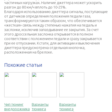
частичных нагрузках. Наличие джеттера может ускорить
разгон до 80 км/ч вплоть до 10-25%.
Благодаря использованию джеттера сигналы, поступающие
от датчиков определения положения педали газа,
трансформируются таким образом, что обеспечивается
«жесткая» связь между степенью нажатия на педаль и
заслонки, исключив запаздывание ее закрытия. За счет
этого дроссельная заслонка открывается в полном
соответствии с положением педали и сразу закрывается
при ее отпускании. Кстати, для активации и выключения
джеттера предусмотрена отдельная кнопочка,
расположенная на брелоке.
Похожие статьи
Чип тюнинг
Варианты
Варианты
внедорожника
тюнинга
тюнинга