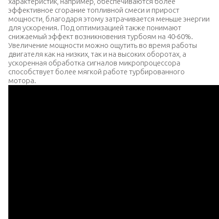
характеристик, например, обеспечиваются более
эффективное сгорание топливной смеси и прирост
мощности, благодаря этому затрачивается меньше энергии
для ускорения. Под оптимизацией также понимают
снижаемый эффект возникновения турбоям на 40-60%.
Увеличение мощности можно ощутить во время работы
двигателя как на низких, так и на высоких оборотах, а
ускоренная обработка сигналов микропроцессора
способствует более мягкой работе турбированного
мотора.