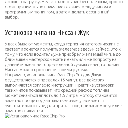
лишнюю нагрузку. Нельзя назвать чип бесполезным, просто
стоит принимать во внимание отличия между чипом и
программным тюнингом, а затем делать осознанный
выбор.
Установка чипа на Ниссан Жук
У всех бывают моменты, когда терпения категорически не
хватает и хочется получить желаемое здесь и сейчас. Это к
тому, что если водитель уже приобрел желаемый чип, а до
ближайшей мастерской ехать и ехать или же попросту на
данный момент нет определенной суммы денег, то тюнинг
Ниссан можно произвести своими руками.
Например, установка чипа RaceChip Pro для Джук
осуществляется в пределах 15 минут, все действия
выполняются согласно инструкции. Практика установки
таких чипов показывает, что средний расход топлива
может снизиться вплоть до 1.5 литра, мотору становится
заметно проще подхватывать «низы», усиливается
чувствительность педали при разгоне, прилагаемое усилие
заметно снижается.
Установка чипа RaceChip Pro