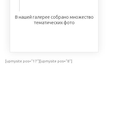
В нашей галерее собрано множество
тематических фото
ПОСМОТРЕТЬ
[upmysite pos="17"][upmysite pos="8"]