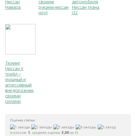
Ниссан
своими
автомобиля
Навара
руками ниссан
Ниссан теана
ноут
j32
Тюнинг
Ниссан Х
трейл –
мощный и
агрессивный
внедорожник
своими
силами
Оценка статьи:
(голосов:
1
, средняя оценка:
5,00
из 5)