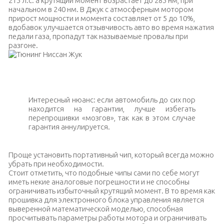
215 л.с. а крутящий момент возрастает до 285 нм, при
начальном в 240 нм. В Джук с атмосферным мотором
прирост мощности и момента составляет от 5 до 10%,
вдобавок улучшается отзывчивость авто во время нажатия
педали газа, пропадут так называемые провалы при
разгоне.
Тюнинг Ниссан Жук
Интересный нюанс: если автомобиль до сих пор
находится на гарантии, лучше избегать
перепрошивки «мозгов», так как в этом случае
гарантия аннулируется.
Проще установить портативный чип, который всегда можно
убрать при необходимости.
Стоит отметить, что подобные чипы сами по себе могут
иметь некие аналоговые погрешности и не способны
ограничивать избыточный крутящий момент. В то время как
прошивка для электронного блока управления является
выверенной математической моделью, способная
просчитывать параметры работы мотора и ограничивать