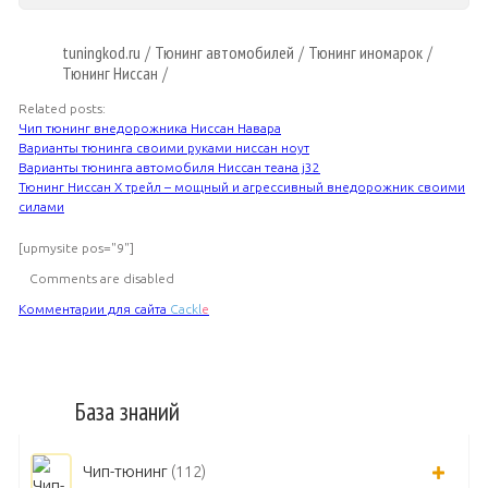
tuningkod.ru
Тюнинг автомобилей
Тюнинг иномарок
/
/
/
Тюнинг Ниссан
/
Related posts:
Чип тюнинг внедорожника Ниссан Навара
Варианты тюнинга своими руками ниссан ноут
Варианты тюнинга автомобиля Ниссан теана j32
Тюнинг Ниссан Х трейл – мощный и агрессивный внедорожник своими
силами
[upmysite pos="9"]
Comments are disabled
Комментарии для сайта
Cackl
e
База знаний
Чип-тюнинг
(112)