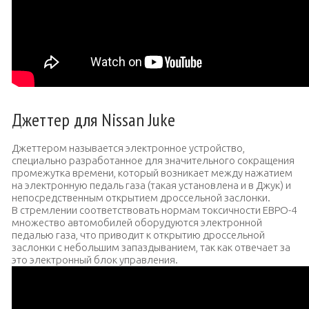
Джеттер для Nissan Juke
Джеттером называется электронное устройство,
специально разработанное для значительного сокращения
промежутка времени, который возникает между нажатием
на электронную педаль газа (такая установлена и в Джук) и
непосредственным открытием дроссельной заслонки.
В стремлении соответствовать нормам токсичности ЕВРО-4
множество автомобилей оборудуются электронной
педалью газа, что приводит к открытию дроссельной
заслонки с небольшим запаздыванием, так как отвечает за
это электронный блок управления.