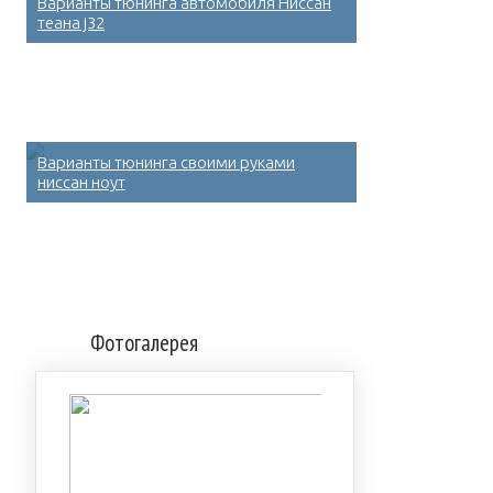
Варианты тюнинга автомобиля Ниссан
теана j32
Варианты тюнинга своими руками
ниссан ноут
Фотогалерея