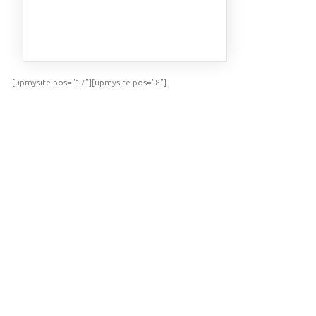
ПОСМОТРЕТЬ
[upmysite pos="17"][upmysite pos="8"]