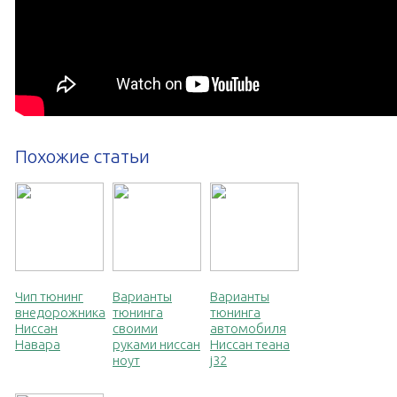
Похожие статьи
Чип тюнинг
Варианты
Варианты
внедорожника
тюнинга
тюнинга
Ниссан
своими
автомобиля
Навара
руками ниссан
Ниссан теана
ноут
j32