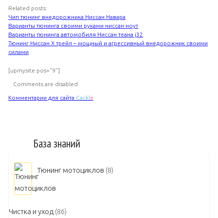
Related posts:
Чип тюнинг внедорожника Ниссан Навара
Варианты тюнинга своими руками ниссан ноут
Варианты тюнинга автомобиля Ниссан теана j32
Тюнинг Ниссан Х трейл – мощный и агрессивный внедорожник своими
силами
[upmysite pos="9"]
Comments are disabled
Комментарии для сайта
Cackl
e
База знаний
Тюнинг мотоциклов
(8)
Чистка и уход
(86)