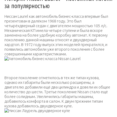
за популярностью
Ниссан Laurel как автомобиль бизнес-класса впервые был
презентован в далёком 1968 году. Это был
четырёхдверный седан с двигателем мощностью 105 л/с.
Механическая КП имела четыре ступени и была вскоре
заменена на более удобную коробку автомат. К первому
поколению данной машины относят и двухдверный
хардтоп. В 1972 году выпуск этих моделей прекратился, и
появились автомобили уже второго поколения с более
совершенными характеристиками.
Автомобиль бизнес-класса Nissan Laurel
Второе поколение отметилось в тех же типах кузова,
однако их габариты были несколько расширены, а
двигателю добавили ещё два цилиндра и довели их общее
количество до шести. Третье поколение Nissan стало ещё
более солидным. Увеличились габариты машины,
добавилось комфорта в салон. К двум прежним типам
кузова добавилось двухдверное купе.