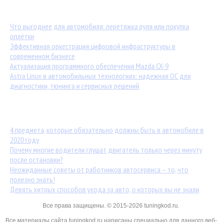
Последние материалы:
Что выгоднее для автомобиля: перетяжка руля или покупка
оплётки
Эффективная оркестрация цифровой инфраструктуры в
современном бизнесе
Актуализация программного обеспечения Mazda CX-9
Astra Linux в автомобильных технологиях: надежная ОС для
диагностики, тюнинга и сервисных решений
Популярные статьи:
4 предмета, которые обязательно должны быть в автомобиле в
2020 году
Почему многие водители глушат двигатель только через минуту
после остановки?
Неожиданные советы от работников автосервиса – то, что
полезно знать!
Девять хитрых способов ухода за авто, о которых вы не знали
Все права защищены. © 2015-2026 tuningkod.ru.
Все материалы сайта tuningkod.ru написаны специально для данного веб-