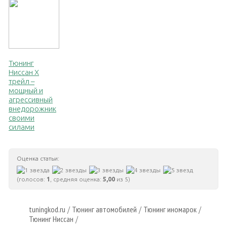
Тюнинг
Ниссан Х
трейл –
мощный и
агрессивный
внедорожник
своими
силами
Оценка статьи:
(голосов:
1
, средняя оценка:
5,00
из 5)
tuningkod.ru
Тюнинг автомобилей
Тюнинг иномарок
/
/
/
Тюнинг Ниссан
/