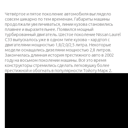
Ниссан Лаурель двухдверное купе
Четвёртое и пятое поколение автомобиля выглядело
совсем шикарно по тем временам. Габариты машины
продолжали увеличиваться, линии кузова становились
плавнее и выразительнее. Появился мощный
турбированный двигатель. Шестое поколение Nissan Laurel
C33 выпускалось уже в одном типе кузова – хардтоп с
двигателями мощностью 1,8/2,0/2,5 литра. Некоторые
модели оснащались дизелями мощностью 2,8 литров.
Закончилась длинная история престижного авто в 2002
году на восьмом поколении машины. Всё это время
конструкторы стремились сделать легковушку более
престижной и обогнать в популярности Тойоту Марк 2.