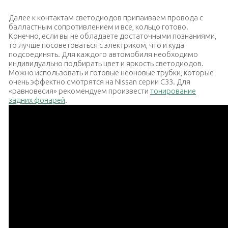
Далее к контактам светодиодов припаиваем провода с
балластным сопротивлением и всё, кольцо готово.
Конечно, если вы не обладаете достаточными познаниями,
то лучше посоветоваться с электриком, что и куда
подсоединять. Для каждого автомобиля необходимо
индивидуально подбирать цвет и яркость светодиодов.
Можно использовать и готовые неоновые трубки, которые
очень эффектно смотрятся на Nissan серии C33. Для
«равновесия» рекомендуем произвести
тонирование
задних фонарей
.