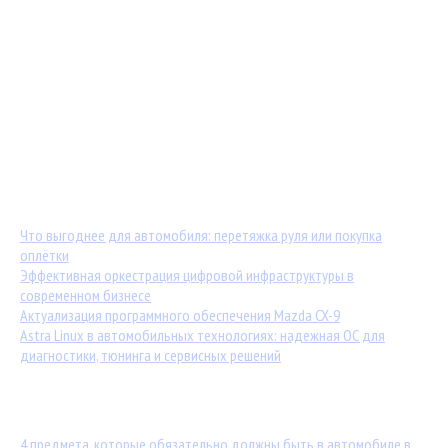
Мастер-классы от TuningKod.ru
Калькуляторы
Обратная связь
Последние материалы:
Что выгоднее для автомобиля: перетяжка руля или покупка
оплётки
Эффективная оркестрация цифровой инфраструктуры в
современном бизнесе
Актуализация программного обеспечения Mazda CX-9
Astra Linux в автомобильных технологиях: надежная ОС для
диагностики, тюнинга и сервисных решений
Популярные статьи:
4 предмета, которые обязательно должны быть в автомобиле в