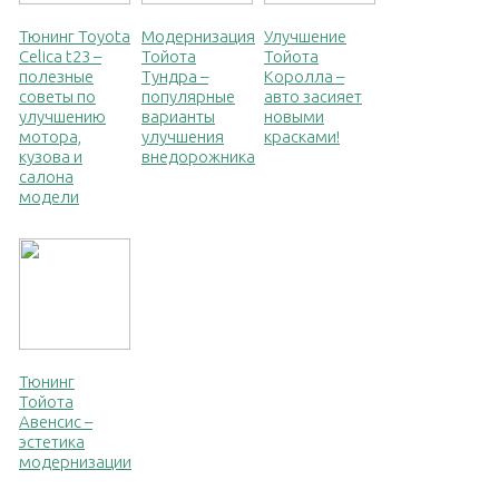
Тюнинг Toyota
Модернизация
Улучшение
Celica t23 –
Тойота
Тойота
полезные
Тундра –
Королла –
советы по
популярные
авто засияет
улучшению
варианты
новыми
мотора,
улучшения
красками!
кузова и
внедорожника
салона
модели
Тюнинг
Тойота
Авенсис –
эстетика
модернизации