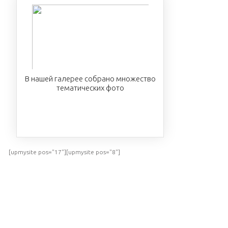
В нашей галерее собрано множество
тематических фото
ПОСМОТРЕТЬ
[upmysite pos="17"][upmysite pos="8"]