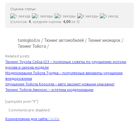
Оценка статьи:
(голосов:
4
, средняя оценка:
4,00
из 5)
tuningkod.ru
Тюнинг автомобилей
Тюнинг иномарок
/
/
/
Тюнинг Тойота
/
Related posts:
Тюнинг Toyota Celica t23 – полезные советы по улучшению мотора,
кузова и салона модели
Модернизация Тойота Тундра – популярные варианты улучшения
внедорожника
Улучшение Тойота Королла – авто засияет новыми красками!
Тюнинг Тойота Авенсис – эстетика модернизации
[upmysite pos="9"]
Comments are disabled
Комментарии для сайта
Cackl
e