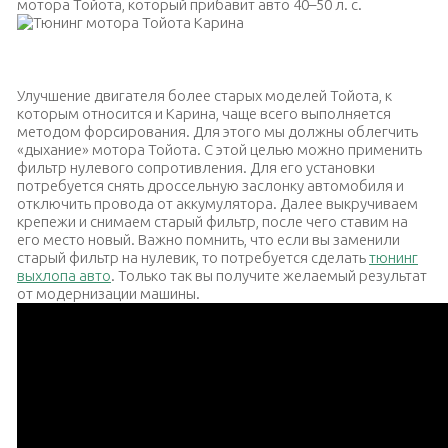
мотора Тойота, который прибавит авто 40–50 л. с.
Тюнинг мотора Тойота Карина
Улучшение двигателя более старых моделей Тойота, к
которым относится и Карина, чаще всего выполняется
методом форсирования. Для этого мы должны облегчить
«дыхание» мотора Тойота. С этой целью можно применить
фильтр нулевого сопротивления. Для его установки
потребуется снять дроссельную заслонку автомобиля и
отключить провода от аккумулятора. Далее выкручиваем
крепежи и снимаем старый фильтр, после чего ставим на
его место новый. Важно помнить, что если вы заменили
старый фильтр на нулевик, то потребуется сделать
тюнинг
выхлопа авто
. Только так вы получите желаемый результат
от модернизации машины.