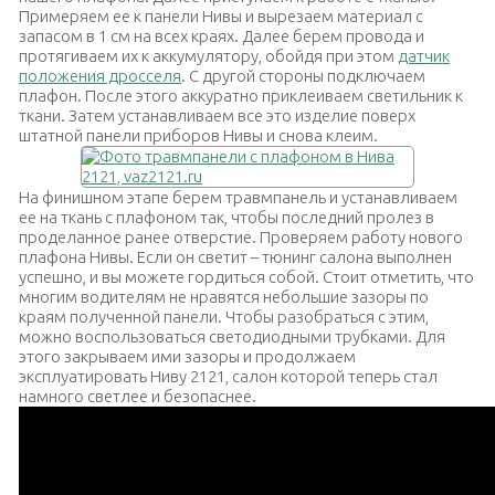
Примеряем ее к панели Нивы и вырезаем материал с
запасом в 1 см на всех краях. Далее берем провода и
протягиваем их к аккумулятору, обойдя при этом
датчик
положения дросселя
. С другой стороны подключаем
плафон. После этого аккуратно приклеиваем светильник к
ткани. Затем устанавливаем все это изделие поверх
штатной панели приборов Нивы и снова клеим.
На финишном этапе берем травмпанель и устанавливаем
ее на ткань с плафоном так, чтобы последний пролез в
проделанное ранее отверстие. Проверяем работу нового
плафона Нивы. Если он светит – тюнинг салона выполнен
успешно, и вы можете гордиться собой.
Стоит отметить, что
многим водителям не нравятся небольшие зазоры по
краям полученной панели. Чтобы разобраться с этим,
можно воспользоваться светодиодными трубками.
Для
этого закрываем ими зазоры и продолжаем
эксплуатировать Ниву 2121, салон которой теперь стал
намного светлее и безопаснее.