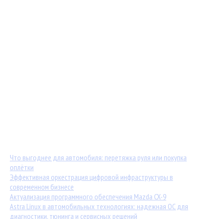
Мастер-классы от TuningKod.ru
Калькуляторы
Обратная связь
Последние материалы:
Что выгоднее для автомобиля: перетяжка руля или покупка
оплётки
Эффективная оркестрация цифровой инфраструктуры в
современном бизнесе
Актуализация программного обеспечения Mazda CX-9
Astra Linux в автомобильных технологиях: надежная ОС для
диагностики, тюнинга и сервисных решений