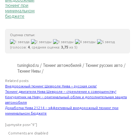
тюнинг при
минимальном
бюджете
Оценка статьи:
(голосов:
4
, средняя оценка:
3,75
из 5)
tuningkod.ru
Тюнинг автомобилей
Тюнинг русских авто
/
/
/
Тюнинг Нивы
/
Related posts:
Внедорожный тюнинг Шевроле Нива – русская сила!
Тюнинг двигателя Нива Шевроле – стремление к совершенству!
Кенгурятник на Ниву – оригинальный облик и дополнительная защита
автомобиля
Доработка Нива 21214 – эффективный внедорожный тюнинг при
минимальном бюджете
[upmysite pos="9"]
Comments are disabled