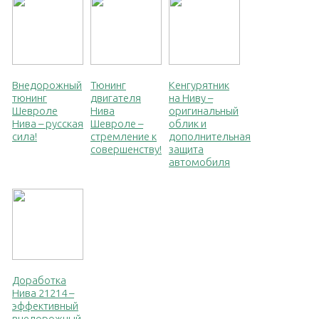
Внедорожный
Тюнинг
Кенгурятник
тюнинг
двигателя
на Ниву –
Шевроле
Нива
оригинальный
Нива – русская
Шевроле –
облик и
сила!
стремление к
дополнительная
совершенству!
защита
автомобиля
Доработка
Нива 21214 –
эффективный
внедорожный