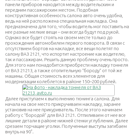
панели приборов находится между водительским и
передним пассажирским местом. Подобная
конструктивная особенность салона авто очень удобна,
ведь на ней расположена специальная накладка. Она
предназначена для того, чтобы водитель мог поставить на
нее разные мелкие вещи – они всегда будут под рукой.
Однако все будет стоять на своем месте только до
прохождения автомобилем первого поворота. В связи с
отсутствием бортов на накладке, все вещи полетят по
салону ВАЗ 2121, что испортит настроение как водителю,
так и пассажирам. Решить данную проблему очень просто.
Для этого нам понадобится приобрести накладку тоннеля
от ВАЗ 21213, а также отопительную “бороду” от той же
машины. Общая стоимость всех элементов для
модернизации колеблется в районе 150–200 рублей.
Далее приступаем к выполнению тюнинга салона. Для
начала на свое место прикручиваем накладку, заранее
установив на нее прикуриватель. После этого начинаем
работу с “бородой” для ВАЗ 2121. Отпиливаем от нее все
лишние детали в районе нижней стенки углубления. Далее
срезаем торчащие уголки. Полученные выступы загибаем
внутрь на 90˚.