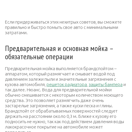
Счетчик начинает крутиться, как только вы въехали на мойку, так
что стоит подготовиться заранее
Если придерживаться этих нехитрых советов, вы сможете
правильно и быстро помыть свое авто с минимальными
затратами.
Предварительная и основная мойка –
обязательные операции
Предварительная мойка выполняется брандспойтом –
аппаратом, который размягчает и смывает водой под
давлением залежи пыли и значительные загрязнения с
кузова автомобиля,
решеток радиатора
,
защиты бампера
и
так далее. Нюанс. Вода для предварительной мойки
обычно смешивается с некоторым количеством моющего
средства. Это позволяет размягчить даже очень
застарелые загрязнения, а также куски песка и глины.
Брандспойт от обрабатываемых поверхностей следует
держать на расстоянии около 0,3 м. Ближе к кузову его
подносить не нужно, так как под действием давления воды
лакокрасочное покрытие на автомобиле может