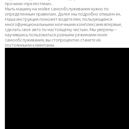
прочими «прелестями».
Мыть машину на мойке самообслуживания нужно по
определенным правилам. Далее мы подробно опишем их.
Наша инструкция поможет водителям, пользующимся
многофункциональными моечными комплексами впервые,
сделать свое авто по-настоящему чистым. Мы уверены –
научившись пользоваться разными режимами моек
самообслуживания, вы стопроцентно станете их
постоянными клиентами.