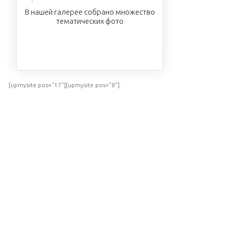
В нашей галерее собрано множество
тематических фото
ПОСМОТРЕТЬ
[upmysite pos="17"][upmysite pos="8"]