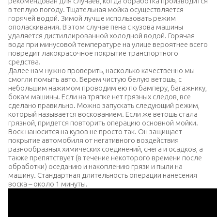
рекомендован для случаев, когда обработка производится
в теплую погоду. Тщательная мойка осуществляется
горячей водой. Зимой лучше использовать режим
ополаскивания. В этом случае пена с кузова машины
удаляется дистиллированной холодной водой. Горячая
вода при минусовой температуре на улице вероятнее всего
повредит лакокрасочное покрытие транспортного
средства.
Далее нам нужно проверить, насколько качественно мы
смогли помыть авто. Берем чистую белую ветошь, с
небольшим нажимом проводим ею по бамперу, багажнику,
бокам машины. Если на тряпке нет грязных следов, все
сделано правильно. Можно запускать следующий режим,
который называется воскованием. Если же ветошь стала
грязной, придется повторить операцию основной мойки.
Воск наносится на кузов не просто так. Он защищает
покрытие автомобиля от негативного воздействия
разнообразных химических соединений, снега и осадков, а
также препятствует (в течение некоторого времени после
обработки) оседанию и накоплению грязи и пыли на
машину. Стандартная длительность операции нанесения
воска – около 1 минуты.