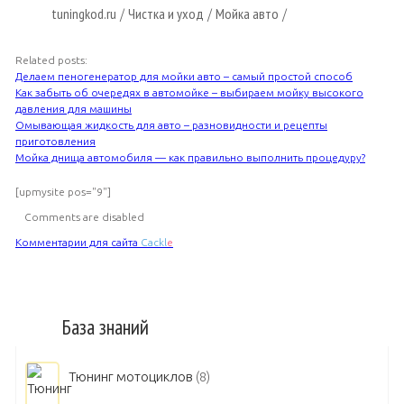
tuningkod.ru
Чистка и уход
Мойка авто
/
/
/
Related posts:
Делаем пеногенератор для мойки авто – самый простой способ
Как забыть об очередях в автомойке – выбираем мойку высокого
давления для машины
Омывающая жидкость для авто – разновидности и рецепты
приготовления
Мойка днища автомобиля — как правильно выполнить процедуру?
[upmysite pos="9"]
Comments are disabled
Комментарии для сайта
Cackl
e
База знаний
Тюнинг мотоциклов
(8)