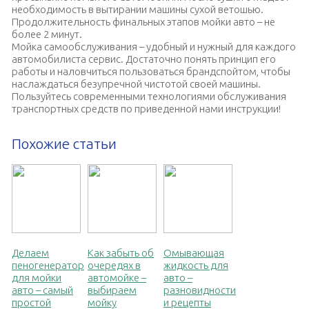
необходимость в вытирании машины сухой ветошью.
Продолжительность финальных этапов мойки авто – не
более 2 минут.
Мойка самообслуживания – удобный и нужный для каждого
автомобилиста сервис. Достаточно понять принцип его
работы и наловчиться пользоваться брандспойтом, чтобы
наслаждаться безупречной чистотой своей машины.
Пользуйтесь современными технологиями обслуживания
транспортных средств по приведенной нами инструкции!
Похожие статьи
Делаем
Как забыть об
Омывающая
пеногенератор
очередях в
жидкость для
для мойки
автомойке –
авто –
авто – самый
выбираем
разновидности
простой
мойку
и рецепты