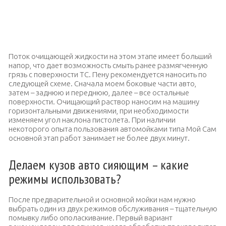
Предварительную мойку советуют осуществлять с
добавлением моющих средств, чтобы весь кузов был покрыт
пеной
Поток очищающей жидкости на этом этапе имеет больший
напор, что дает возможность смыть ранее размягченную
грязь с поверхности ТС. Пену рекомендуется наносить по
следующей схеме. Сначала моем боковые части авто,
затем – заднюю и переднюю, далее – все остальные
поверхности. Очищающий раствор наносим на машину
горизонтальными движениями, при необходимости
изменяем угол наклона пистолета. При наличии
некоторого опыта пользования автомойками типа Мой Сам
основной этап работ занимает не более двух минут.
Делаем кузов авто сияющим – какие
режимы использовать?
После предварительной и основной мойки нам нужно
выбрать один из двух режимов обслуживания – тщательную
помывку либо ополаскивание. Первый вариант