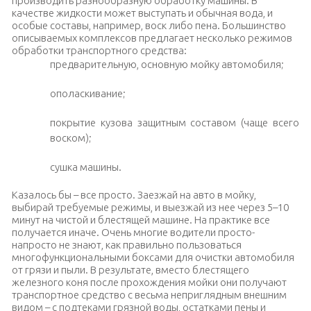
производить разнообразную обработку машины. В
качестве жидкости может выступать и обычная вода, и
особые составы, например, воск либо пена. Большинство
описываемых комплексов предлагает несколько режимов
обработки транспортного средства:
предварительную, основную мойку автомобиля;
ополаскивание;
покрытие кузова защитным составом (чаще всего
воском);
сушка машины.
Казалось бы – все просто. Заезжай на авто в мойку,
выбирай требуемые режимы, и выезжай из нее через 5–10
минут на чистой и блестящей машине. На практике все
получается иначе. Очень многие водители просто-
напросто не знают, как правильно пользоваться
многофункциональными боксами для очистки автомобиля
от грязи и пыли. В результате, вместо блестящего
железного коня после прохождения мойки они получают
транспортное средство с весьма неприглядным внешним
видом – с подтеками грязной воды, остатками пены и