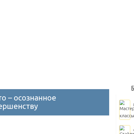
Диски на авто
Замки на капот и багажник
Занижение
олеса
Молдинги
Блок управления двигателем
Дрос
Воздушный
Масляный
Выбор масла
Замена масл
Мытье двигателя
Б
то – осознанное
вершенству