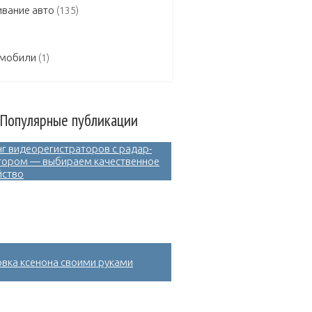
вание авто
(135)
омобили
(1)
Популярные публикации
нг видеорегистраторов с радар-
тором — выбираем качественное
йство
овка ксенона своими руками