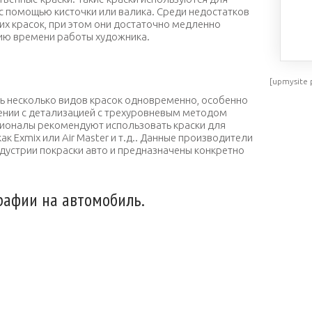
с помощью кисточки или валика. Среди недостатков
их красок, при этом они достаточно медленно
нию времени работы художника.
аски для аэрографии
[upmysite 
ь несколько видов красок одновременно, особенно
ении с детализацией с трехуровневым методом
сионалы рекомендуют использовать краски для
к Exmix или Air Master и т.д.. Данные производители
дустрии покраски авто и предназначены конкретно
рафии на автомобиль.
етящаяся аэрография
Винилография