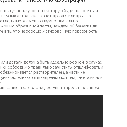
ть ту часть кузова, на которую будет наноситься
 съемных деталях как капот, крылья или крышка
и отдельных элементов нужно тщательно
омощью абразивной пасты, наждачной бумаги или
нить, что на хорошо матированную поверхность
 или детали должна быть идеально ровной, в случае
 их необходимо правильно зачистить, отшлифовать и
обезжиривается растворителем, а части не
сунка оклеиваются малярным скотчем, газетами или
и.
 нанесению аэрографии доступна в представленном