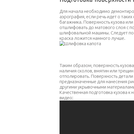
Для начала необходимо демонтирова
аэрография, если речь идет о таких
багажника. Поверхность кузова ил
отшлифовать до матового слоя с п
шлифовальной машины. Следует пом
краска ложится намного лучше.
Шлифовка капота
Таким образом, поверхность кузова
наличия сколов, вмятин или трещин
отполировать. Поверхность детали 
предназначенные для нанесения ри
другими укрывочными материалам
Качественная подготовка кузова к
видео: