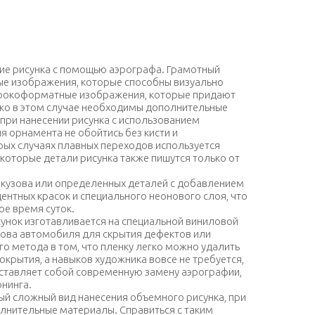
3D аэрография
ние рисунка с помощью аэрографа. Грамотный
ые изображения, которые способны визуально
ирокоформатные изображения, которые придают
ко в этом случае необходимы дополнительные
при нанесении рисунка с использованием
ия орнамента не обойтись без кисти и
рых случаях плавных переходов используется
некоторые детали рисунка также пишутся только от
 кузова или определенных деталей с добавлением
нтных красок и специального неонового слоя, что
ое время суток.
унок изготавливается на специальной виниловой
узова автомобиля для скрытия дефектов или
го метода в том, что пленку легко можно удалить
крытия, а навыков художника вовсе не требуется,
дставляет собой современную замену аэрографии,
нинга.
ый сложный вид нанесения объемного рисунка, при
лнительные материалы. Справиться с таким