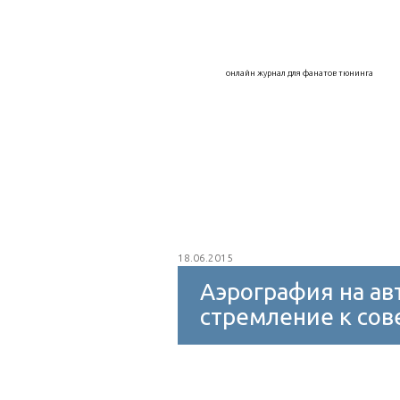
Воздухозаборники
Дефлекторы
онлайн журнал для фанатов тюнинга
Капоты, крылья, арки
Колпаки на к
Интеркулер
Внешний тюнинг
Защитное покрытие
Мойка авто
18.06.2015
Аэрография на ав
стремление к со