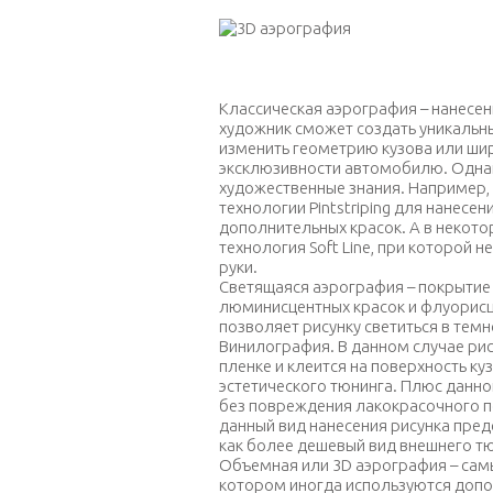
Классическая аэрография – нанесе
художник сможет создать уникальн
изменить геометрию кузова или ш
эксклюзивности автомобилю. Одна
художественные знания. Например, 
технологии Pintstriping для нанесен
дополнительных красок. А в некото
технология Soft Line, при которой 
руки.
Светящаяся аэрография – покрытие
люминисцентных красок и флуорисце
позволяет рисунку светиться в темн
Винилография. В данном случае рис
пленке и клеится на поверхность к
эстетического тюнинга. Плюс данно
без повреждения лакокрасочного по
данный вид нанесения рисунка пре
как более дешевый вид внешнего тю
Объемная или 3D аэрография – сам
котором иногда используются допо