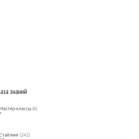
 авто
Защита авто
Зеркала
сельная заслонка
Инжектор
а в двигателе
Замена масла КПП
аза знаний
Мастер-классы
(6)
Стайлинг
(242)