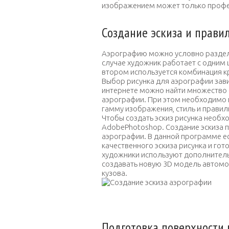
изображением может только профе
Создание эскиза и прави
Аэрографию можно условно раздели
случае художник работает с одним 
втором используется комбинация к
Выбор рисунка для аэрографии зави
интернете можно найти множество
аэрографии. При этом необходимо 
гамму изображения, стиль и правил
Чтобы создать эскиз рисунка необ
AdobePhotoshop. Создание эскиза 
аэрографии. В данной программе е
качественного эскиза рисунка и го
художники используют дополнитель
создавать новую 3D модель автомо
кузова.
Созд
Подготовка поверхности 