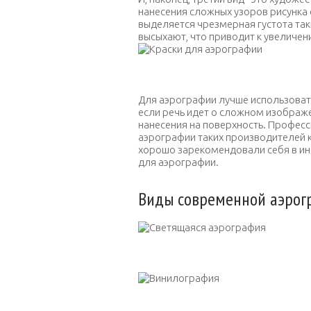
нанесения сложных узоров рисунка 
выделяется чрезмерная густота так
высыхают, что приводит к увеличе
Кр
Для аэрографии лучше использоват
если речь идет о сложном изображ
нанесения на поверхность. Профес
аэрографии таких производителей ка
хорошо зарекомендовали себя в ин
для аэрографии.
Виды современной аэрог
Св