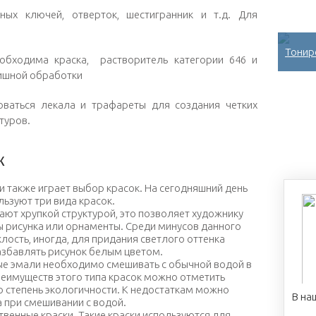
ных ключей, отверток, шестигранник и т.д. Для
Тонир
еобходима краска, растворитель категории 646 и
ишной обработки
оваться лекала и трафареты для создания четких
туров.
к
 также играет выбор красок. На сегодняшний день
ьзуют три вида красок.
ют хрупкой структурой, это позволяет художнику
ы рисунка или орнаменты. Среди минусов данного
лость, иногда, для придания светлого оттенка
збавлять рисунок белым цветом.
ые эмали необходимо смешивать с обычной водой в
еимуществ этого типа красок можно отметить
ю степень экологичности. К недостаткам можно
В на
 при смешивании с водой.
ственные краски. Такие краски используются для