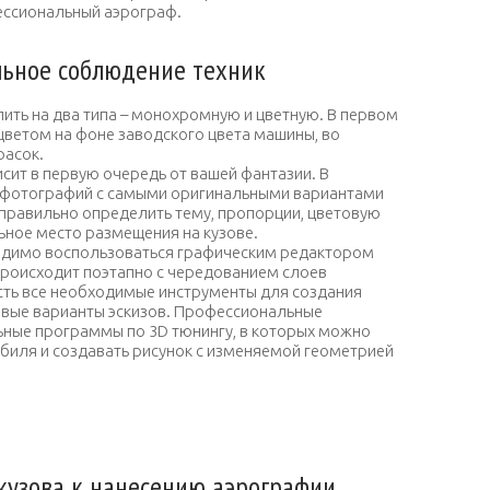
ссиональный аэрограф.
льное соблюдение техник
ть на два типа – монохромную и цветную. В первом
цветом на фоне заводского цвета машины, во
расок.
сит в первую очередь от вашей фантазии. В
 фотографий с самыми оригинальными вариантами
правильно определить тему, пропорции, цветовую
ьное место размещения на кузове.
ходимо воспользоваться графическим редактором
происходит поэтапно с чередованием слоев
сть все необходимые инструменты для создания
товые варианты эскизов. Профессиональные
ные программы по 3D тюнингу, в которых можно
биля и создавать рисунок с изменяемой геометрией
ание эскиза аэрографии
кузова к нанесению аэрографии