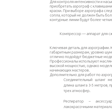
Для контроля интенсивности и нас
приобретать аэрограф с клавишами
краски. При выборе аэрографа сле
сопла, который не должен быть бол
контурные линии будут более четк
Компрессор — аппарат для сж
Ключевая деталь для аэрографии. 
габаритным размерам, уровню шума
отлично подойдут бюджетные моде
Профессионалы используют маслян
высокой мощностью, однако модели
начинающих мастеров.
Дополнительно для работ по аэро
Соединительный шланг м
длина шланга 3-5 метров, 
трех атмосфер.
Респиратор – аксессу
лакокрасочными материал