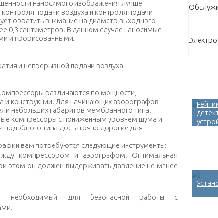
ыщенности наносимого изображения лучше
Обслужи
 контроля подачи воздуха и контроля подачи
дует обратить внимание на диаметр выходного
ее 0,3 сантиметров. В данном случае наносимые
ими и прорисованными.
Электр
атия и непрерывной подачи воздуха
Компрессоры различаются по мощности,
 и конструкции. Для начинающих аэорографов
Рейти
ли небольших габаритов мембранного типа.
детек
ые компрессоры с пониженным уровнем шума и
устро
 подобного типа достаточно дорогие для
графии вам потребуются следующие инструменты:
ежду компрессором и аэрографом. Оптимальная
при этом он должен выдерживать давление не менее
Устан
ар необходимый для безопасной работы с
ами.