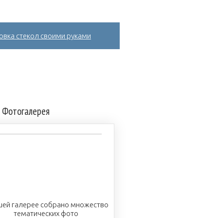
овка стекол своими руками
Фотогалерея
шей галерее собрано множество
тематических фото