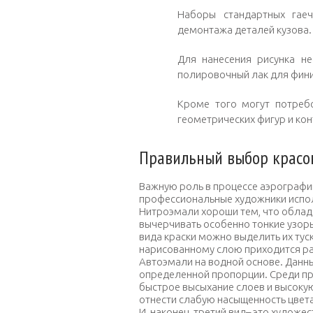
Наборы стандартных гаеч
демонтажа деталей кузова.
Для нанесения рисунка н
полировочный лак для фин
Кроме того могут потреб
геометрических фигур и кон
Правильный выбор красо
Важную роль в процессе аэрографии
профессиональные художники испол
Нитроэмали хороши тем, что облада
вычерчивать особенно тонкие узор
вида краски можно выделить их туск
нарисованному слою приходится ра
Автоэмали на водной основе. Данн
определенной пропорции. Среди пр
быстрое высыхание слоев и высоку
отнести слабую насыщенность цвета
И, наконец, третий вид– это художе