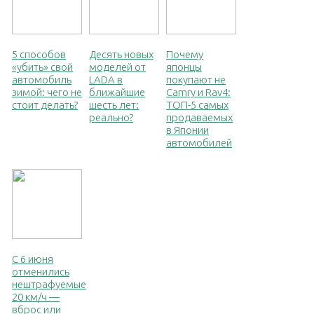
5 способов
Десять новых
Почему
«убить» свой
моделей от
японцы
автомобиль
LADA в
покупают не
зимой: чего не
ближайшие
Camry и Rav4:
стоит делать?
шесть лет:
ТОП-5 самых
реально?
продаваемых
в Японии
автомобилей
С 6 июня
отменились
нештрафуемые
20 км/ч —
вброс или