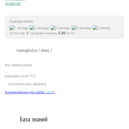
правда?
Оценка статьи:
(голосов:
1
, средняя оценка:
5,00
из 5)
tuningkod.ru
news
/
/
No related posts.
[upmysite pos="9"]
Comments are disabled
Комментарии для сайта
Cackl
e
База знаний