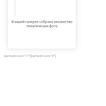
В нашей галерее собрано множество
тематических фото
ПОСМОТРЕТЬ
[upmysite pos="17"][upmysite pos="8"]