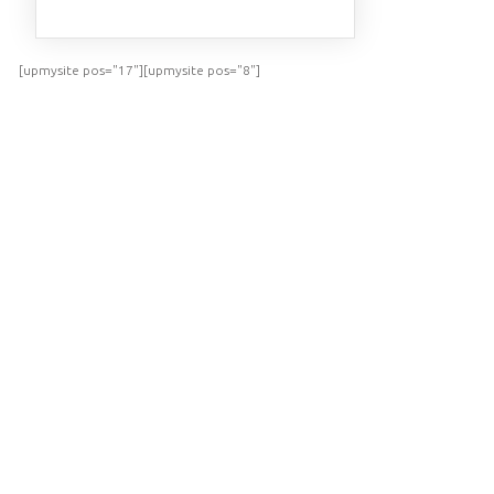
[upmysite pos="17"][upmysite pos="8"]