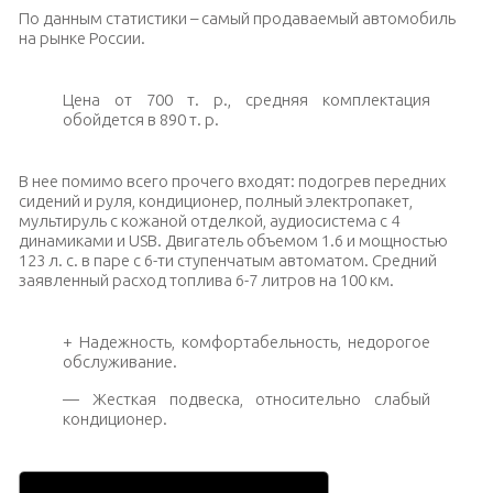
По данным статистики – самый продаваемый автомобиль
на рынке России.
Цена от 700 т. р., средняя комплектация
обойдется в 890 т. р.
В нее помимо всего прочего входят: подогрев передних
сидений и руля, кондиционер, полный электропакет,
мультируль с кожаной отделкой, аудиосистема с 4
динамиками и USB. Двигатель объемом 1.6 и мощностью
123 л. с. в паре с 6-ти ступенчатым автоматом. Средний
заявленный расход топлива 6-7 литров на 100 км.
+ Надежность, комфортабельность, недорогое
обслуживание.
— Жесткая подвеска, относительно слабый
кондиционер.