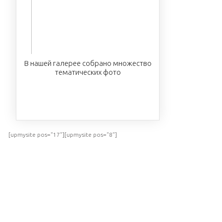
В нашей галерее собрано множество
тематических фото
ПОСМОТРЕТЬ
[upmysite pos="17"][upmysite pos="8"]