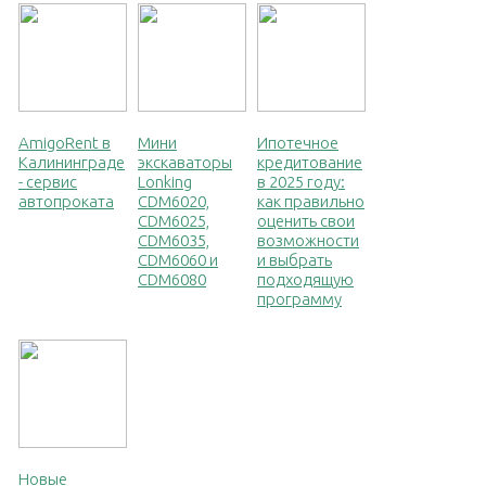
AmigoRent в
Мини
Ипотечное
Калининграде
экскаваторы
кредитование
- сервис
Lonking
в 2025 году:
автопроката
CDM6020,
как правильно
CDM6025,
оценить свои
CDM6035,
возможности
CDM6060 и
и выбрать
CDM6080
подходящую
программу
Новые