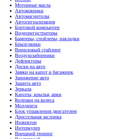
Моторные масла
Автоковрики
Автомагнитолы
Автосигнализация
Бортовой компьютер
Видеорегистраторы
Бамперы, спойлеры, накладки
Брызговики
Виниловый стайлинг
Воздухозаборники
Дефлекторы
Диски на авто
Замки на капот и багажник
Занижение авто
Защита авто
Зеркала
Капоты, крылья, арки
Колпаки на колеса
Молдинги
Блок управления двигателем
Дроссельная заслонка
Инжектор
Интеркулер
Внешний тюнинг