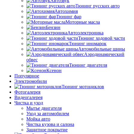
Автозвук
Тюнинг русских авто
Автохимия
Тюнинг фар
Моторные масла
Бензин
Автоэлектроника
Тюнинг ходовой части
Тюнинг иномарок
Автомобильные шины
Аэродинамический
обвес
Тюнинг двигателя
Ксенон
Популярное
Электромобили
Тюнинг мотоциклов
Фотогалерея
Видеогалерея
Чистка и уход
Мытье двигателя
Уход за автомобилем
Мойка авто
Чистка кузова и салона
Защитное покрытие