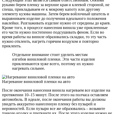
Следующий этап является самым ответственным. Обеими
руками берем пленку за верхние края и клеевой стороной, не
спеша, прикладываем ее к мокрому капоту или другому
элементу кузова машины. Затем берем войлочный шпатель и
выравниваем изделие до получения идеального положения
наклейки. Разглаживать изделие нужно от середины до краев.
Кроме того, в процессе нанесения винила уже приклеенные
его части нужно постепенно подсушивать феном. Если во
время работы на виниле образовались складки, то эту часть
нужно отклеить, нагреть горячим воздухом и повторно
приклеить.
Отдельное внимание стоит уделить местам
изгибов виниловой пленки. Эти части изделия
приклеиваются хуже всего, поэтому их нужно
нагревать сильнее.
Нагревание виниловой пленки на авто
После окончания нанесения винила нагреваем все изделие на
протяжении 10–15 минут. После этого на полчаса оставляем
автомобиль. В идеале, после окончания работы вы должны
увидеть аккуратно нанесенную пленку без пузырей и
неровностей. Если пузыри все же образовались – возьмите
тонкую иголку и проткните их. После этого изделие нужно не