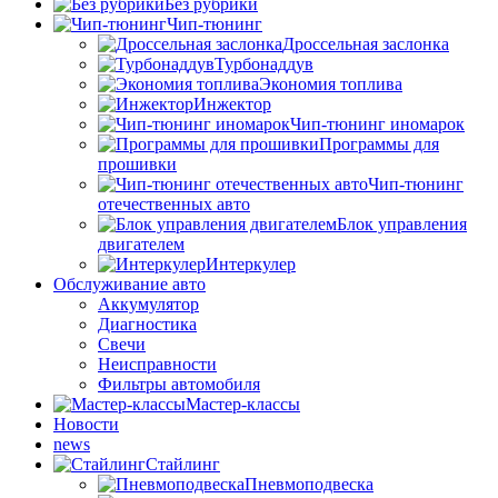
Без рубрики
Чип-тюнинг
Дроссельная заслонка
Турбонаддув
Экономия топлива
Инжектор
Чип-тюнинг иномарок
Программы для
прошивки
Чип-тюнинг
отечественных авто
Блок управления
двигателем
Интеркулер
Обслуживание авто
Аккумулятор
Диагностика
Свечи
Неисправности
Фильтры автомобиля
Мастер-классы
Новости
news
Стайлинг
Пневмоподвеска