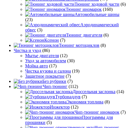
Тюнинг ходовой части
(6)
Тюнинг иномарок
(160)
Автомобильные шины
(23)
Аэродинамический
обвес
(3)
Тюнинг двигателя
(6)
Ксенон
(7)
Тюнинг мотоциклов
(8)
Чистка и уход
(86)
Мытье двигателя
(12)
Уход за автомобилем
(30)
Мойка авто
(17)
Чистка кузова и салона
(19)
Защитное покрытие
(7)
Без рубрики
(7)
Чип-тюнинг
(112)
Дроссельная заслонка
(14)
Турбонаддув
(7)
Экономия топлива
(8)
Инжектор
(12)
Чип-тюнинг иномарок
(7)
Программы для
прошивки
(5)
Чип-тюнинг