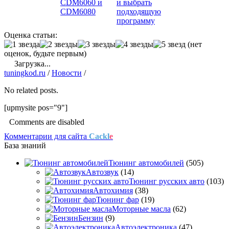
CDM6060 и
и выбрать
CDM6080
подходящую
программу
Оценка статьи:
(нет
оценок, будьте первым)
Загрузка...
tuningkod.ru
/
Новости
/
No related posts.
[upmysite pos="9"]
Comments are disabled
Комментарии для сайта
Cackl
e
База знаний
Тюнинг автомобилей
(505)
Автозвук
(14)
Тюнинг русских авто
(103)
Автохимия
(38)
Тюнинг фар
(19)
Моторные масла
(62)
Бензин
(9)
Автоэлектроника
(47)