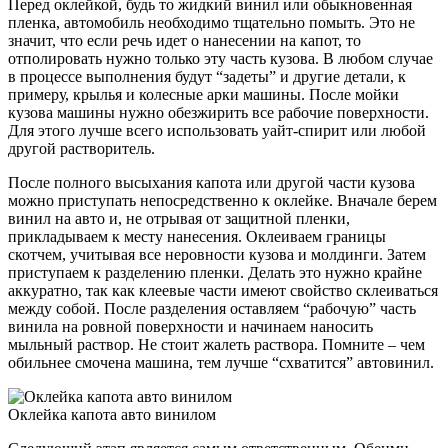
Перед оклейкой, будь то жидкий винил или обыкновенная
пленка, автомобиль необходимо тщательно помыть. Это не
значит, что если речь идет о нанесении на капот, то
отполировать нужно только эту часть кузова. В любом случае
в процессе выполнения будут “задеты” и другие детали, к
примеру, крылья и колесные арки машины. После мойки
кузова машины нужно обезжирить все рабочие поверхности.
Для этого лучше всего использовать уайт-спирит или любой
другой растворитель.
После полного высыхания капота или другой части кузова
можно приступать непосредственно к оклейке. Вначале берем
винил на авто и, не отрывая от защитной пленки,
прикладываем к месту нанесения. Оклеиваем границы
скотчем, учитывая все неровности кузова и молдинги. Затем
приступаем к разделению пленки. Делать это нужно крайне
аккуратно, так как клеевые части имеют свойство склеиваться
между собой. После разделения оставляем “рабочую” часть
винила на ровной поверхности и начинаем наносить
мыльный раствор. Не стоит жалеть раствора. Помните – чем
обильнее смочена машина, тем лучше “схватится” автовинил.
Оклейка капота авто винилом