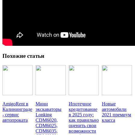
Похожие статьи
AmigoRent в
Мини
Ипотечное
Новые
Калининграде
экскаваторы
кредитование
автомобили
- сервис
Lonking
в 2025 году:
2021 премиум
автопроката
CDM6020,
как правильно
класса
CDM6025,
оценить свои
CDM6035,
возможности