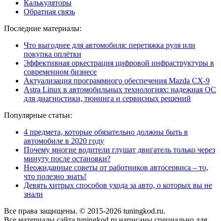
Калькуляторы
Обратная связь
Последние материалы:
Что выгоднее для автомобиля: перетяжка руля или
покупка оплётки
Эффективная оркестрация цифровой инфраструктуры в
современном бизнесе
Актуализация программного обеспечения Mazda CX-9
Astra Linux в автомобильных технологиях: надежная ОС
для диагностики, тюнинга и сервисных решений
Популярные статьи:
4 предмета, которые обязательно должны быть в
автомобиле в 2020 году
Почему многие водители глушат двигатель только через
минуту после остановки?
Неожиданные советы от работников автосервиса – то,
что полезно знать!
Девять хитрых способов ухода за авто, о которых вы не
знали
Все права защищены. © 2015-2026 tuningkod.ru.
Все материалы сайта tuningkod.ru написаны специально для