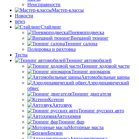
Неисправности
Мастер-классы
Новости
news
Стайлинг
Пневмоподвеска
Внешний тюнинг
Тюнинг салона
Полировка и рихтовка
Тесты
Тюнинг автомобилей
Тюнинг ходовой части
Тюнинг иномарок
Автомобильные шины
Аэродинамический
обвес
Тюнинг двигателя
Ксенон
Автозвук
Тюнинг русских авто
Автохимия
Тюнинг фар
Моторные масла
Бензин
Автоэлектроника