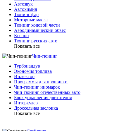
Автозвук
Автохимия
Тюнинг фар
Моторные масла
Тюнинг ходовой части
Аэродинамический обвес
Ксенон
Тюнинг русских авто
Показать все
Чип-тюнинг
Турбонаддув
Экономия топлива
Инжектор
Программы для прошивки
Чип-тюнинг иномарок
Чип-тюнинг отечественных авто
Блок управления двигателем
Интеркулер
Дроссельная заслонка
Показать все