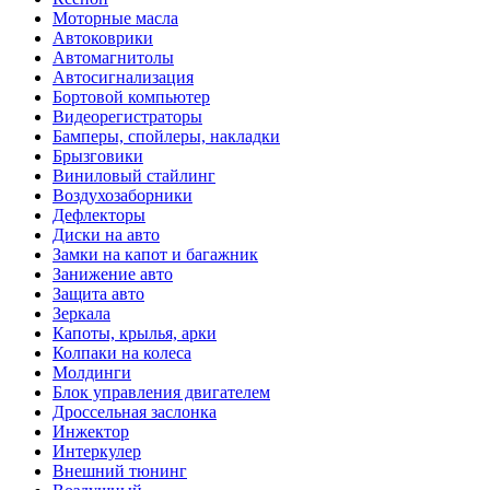
Моторные масла
Автоковрики
Автомагнитолы
Автосигнализация
Бортовой компьютер
Видеорегистраторы
Бамперы, спойлеры, накладки
Брызговики
Виниловый стайлинг
Воздухозаборники
Дефлекторы
Диски на авто
Замки на капот и багажник
Занижение авто
Защита авто
Зеркала
Капоты, крылья, арки
Колпаки на колеса
Молдинги
Блок управления двигателем
Дроссельная заслонка
Инжектор
Интеркулер
Внешний тюнинг