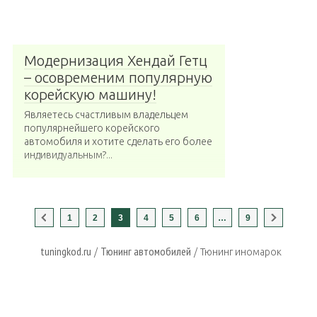
Модернизация Хендай Гетц
– осовременим популярную
корейскую машину!
Являетесь счастливым владельцем
популярнейшего корейского
автомобиля и хотите сделать его более
индивидуальным?...
1
2
3
4
5
6
…
9
tuningkod.ru
Тюнинг автомобилей
/
/
Тюнинг иномарок