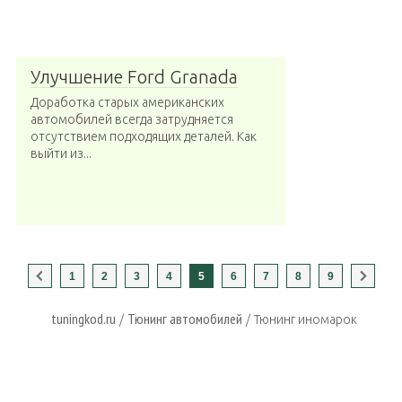
Улучшение Ford Granada
Доработка старых американских
автомобилей всегда затрудняется
отсутствием подходящих деталей. Как
выйти из...
1
2
3
4
5
6
7
8
9
tuningkod.ru
Тюнинг автомобилей
/
/
Тюнинг иномарок