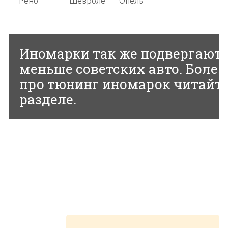
Рено
Шевроле
Опель
Иномарки так же подвергаютс
меньше советских авто. Более
про тюнинг иномарок читайте
разделе.