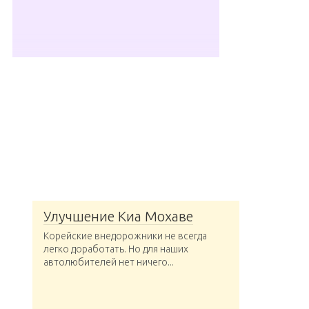
Улучшение Киа Мохаве
Корейские внедорожники не всегда
легко доработать. Но для наших
автолюбителей нет ничего...