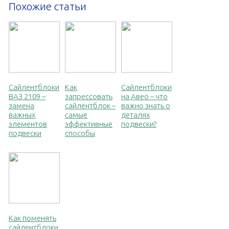
Похожие статьи
Сайлентблоки
Как
Сайлентблоки
ВАЗ 2109 –
запрессовать
на Авео – что
замена
сайлентблок –
важно знать о
важных
самые
деталях
элементов
эффективные
подвески?
подвески
способы
Как поменять
сайлентблоки