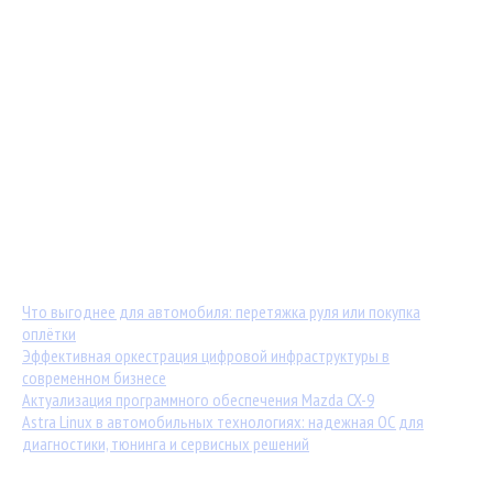
Мастер-классы от TuningKod.ru
Калькуляторы
Обратная связь
Последние материалы:
Что выгоднее для автомобиля: перетяжка руля или покупка
оплётки
Эффективная оркестрация цифровой инфраструктуры в
современном бизнесе
Актуализация программного обеспечения Mazda CX-9
Astra Linux в автомобильных технологиях: надежная ОС для
диагностики, тюнинга и сервисных решений