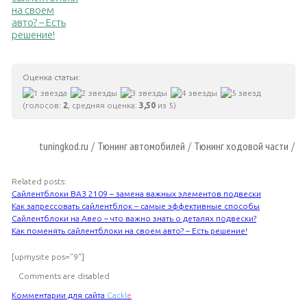
на своем
авто? – Есть
решение!
Оценка статьи:
(голосов:
2
, средняя оценка:
3,50
из 5)
tuningkod.ru
Тюнинг автомобилей
Тюнинг ходовой части
/
/
/
Related posts:
Сайлентблоки ВАЗ 2109 – замена важных элементов подвески
Как запрессовать сайлентблок – самые эффективные способы
Сайлентблоки на Авео – что важно знать о деталях подвески?
Как поменять сайлентблоки на своем авто? – Есть решение!
[upmysite pos="9"]
Comments are disabled
Комментарии для сайта
Cackl
e