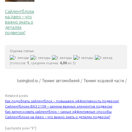
Сайлентблоки
на Авео – что
важно знать о
деталях
подвески?
Оценка статьи:
(голосов:
1
, средняя оценка:
4,00
из 5)
tuningkod.ru
Тюнинг автомобилей
Тюнинг ходовой части
/
/
/
Related posts:
Как подобрать сайлентблок – повышаем эффективность подвески!
Сайлентблоки ВАЗ 2109 – замена важных элементов подвески
Как запрессовать сайлентблок – самые эффективные способы
Сайлентблоки на Авео – что важно знать о деталях подвески?
[upmysite pos="9"]