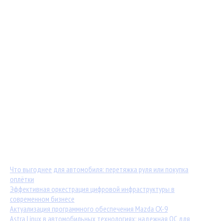
Мастер-классы от TuningKod.ru
Калькуляторы
Обратная связь
Последние материалы:
Что выгоднее для автомобиля: перетяжка руля или покупка
оплётки
Эффективная оркестрация цифровой инфраструктуры в
современном бизнесе
Актуализация программного обеспечения Mazda CX-9
Astra Linux в автомобильных технологиях: надежная ОС для