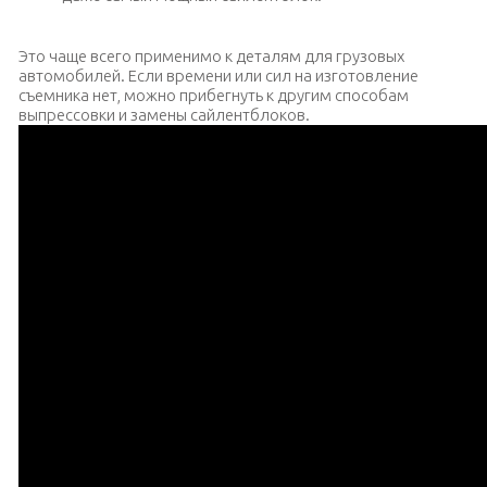
Это чаще всего применимо к деталям для грузовых
автомобилей. Если времени или сил на изготовление
съемника нет, можно прибегнуть к другим способам
выпрессовки и замены сайлентблоков.