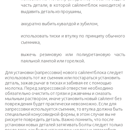
часть детали, в которой сайлентблок находится) и
выдавить деталь из проушины,
аккуратно выбить кувалдой и зубилом,
использовать тиски и втулку по принципу обычного
съемника,
выжечь резиновую или полиуретановую часть
паяльной лампой или горелкой.
Для установки (запрессовки) нового сайлентблока следует
использовать тот же съемник или постараться установить
деталь, зажав рычаг в тисках и забивая ее с помощью
молотка. Перед запрессовкой отверстие необходимо
обязательно очистить от грязи и ржавчины и смазать
мыльным раствором, иначе установить новый сайлент без
повреждения будет практически невозможно. Если для
запрессовки используется съемник, то втулка должна быть
специальной конусовидной формы, в этом случае вы не
рискуете повредить деталь. Важно помнить, что после
установки новых деталей затягивать болты следует только
после того, как будут установлены колеса и автомобиль