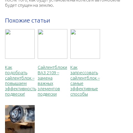
будет спущен на землю.
Похожие статьи
Как
Сайлентблоки
Как
подобрать
ВАЗ 2109 –
запрессовать
сайлентблок –
замена
сайлентблок –
повышаем
важных
самые
эффективность
элементов
эффективные
подвески!
подвески
способы