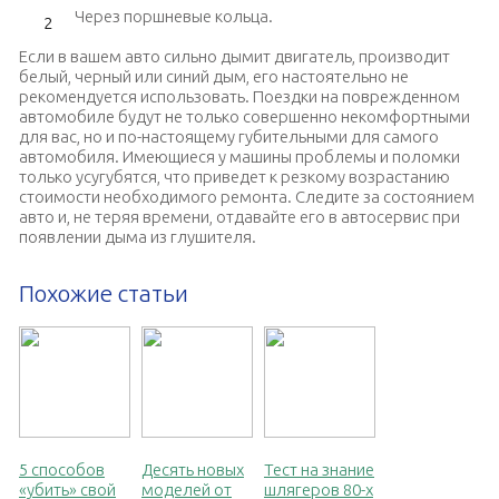
Через поршневые кольца.
Если в вашем авто сильно дымит двигатель, производит
белый, черный или синий дым, его настоятельно не
рекомендуется использовать. Поездки на поврежденном
автомобиле будут не только совершенно некомфортными
для вас, но и по-настоящему губительными для самого
автомобиля. Имеющиеся у машины проблемы и поломки
только усугубятся, что приведет к резкому возрастанию
стоимости необходимого ремонта. Следите за состоянием
авто и, не теряя времени, отдавайте его в автосервис при
появлении дыма из глушителя.
Похожие статьи
5 способов
Десять новых
Тест на знание
«убить» свой
моделей от
шлягеров 80-х