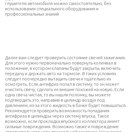
Диагностировать причину появления белого дыма из
глушителя автомобиля можно самостоятельно, без
использования специального оборудования и
профессиональных знаний
Далее вам следует проверить состояние свечей зажигания.
Для этого нужно первоначально повернуть коленвал в
положение, в котором клапаны будут закрыты, включить
передачу и держать авто на тормозе. В таких условиях
следует поочередно вытащить свечи и тщательно их
осмотреть. Если антифриз попал в систему, то он может
очистить свечу, сделать ее внешне похожей на новую. Если
одна свеча чистая, то вы нашли поломку, вы можете
подтвердить это, направив в цилиндр воздух под
давлением, из-за этого жидкость в бачке будет повышаться.
Рекомендуется проверить возможность попадания
антифриза в цилиндры через систему впуска. Такое
возможно, если прокладка впускного коллектора имеет
сильные повреждения. Возможно также и повреждение
уплотнительного узла дроссельной заслонки. Чаще всего