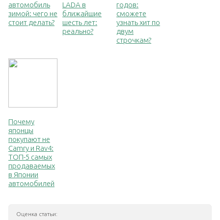
автомобиль
LADA в
годов:
зимой: чего не
ближайшие
сможете
стоит делать?
шесть лет:
узнать хит по
реально?
двум
строчкам?
Почему
японцы
покупают не
Camry и Rav4:
ТОП-5 самых
продаваемых
в Японии
автомобилей
Оценка статьи: