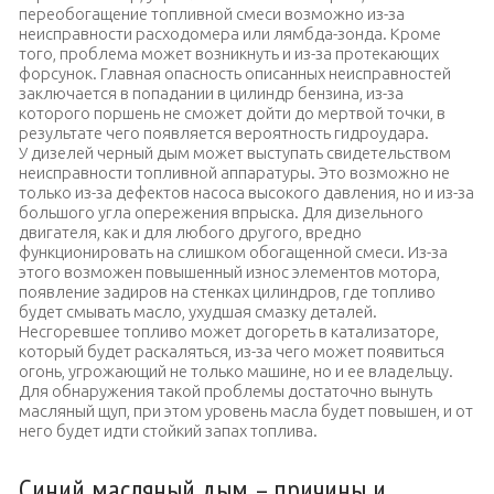
переобогащение топливной смеси возможно из-за
неисправности расходомера или лямбда-зонда. Кроме
того, проблема может возникнуть и из-за протекающих
форсунок. Главная опасность описанных неисправностей
заключается в попадании в цилиндр бензина, из-за
которого поршень не сможет дойти до мертвой точки, в
результате чего появляется вероятность гидроудара.
У дизелей черный дым может выступать свидетельством
неисправности топливной аппаратуры. Это возможно не
только из-за дефектов насоса высокого давления, но и из-за
большого угла опережения впрыска. Для дизельного
двигателя, как и для любого другого, вредно
функционировать на слишком обогащенной смеси. Из-за
этого возможен повышенный износ элементов мотора,
появление задиров на стенках цилиндров, где топливо
будет смывать масло, ухудшая смазку деталей.
Несгоревшее топливо может догореть в катализаторе,
который будет раскаляться, из-за чего может появиться
огонь, угрожающий не только машине, но и ее владельцу.
Для обнаружения такой проблемы достаточно вынуть
масляный щуп, при этом уровень масла будет повышен, и от
него будет идти стойкий запах топлива.
Синий масляный дым – причины и