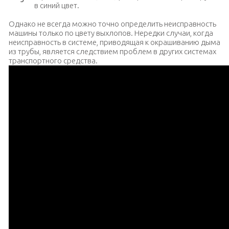
в синий цвет.
Однако не всегда можно точно определить неисправность
машины только по цвету выхлопов. Нередки случаи, когда
неисправность в системе, приводящая к окрашиванию дыма
из трубы, является следствием проблем в других системах
транспортного средства.