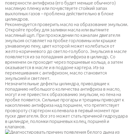
поверхности антифриза (его будет меньше обычного)
масляную пленку или почувствуете стойкий запах
выхлопных газов – проблема действительно в блоке
цилиндров.
Рекомендуется проверить масло на образование эмульсии.
Откройте пробку для заливки масла или вытяните
масляный щуп. При прохождении по каналам двигателя
эмульсия оставляет на пробке горловины или крышке
узнаваемую пену, цвет которой может колебаться от
желто-коричневого до светло-голубого. Эмульсия в масле
появляется из-за попадания антифриза в цилиндр. Со
временем он проходит через поршневые кольца, а затем
оказывается в масле и в поддоне картера. Из-за
перемешивания с антифризом, масло становится
эмульсией и светлеет.
Незначительные дефекты цилиндра, приводящие к
попаданию небольшого количества антифриза в масло,
могут и не привести к образованию эмульсии, но пена на
пробке появится. Сильные прогары и трещины приводят к
накоплению антифриза над поршнем, что препятствует
провороту стартером коленвала в первый момент при
пуске двигателя. Все это может стать причиной гидроудара
в цилиндре, поломки поршневых колец, поршней и
клапанов.