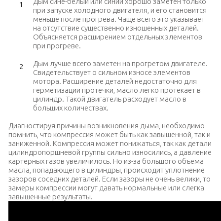
Дым сине-белый или синий хорошо заметен только
при запуске холодного двигателя, и его становится
меньше после прогрева. Чаще всего это указывает
на отсутствие существенно изношенных деталей.
Объясняется расширением отдельных элементов
при прогреве.
Дым лучше всего заметен на прогретом двигателе.
Свидетельствует о сильном износе элементов
мотора. Расширение деталей недостаточно для
герметизации протечки, масло легко протекает в
цилиндр. Такой двигатель расходует масло в
больших количествах.
Диагностируя причины возникновения дыма, необходимо
помнить, что компрессия может быть как завышенной, так и
заниженной. Компрессия может понижаться, так как детали
цилиндропоршневой группы сильно износились, а давление
картерных газов увеличилось. Но из-за большого объема
масла, попадающего в цилиндры, происходит уплотнение
зазоров соседних деталей. Если зазоры не очень велики, то
замеры компрессии могут давать нормальные или слегка
завышенные результаты.