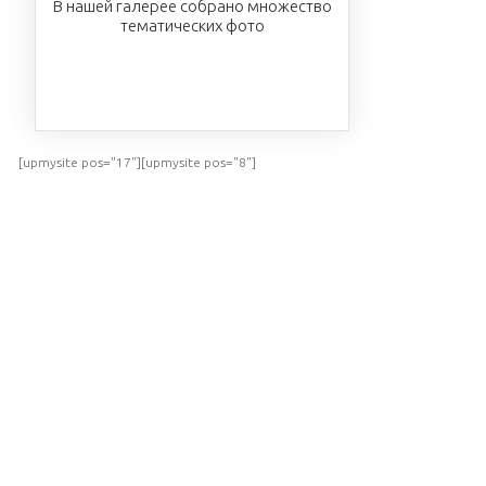
В нашей галерее собрано множество
тематических фото
ПОСМОТРЕТЬ
[upmysite pos="17"][upmysite pos="8"]