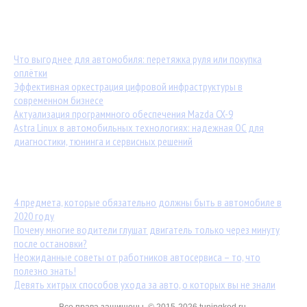
Последние материалы:
Что выгоднее для автомобиля: перетяжка руля или покупка
оплётки
Эффективная оркестрация цифровой инфраструктуры в
современном бизнесе
Актуализация программного обеспечения Mazda CX-9
Astra Linux в автомобильных технологиях: надежная ОС для
диагностики, тюнинга и сервисных решений
Популярные статьи:
4 предмета, которые обязательно должны быть в автомобиле в
2020 году
Почему многие водители глушат двигатель только через минуту
после остановки?
Неожиданные советы от работников автосервиса – то, что
полезно знать!
Девять хитрых способов ухода за авто, о которых вы не знали