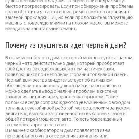
существенным неполадкам. Трещины в цилиндрах могут
быстро прогрессировать. Если при обнаружении проблемы
сразу обратиться в автосервис, ремонт можно ограничить
заменой прокладки ГБЦ, но если продолжить эксплуатацию
машины с повреждениями и на плохом масле, вы можете
наездить на капитальный ремонт.
Почему из глушителя идет черный дым?
В отличие от белого дыма, который можно спутать с паром,
черный – это действительно дым, который приобретает
свой цвет из-за содержащихся в нем частичек сажи,
появляющихся при неполном сгорании топливной смеси.
Черный дым всегда свидетельствует об излишнем
обогащении топливовоздушной смеси, на основе чего
можно сделать вывод о наличии проблем в системе
зажигания, питания или управления впрыском. Такие
поломки всегда сопровождаются увеличенным расходом
топлива, неустойчивой работой мотора, плохим запуском
двигателя, высокой загрязненностью выхлопных газов и
общей потерей мощности авто. То есть поврежденный
автомобиль просто не тянет.
В машине с карбюратором дым появляется из-за
неправильного угла опережения зажигания или