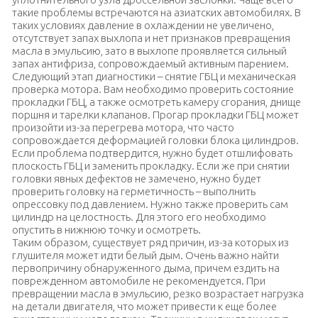
такие проблемы встречаются на азиатских автомобилях. В
таких условиях давление в охлаждении не увеличено,
отсутствует запах выхлопа и нет признаков превращения
масла в эмульсию, зато в выхлопе проявляется сильный
запах антифриза, сопровождаемый активным парением.
Следующий этап диагностики – снятие ГБЦ и механическая
проверка мотора. Вам необходимо проверить состояние
прокладки ГБЦ, а также осмотреть камеру сгорания, днище
поршня и тарелки клапанов. Прогар прокладки ГБЦ может
произойти из-за перегрева мотора, что часто
сопровождается деформацией головки блока цилиндров.
Если проблема подтвердится, нужно будет отшлифовать
плоскость ГБЦ и заменить прокладку. Если же при снятии
головки явных дефектов не замечено, нужно будет
проверить головку на герметичность – выполнить
опрессовку под давлением. Нужно также проверить сам
цилиндр на целостность. Для этого его необходимо
опустить в нижнюю точку и осмотреть.
Таким образом, существует ряд причин, из-за которых из
глушителя может идти белый дым. Очень важно найти
первопричину обнаруженного дыма, причем ездить на
поврежденном автомобиле не рекомендуется. При
превращении масла в эмульсию, резко возрастает нагрузка
на детали двигателя, что может привести к еще более