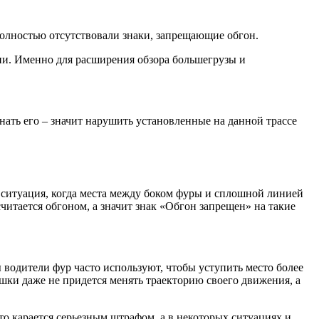
 полностью отсутствовали знаки, запрещающие обгон.
нии. Именно для расширения обзора большегрузы и
нать его – значит нарушить установленные на данной трассе
 ситуация, когда места между боком фуры и сплошной линией
считается обгоном, а значит знак «Обгон запрещен» на такие
 водители фур часто используют, чтобы уступить место более
ушки даже не придется менять траекторию своего движения, а
о карается серьезным штрафом, а в некоторых ситуациях и