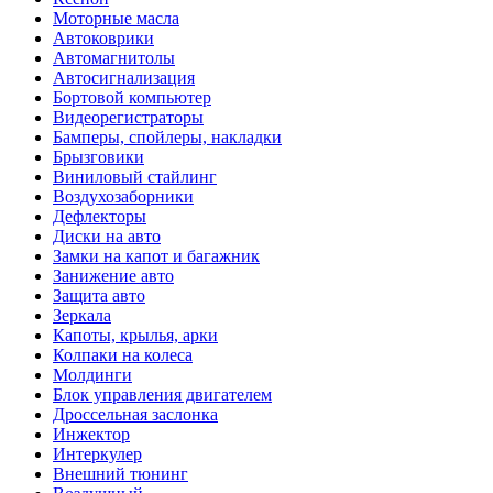
Моторные масла
Автоковрики
Автомагнитолы
Автосигнализация
Бортовой компьютер
Видеорегистраторы
Бамперы, спойлеры, накладки
Брызговики
Виниловый стайлинг
Воздухозаборники
Дефлекторы
Диски на авто
Замки на капот и багажник
Занижение авто
Защита авто
Зеркала
Капоты, крылья, арки
Колпаки на колеса
Молдинги
Блок управления двигателем
Дроссельная заслонка
Инжектор
Интеркулер
Внешний тюнинг