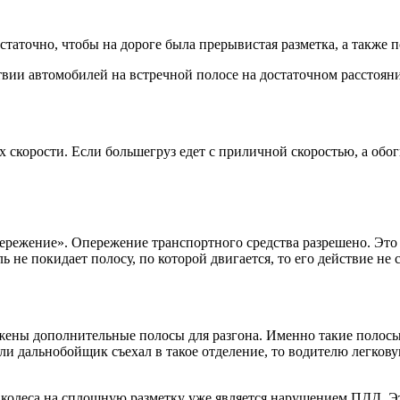
остаточно, чтобы на дороге была прерывистая разметка, а также
ствии автомобилей на встречной полосе на достаточном расстоя
 скорости. Если большегруз едет с приличной скоростью, а обог
пережение». Опережение транспортного средства разрешено. Это
 не покидает полосу, по которой двигается, то его действие не 
ужены дополнительные полосы для разгона. Именно такие полосы
сли дальнобойщик съехал в такое отделение, то водителю легков
 колеса на сплошную разметку уже является нарушением ПДД. Эт