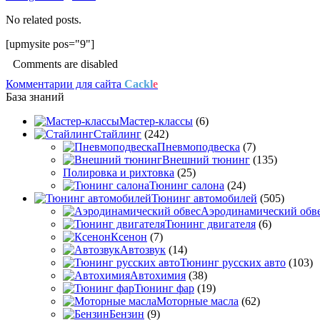
No related posts.
[upmysite pos="9"]
Comments are disabled
Комментарии для сайта
Cackl
e
База знаний
Мастер-классы
(6)
Стайлинг
(242)
Пневмоподвеска
(7)
Внешний тюнинг
(135)
Полировка и рихтовка
(25)
Тюнинг салона
(24)
Тюнинг автомобилей
(505)
Аэродинамический обв
Тюнинг двигателя
(6)
Ксенон
(7)
Автозвук
(14)
Тюнинг русских авто
(103)
Автохимия
(38)
Тюнинг фар
(19)
Моторные масла
(62)
Бензин
(9)