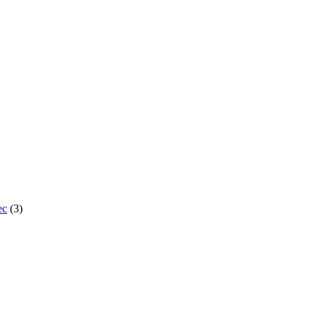
ес
(3)