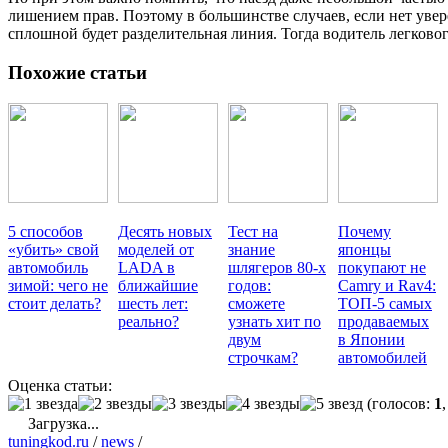
лишением прав. Поэтому в большинстве случаев, если нет увер
сплошной будет разделительная линия. Тогда водитель легково
Похожие статьи
5 способов
Десять новых
Тест на
Почему
«убить» свой
моделей от
знание
японцы
автомобиль
LADA в
шлягеров 80-х
покупают не
зимой: чего не
ближайшие
годов:
Camry и Rav4:
стоит делать?
шесть лет:
сможете
ТОП-5 самых
реально?
узнать хит по
продаваемых
двум
в Японии
строчкам?
автомобилей
Оценка статьи:
(голосов:
1
Загрузка...
tuningkod.ru
/
news
/