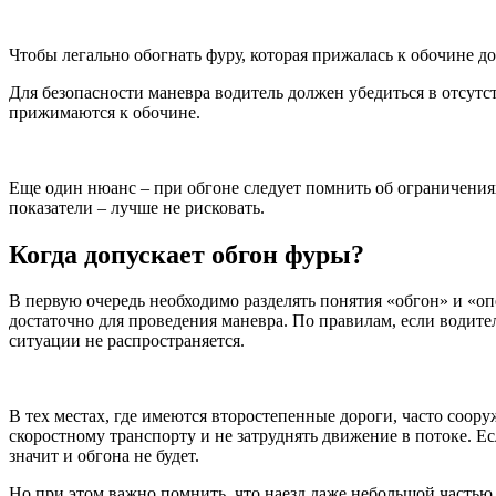
Чтобы легально обогнать фуру, которая прижалась к обочине д
Для безопасности маневра водитель должен убедиться в отсут
прижимаются к обочине.
Еще один нюанс – при обгоне следует помнить об ограничениях
показатели – лучше не рисковать.
Когда допускает обгон фуры?
В первую очередь необходимо разделять понятия «обгон» и «о
достаточно для проведения маневра. По правилам, если водитель
ситуации не распространяется.
В тех местах, где имеются второстепенные дороги, часто соор
скоростному транспорту и не затруднять движение в потоке. Е
значит и обгона не будет.
Но при этом важно помнить, что наезд даже небольшой частью