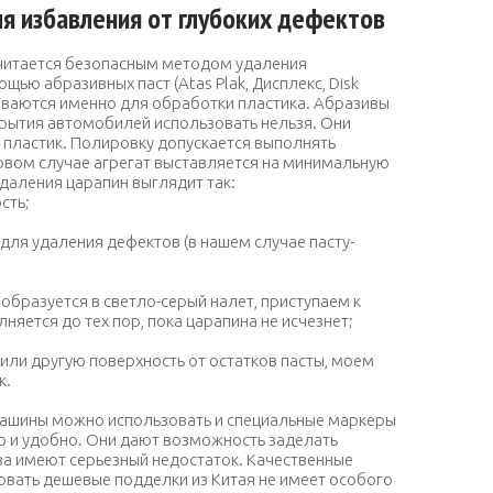
я избавления от глубоких дефектов
читается безопасным методом удаления
ощью абразивных паст (
Atas Plak, Дисплекс, Disk
ываются именно для обработки пластика. Абразивы
рытия автомобилей использовать нельзя. Они
пластик. Полировку допускается выполнять
вом случае агрегат выставляется на минимальную
удаления царапин выглядит так:
сть;
для удаления дефектов (в нашем случае пасту-
образуется в светло-серый налет, приступаем к
яется до тех пор, пока царапина не исчезнет;
ли другую поверхность от остатков пасты, моем
к.
машины можно использовать и специальные маркеры
то и удобно. Они дают возможность заделать
ва имеют серьезный недостаток. Качественные
овать дешевые подделки из Китая не имеет особого