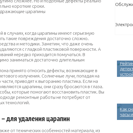
щутимо сложнее. Но и подобные дефекты реально
Обслужи
ельно короткие сроки.
, но сильно раздражающие царапины
Электр
 в случаях, когда царапины имеют серьезную
ть такие повреждения достаточно сложно.
едства и методики. Заметим, что даже очень
удаляются с гладкой пластиковой поверхности. А
ований нередко приходится помучаться. В
димо заниматься достаточно длительным
Рейти
детек
лона принято относить дефекты, возникающие в
устро
етового излучения. Солнечные лучи, попадая на
 части, приводят к выгоранию пластика. Если на
являются царапины, они сразу бросаются в глаза.
собы, которые помогают восстановить пластик. Вы
 подходе ремонтные работы не потребуют от
ых технологий.
Как с
часы и
 – для удаления царапин
также от технических особенностей материала, из