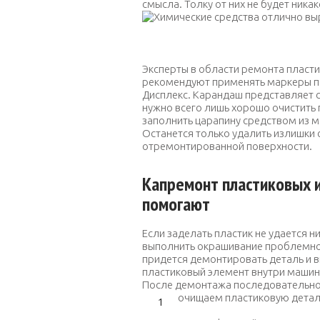
смысла. Толку от них не будет никак
Химические средства отличн
Эксперты в области ремонта пласт
рекомендуют применять маркеры 
Дисплекс
. Карандаш представляет 
нужно всего лишь хорошо очистить 
заполнить царапину средством из м
Останется только удалить излишки 
отремонтированной поверхности.
Капремонт пластиковых и
помогают
Если заделать пластик не удается 
выполнить окрашивание проблемной
придется демонтировать деталь и в
пластиковый элемент внутри машины
После демонтажа последовательно
очищаем пластиковую детал