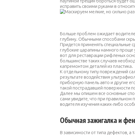
паутиной трещин бороться будет о
исправить своими руками в относит
Маскируем мелкие
Больше проблем ожидает водителей
глубину. Обычными способами скры
Придется применять специальные ср
глубокие царапины намного проще 
вот для реставрации рифленых осн
большинстве таких случаев необхо
капремонтом деталей из пластика.
К отдельному типу повреждений са
результате воздействия ультрафиол
приборную панель авто и другие его
такой пострадавшей поверхности по
Далее мы опишем все основные спо
сами увидите, что при правильном
водителя изучения каких-либо особ
Обычная зажигалка и фен
В зависимости от типа дефектов, а 