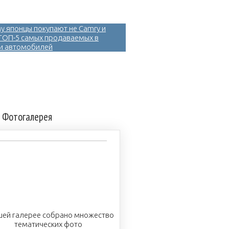
у японцы покупают не Camry и
 ТОП-5 самых продаваемых в
и автомобилей
Фотогалерея
шей галерее собрано множество
тематических фото