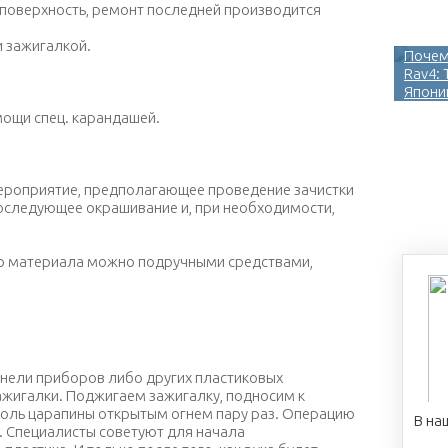
 поверхность, ремонт последней производится
 зажигалкой.
Почем
Rav4:
Япони
ощи спец. карандашей.
ероприятие, предполагающее проведение зачистки
 последующее окрашивание и, при необходимости,
 материала можно подручными средствами, например,
обычной зажигалкой
анели приборов либо других пластиковых
жигалки. Поджигаем зажигалку, подносим к
оль царапины открытым огнем пару раз. Операцию
В на
. Специалисты советуют для начала