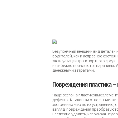
Безупречный внешний вид деталей и
водителей, как и исправное состоя
эксплуатации транспортного средст
неизбежно появляются царапины. 
денежными затратами.
Повреждения пластика –
Чаще всего на пластиковых элемен
дефекты. К таковым относят мелкие
экстренных мер по их устранению, 
взгляд, повреждения преобразуютс
несложно удалить, используя недор