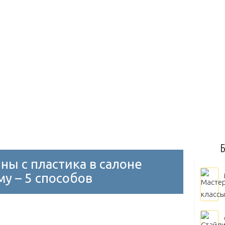
Диски на авто
Замки на капот и багажник
Занижение
олеса
Молдинги
Блок управления двигателем
Дрос
Воздушный
Масляный
Выбор масла
Замена масл
Мытье двигателя
Б
ны с пластика в салоне
у – 5 способов