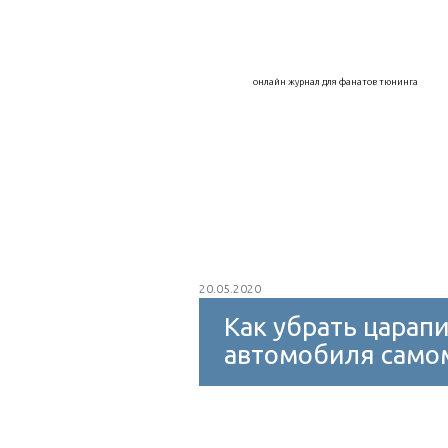
Воздухозаборники
Дефлекторы
онлайн журнал для фанатов тюнинга
Капоты, крылья, арки
Колпаки на к
Интеркулер
Внешний тюнинг
Защитное покрытие
Мойка авто
20.05.2020
Как убрать царапи
автомобиля самом