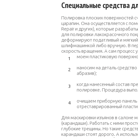
Специальные средства дл
Полировка плоских поверхностей с
царапин. Она осуществляется с пом
Repair
и других), которые разрабат
для полировки лакокрасочного пок
деформируют податливый и мягкий 
шлифмашинкой либо вручную. В пер
скорость вращения. А сам процесс 
моем пластиковую поверхно
наносим на деталь средство 
абразив);
когда нанесенный состав пре
полировке. Процедура выполн
очищаем приборную панель и
отреставрированный пласти
Для маскировки изъянов в салоне 
(карандаши). Работать с ними прос
глубокие трещины. Но такие средст
карандаши стоят дорого. А использ