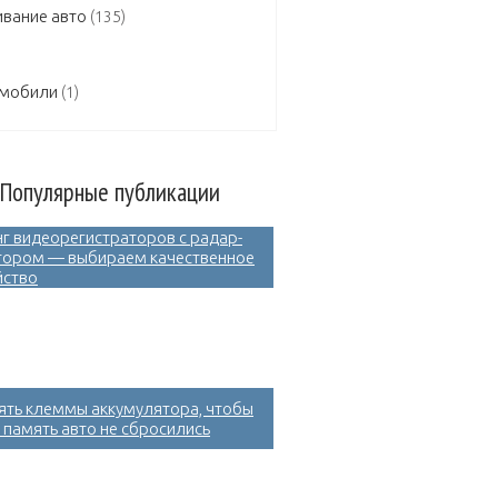
вание авто
(135)
омобили
(1)
Популярные публикации
нг видеорегистраторов с радар-
тором — выбираем качественное
йство
нять клеммы аккумулятора, чтобы
 память авто не сбросились