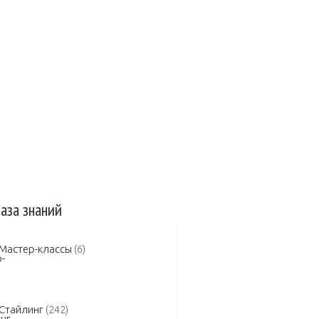
 авто
Защита авто
Зеркала
сельная заслонка
Инжектор
а в двигателе
Замена масла КПП
аза знаний
Мастер-классы
(6)
Стайлинг
(242)