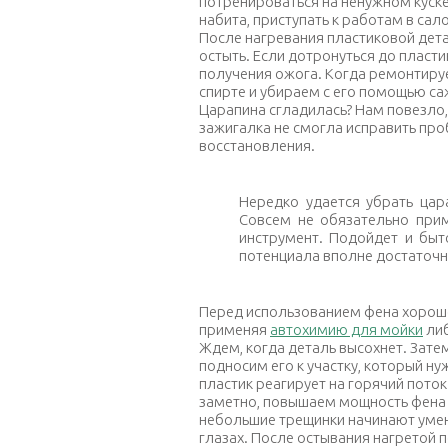
потренироваться на ненужном куске 
набита, приступать к работам в сал
После нагревания пластиковой дет
остыть. Если дотронуться до пласти
получения ожога. Когда ремонтиру
спирте и убираем с его помощью са
Царапина сгладилась? Нам повезло
зажигалка не смогла исправить пр
восстановления.
Нередко удается убрать цар
Совсем не обязательно при
инструмент. Подойдет и быт
потенциала вполне достаточн
Перед использованием фена хорошо 
применяя
автохимию для мойки
либ
Ждем, когда деталь высохнет. Зат
подносим его к участку, который ну
пластик реагирует на горячий поток
заметно, повышаем мощность фена и
небольшие трещинки начинают умень
глазах. После остывания нагретой