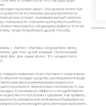
пластика. И только после того, как рука будет
оне.
али ждем несколько минут. Она должна полностью
ка сразу после его нагрева, высока вероятность
емая деталь остынет, смачиваем ватный тампон в
жу с поверхности. Смотрим на результаты работы.
, можно переходить к следующему дефекту. Если же
[upmysite 
облему, лучше попробовать другие способы
апины с любого пластика посредством фена.
менять для этих целей мощный строительный
овой фен для сушки волос. Его мощностного
о.
очищаем поверхность из пластика от грязи и пыли,
о обычное моющее средство, растворенное в воде.
ем включаем фен на минимальную мощность и
ждается в ремонте. Внимательно смотрим на то, как
 воздуха. Если никакого эффекта от воздействия не
 подносим его чуть ближе к царапине. Как правило,
шаться в размерах или затягиваться буквально на
 поверхности рекомендуем дополнительно выполнить