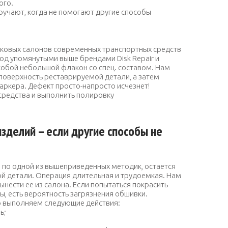
ого.
о выручают, когда не помогают другие способы
иковых салонов современных транспортных средств
под упомянутыми выше брендами
Disk Repair и
собой небольшой флакон со спец. составом. Нам
поверхность реставрируемой детали, а затем
аркера. Дефект просто-напросто исчезнет!
средства и выполнить полировку
зделий – если другие способы не
ни по одной из вышеприведенных методик, остается
 детали. Операция длительная и трудоемкая. Нам
ынести ее из салона. Если попытаться покрасить
, есть вероятность загрязнения обшивки.
 выполняем следующие действия:
ь;