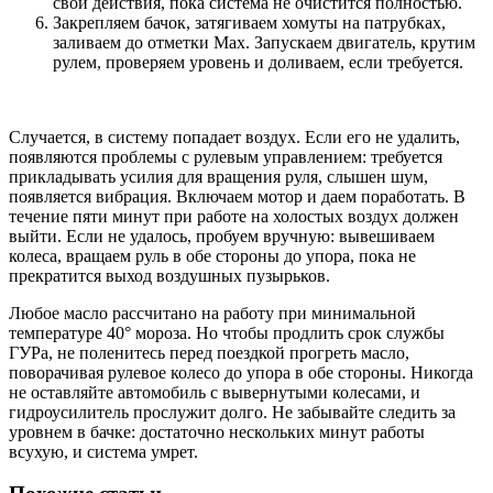
свои действия, пока система не очистится полностью.
Закрепляем бачок, затягиваем хомуты на патрубках,
заливаем до отметки Max. Запускаем двигатель, крутим
рулем, проверяем уровень и доливаем, если требуется.
Случается, в систему попадает воздух. Если его не удалить,
появляются проблемы с рулевым управлением: требуется
прикладывать усилия для вращения руля, слышен шум,
появляется вибрация. Включаем мотор и даем поработать. В
течение пяти минут при работе на холостых воздух должен
выйти. Если не удалось, пробуем вручную: вывешиваем
колеса, вращаем руль в обе стороны до упора, пока не
прекратится выход воздушных пузырьков.
Любое масло рассчитано на работу при минимальной
температуре 40° мороза. Но чтобы продлить срок службы
ГУРа, не поленитесь перед поездкой прогреть масло,
поворачивая рулевое колесо до упора в обе стороны. Никогда
не оставляйте автомобиль с вывернутыми колесами, и
гидроусилитель прослужит долго. Не забывайте следить за
уровнем в бачке: достаточно нескольких минут работы
всухую, и система умрет.