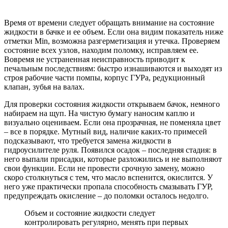
Время от времени следует обращать внимание на состояние
жидкости в бачке и ее объем. Если она видим показатель ниже
отметки Min, возможна разгерметизация и утечка. Проверяем
состояние всех узлов, находим поломку, исправляем ее.
Вовремя не устраненная неисправность приводит к
печальным последствиям: быстро изнашиваются и выходят из
строя рабочие части помпы, корпус ГУРа, редукционный
клапан, зубья на валах.
Для проверки состояния жидкости открываем бачок, немного
набираем на щуп. На чистую бумагу наносим каплю и
визуально оцениваем. Если она прозрачная, не поменяла цвет
– все в порядке. Мутный вид, наличие каких-то примесей
подсказывают, что требуется замена жидкости в
гидроусилителе руля. Появился осадок – последняя стадия: в
него выпали присадки, которые разложились и не выполняют
свои функции. Если не провести срочную замену, можно
скоро столкнуться с тем, что масло вспенится, окислится. У
него уже практически пропала способность смазывать ГУР,
предупреждать окисление – до поломки осталось недолго.
Объем и состояние жидкости следует
контролировать регулярно, менять при первых