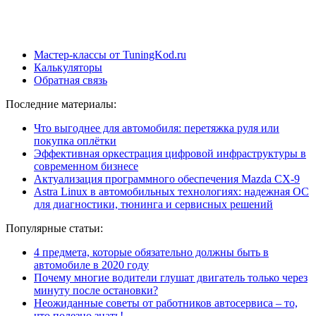
Мастер-классы от TuningKod.ru
Калькуляторы
Обратная связь
Последние материалы:
Что выгоднее для автомобиля: перетяжка руля или
покупка оплётки
Эффективная оркестрация цифровой инфраструктуры в
современном бизнесе
Актуализация программного обеспечения Mazda CX-9
Astra Linux в автомобильных технологиях: надежная ОС
для диагностики, тюнинга и сервисных решений
Популярные статьи:
4 предмета, которые обязательно должны быть в
автомобиле в 2020 году
Почему многие водители глушат двигатель только через
минуту после остановки?
Неожиданные советы от работников автосервиса – то,
что полезно знать!