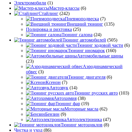
Электромобили
(1)
Мастер-классы
(6)
Стайлинг
(242)
Пневмоподвеска
(7)
Внешний тюнинг
(135)
Полировка и рихтовка
(25)
Тюнинг салона
(24)
Тюнинг автомобилей
(505)
Тюнинг ходовой части
(6)
Тюнинг иномарок
(160)
Автомобильные шины
(23)
Аэродинамический
обвес
(3)
Тюнинг двигателя
(6)
Ксенон
(7)
Автозвук
(14)
Тюнинг русских авто
(103)
Автохимия
(38)
Тюнинг фар
(19)
Моторные масла
(62)
Бензин
(9)
Автоэлектроника
(47)
Тюнинг мотоциклов
(8)
Чистка и уход
(86)