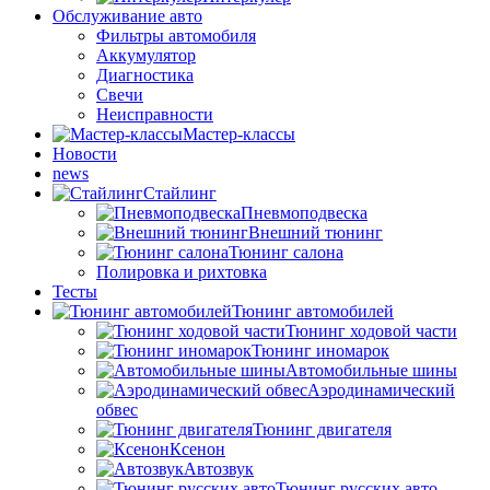
Обслуживание авто
Фильтры автомобиля
Аккумулятор
Диагностика
Свечи
Неисправности
Мастер-классы
Новости
news
Стайлинг
Пневмоподвеска
Внешний тюнинг
Тюнинг салона
Полировка и рихтовка
Тесты
Тюнинг автомобилей
Тюнинг ходовой части
Тюнинг иномарок
Автомобильные шины
Аэродинамический
обвес
Тюнинг двигателя
Ксенон
Автозвук
Тюнинг русских авто