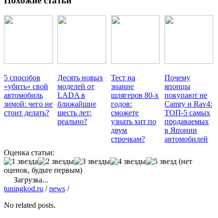
Похожие статьи
5 способов
Десять новых
Тест на
Почему
«убить» свой
моделей от
знание
японцы
автомобиль
LADA в
шлягеров 80-х
покупают не
зимой: чего не
ближайшие
годов:
Camry и Rav4:
стоит делать?
шесть лет:
сможете
ТОП-5 самых
реально?
узнать хит по
продаваемых
двум
в Японии
строчкам?
автомобилей
Оценка статьи:
(нет
оценок, будьте первым)
Загрузка...
tuningkod.ru
/
news
/
No related posts.