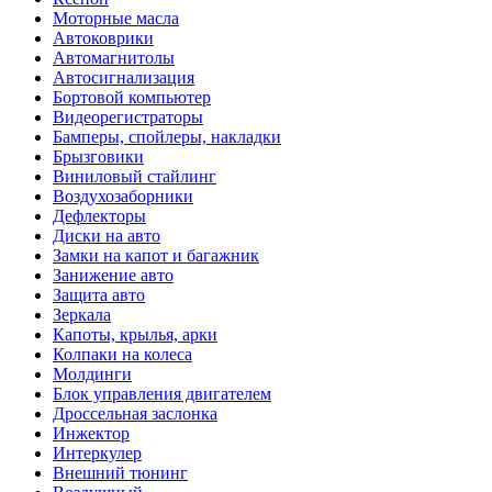
Моторные масла
Автоковрики
Автомагнитолы
Автосигнализация
Бортовой компьютер
Видеорегистраторы
Бамперы, спойлеры, накладки
Брызговики
Виниловый стайлинг
Воздухозаборники
Дефлекторы
Диски на авто
Замки на капот и багажник
Занижение авто
Защита авто
Зеркала
Капоты, крылья, арки
Колпаки на колеса
Молдинги
Блок управления двигателем
Дроссельная заслонка
Инжектор
Интеркулер
Внешний тюнинг