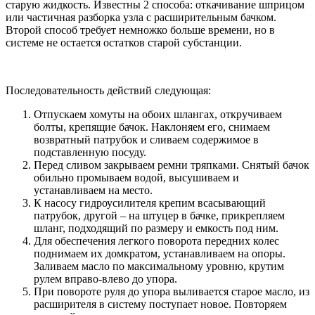
старую жидкость. Известны 2 способа: откачивание шприцом
или частичная разборка узла с расширительным бачком.
Второй способ требует немножко больше времени, но в
системе не остается остатков старой субстанции.
Последовательность действий следующая:
Отпускаем хомуты на обоих шлангах, откручиваем
болты, крепящие бачок. Наклоняем его, снимаем
возвратный патрубок и сливаем содержимое в
подставленную посуду.
Перед сливом закрываем ремни тряпками. Снятый бачок
обильно промываем водой, высушиваем и
устанавливаем на место.
К насосу гидроусилителя крепим всасывающий
патрубок, другой – на штуцер в бачке, прикрепляем
шланг, подходящий по размеру и емкость под ним.
Для обеспечения легкого поворота передних колес
поднимаем их домкратом, устанавливаем на опоры.
Заливаем масло по максимальному уровню, крутим
рулем вправо-влево до упора.
При повороте руля до упора выливается старое масло, из
расширителя в систему поступает новое. Повторяем