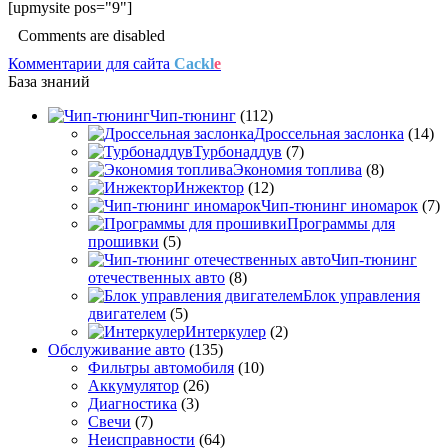
[upmysite pos="9"]
Comments are disabled
Комментарии для сайта
Cackl
e
База знаний
Чип-тюнинг
(112)
Дроссельная заслонка
(14)
Турбонаддув
(7)
Экономия топлива
(8)
Инжектор
(12)
Чип-тюнинг иномарок
(7)
Программы для
прошивки
(5)
Чип-тюнинг
отечественных авто
(8)
Блок управления
двигателем
(5)
Интеркулер
(2)
Обслуживание авто
(135)
Фильтры автомобиля
(10)
Аккумулятор
(26)
Диагностика
(3)
Свечи
(7)
Неисправности
(64)