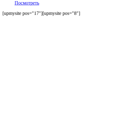
Посмотреть
[upmysite pos="17"][upmysite pos="8"]