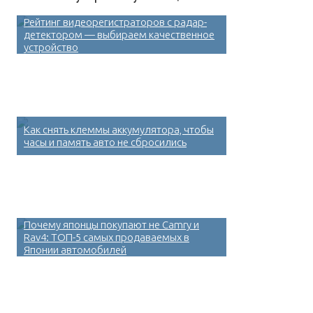
Рейтинг видеорегистраторов с радар-
детектором — выбираем качественное
устройство
Как снять клеммы аккумулятора, чтобы
часы и память авто не сбросились
Почему японцы покупают не Camry и
Rav4: ТОП-5 самых продаваемых в
Японии автомобилей