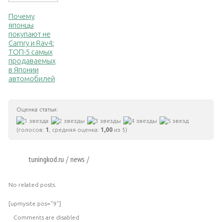
Почему
японцы
покупают не
Camry и Rav4:
ТОП-5 самых
продаваемых
в Японии
автомобилей
Оценка статьи:
(голосов:
1
, средняя оценка:
1,00
из 5)
tuningkod.ru
news
/
/
No related posts.
[upmysite pos="9"]
Comments are disabled