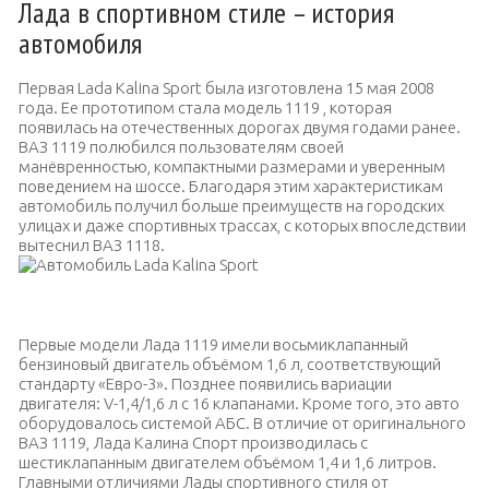
Лада в спортивном стиле – история
автомобиля
Первая Lada Kalina Sport была изготовлена 15 мая 2008
года. Ее прототипом стала модель 1119 , которая
появилась на отечественных дорогах двумя годами ранее.
ВАЗ 1119 полюбился пользователям своей
манёвренностью, компактными размерами и уверенным
поведением на шоссе. Благодаря этим характеристикам
автомобиль получил больше преимуществ на городских
улицах и даже спортивных трассах, с которых впоследствии
вытеснил ВАЗ 1118.
Автомобиль Lada Kalina Sport
Первые модели Лада 1119 имели восьмиклапанный
бензиновый двигатель объёмом 1,6 л, соответствующий
стандарту «Евро-3».
Позднее появились вариации
двигателя: V-1,4/1,6 л с 16 клапанами.
Кроме того, это авто
оборудовалось системой АБС. В отличие от оригинального
ВАЗ 1119, Лада Калина Спорт производилась с
шестиклапанным двигателем объёмом 1,4 и 1,6 литров.
Главными отличиями Лады спортивного стиля от