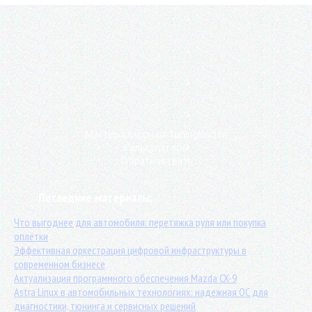
Мастер-классы от TuningKod.ru
Калькуляторы
Обратная связь
Последние материалы:
Что выгоднее для автомобиля: перетяжка руля или покупка
оплётки
Эффективная оркестрация цифровой инфраструктуры в
современном бизнесе
Актуализация программного обеспечения Mazda CX-9
Astra Linux в автомобильных технологиях: надежная ОС для
диагностики, тюнинга и сервисных решений