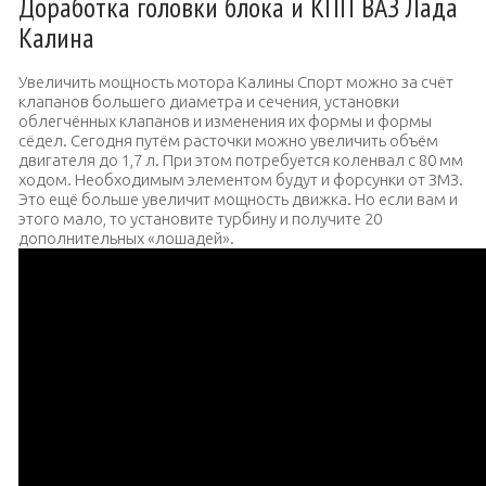
Доработка головки блока и КПП ВАЗ Лада
Калина
Увеличить мощность мотора Калины Спорт можно за счёт
клапанов большего диаметра и сечения, установки
облегчённых клапанов и изменения их формы и формы
сёдел. Сегодня путём расточки можно увеличить объём
двигателя до 1,7 л. При этом потребуется коленвал с 80 мм
ходом. Необходимым элементом будут и форсунки от ЗМЗ.
Это ещё больше увеличит мощность движка. Но если вам и
этого мало, то установите турбину и получите 20
дополнительных «лошадей».