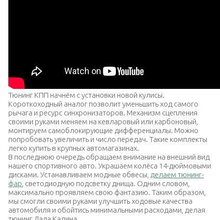
Тюнинг КПП начнём с установки новой кулисы.
Короткоходный аналог позволит уменьшить ход самого
рычага и ресурс синхронизаторов. Механизм сцепления
своими руками меняем на кевларовый или карбоновый,
монтируем самоблокирующие дифференциалы. Можно
попробовать увеличить и число передач. Такие комплекты
легко купить в крупных автомагазинах.
В последнюю очередь обращаем внимание на внешний вид
нашего спортивного авто. Украшаем колёса 14-дюймовыми
дисками. Устанавливаем модные обвесы,
делаем тюнинг-
фар
, светодиодную подсветку днища. Одним словом,
максимально проявляем свою фантазию. Таким образом,
мы смогли своими руками улучшить ходовые качества
автомобиля и обойтись минимальными расходами, делая
тюнинг Лада Калина.