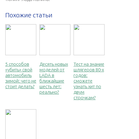
Похожие статьи
5 способов
Десять новых
Тест на знание
«убить» свой
моделей от
шлягеров 80-х
автомобиль
LADA в
годов:
зимой: чего не
ближайшие
сможете
стоит делать?
шесть лет:
узнать хит по
реально?
двум
строчкам?