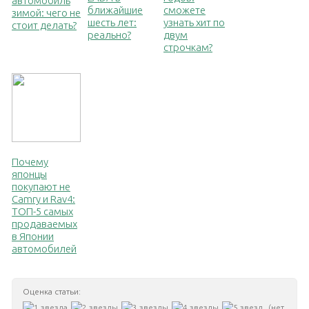
автомобиль
ближайшие
сможете
зимой: чего не
шесть лет:
узнать хит по
стоит делать?
реально?
двум
строчкам?
Почему
японцы
покупают не
Camry и Rav4:
ТОП-5 самых
продаваемых
в Японии
автомобилей
Оценка статьи:
(нет