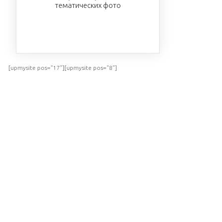
тематических фото
ПОСМОТРЕТЬ
[upmysite pos="17"][upmysite pos="8"]