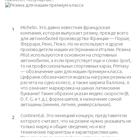
Резина для машин премиум-класса
Michelin. Это давно известная французская
компания, которая выпускает резину, прежде всего
для автомобилей производства Франции — Порше,
Феррари, Рено, Пежо. Но их используют и другие
производители машин из Германии и Италии. Резина
Pilot используются в основном на спортивных
автомобилях, а если присутствует еще и слово Sport,
то на профессиональных спортивных карах, Primasy
— обозначение шин для машин премиум-класса.
Цифрами обозначаются индексы нагрузки резины из
расчета на одно колесо, а также ширина баллона. А
что означает маркировка на шинах латинскими
буквами? Таким образом указан индекс скорости (В,
D. F. G. и т.д.), форма шипов, и назначение самой
автошины (зимняя, летняя, универсальная).
Continental. Это немецкий концерн, представители
которого считают, что на резине нужно указывать не
только марку и общие сведения, но и все
технические параметры и характеристики шин.