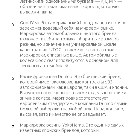
Латинскими однозначными буквами — K, L, M,N —
обозначается максимальная скорость, которую
выдержит шина.
GoodYear. Это американский бренд, давно и прочно
зарекомендовавший себя на мировом рынке.
Маркировка автомобильных шин этого бренда
включает в себя не только габаритные размеры
резины, но и значение на универсальной шкале
качества шин -UTOG, а также все стандартные
маркировки, описанные выше. Автомобильные
колеса GoodYear используются в основном для
легковых автомобилей.
Расшифровка шин Dunlop. Это британский бренд,
который имеет эксклюзивные контракты с 33
автоконцернами, как в Европе, так и в США и Японии.
Выпускают всесезонные, а также отдельно летние и
зимние колеса. Маркировка соответствует
европейским стандартам. У компании Dunlop самый
большой выбор шин на любой вкус. Цена, конечно,
высокая, зато и качество ее оправдывает.
Маркировка резины YokoHama. Это один из самых
известных японских брендов, который