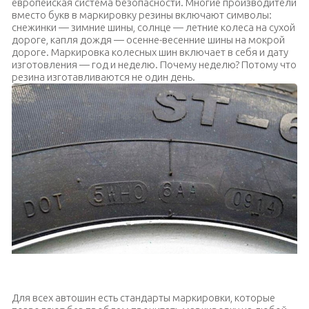
европейская система безопасности. Многие производители
вместо букв в маркировку резины включают символы:
снежинки — зимние шины, солнце — летние колеса на сухой
дороге, капля дождя — осенне-весенние шины на мокрой
дороге. Маркировка колесных шин включает в себя и дату
изготовления — год и неделю. Почему неделю? Потому что
резина изготавливаются не один день.
Маркировка на шинах «DOT»
Для всех автошин есть стандарты маркировки, которые