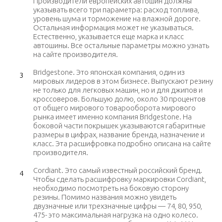
Производители европейских автошин должны
указывать всего три параметра: расход топлива,
уровень шума и торможение на влажной дороге.
Остальная информация может не указываться.
Естественно, указывается еще марка и класс
автошины. Все остальные параметры можно узнать
на сайте производителя.
Bridgestone. Это японская компания, один из
мировых лидеров в этом бизнесе. Выпускают резину
не только для легковых машин, но и для джипов и
кроссоверов. Большую долю, около 30 процентов
от общего мирового товарооборота мирового
рынка имеет именно компания Bridgestone. На
боковой части покрышек указываются габаритные
размеры в цифрах, название бренда, назначение и
класс. Эта расшифровка подробно описана на сайте
производителя.
Cordiant. Это самый известный российский бренд.
Чтобы сделать расшифровку маркировки Cordiant,
необходимо посмотреть на боковую сторону
резины. Помимо названия можно увидеть
двузначные или трехзначные цифры — 74, 80, 950,
475- это максимальная нагрузка на одно колесо.