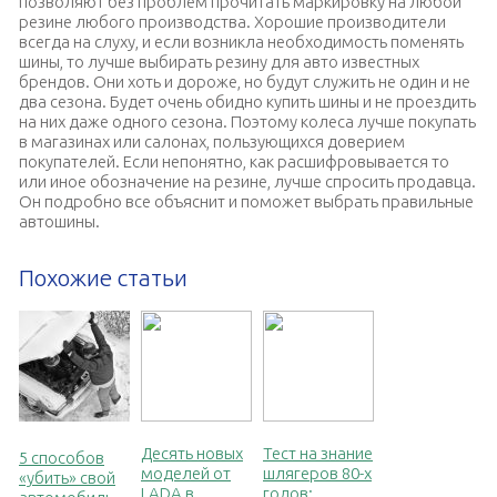
позволяют без проблем прочитать маркировку на любой
резине любого производства. Хорошие производители
всегда на слуху, и если возникла необходимость поменять
шины, то лучше выбирать резину для авто известных
брендов. Они хоть и дороже, но будут служить не один и не
два сезона. Будет очень обидно купить шины и не проездить
на них даже одного сезона. Поэтому колеса лучше покупать
в магазинах или салонах, пользующихся доверием
покупателей. Если непонятно, как расшифровывается то
или иное обозначение на резине, лучше спросить продавца.
Он подробно все объяснит и поможет выбрать правильные
автошины.
Похожие статьи
Десять новых
Тест на знание
5 способов
моделей от
шлягеров 80-х
«убить» свой
LADA в
годов: