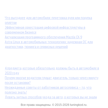
Последние материалы:
Что выгоднее для автомобиля: перетяжка руля или покупка
оплётки
Эффективная оркестрация цифровой инфраструктуры в
современном бизнесе
Актуализация программного обеспечения Mazda CX-9
Astra Linux в автомобильных технологиях: надежная ОС для
диагностики, тюнинга и сервисных решений
Популярные статьи:
4 предмета, которые обязательно должны быть в автомобиле в
2020 году
Почему многие водители глушат двигатель только через минуту
после остановки?
Неожиданные советы от работников автосервиса – то, что
полезно знать!
Девять хитрых способов ухода за авто, о которых вы не знали
Все права защищены. © 2015-2026 tuningkod.ru.