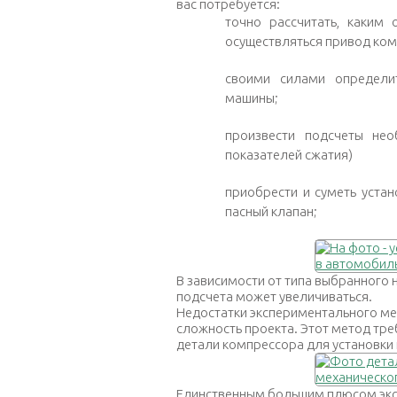
вас потребуется:
точно рассчитать, каким
осуществляться привод ком
своими силами определи
машины;
произвести подсчеты не
показателей сжатия)
приобрести и суметь устан
пасный клапан;
В зависимости от типа выбранного 
подсчета может увеличиваться.
Недостатки экспериментального ме
сложность проекта. Этот метод тре
детали компрессора для установки 
Единственным большим плюсом экс