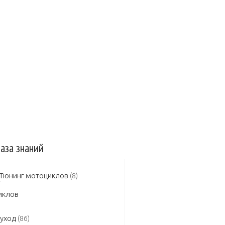
 авто
Защита авто
Зеркала
сельная заслонка
Инжектор
а в двигателе
Замена масла КПП
аза знаний
Тюнинг мотоциклов
(8)
 уход
(86)