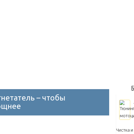
Диски на авто
Замки на капот и багажник
Занижение
олеса
Молдинги
Блок управления двигателем
Дрос
Воздушный
Масляный
Выбор масла
Замена масл
Мытье двигателя
Б
нетатель – чтобы
ощнее
Чистка и