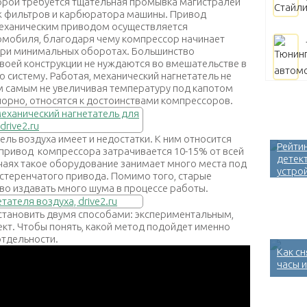
торой требуется тщательная промывка магистралей
ж фильтров и карбюратора машины.
Привод
механическим приводом осуществляется
омобиля, благодаря чему компрессор начинает
 при минимальных оборотах
. Большинство
воей конструкции не нуждаются во вмешательстве в
систему. Работая, механический нагнетатель не
ем самым не увеличивая температуру под капотом
порно, относятся к достоинствами компрессоров.
ель воздуха имеет и недостатки. К ним относится
Рейти
а привод компрессора затрачивается 10-15% от всей
детек
чаях такое оборудование занимает много места под
устро
стеренчатого привода. Помимо того, старые
во издавать много шума в процессе работы.
становить двумя способами: экспериментальным,
кт. Чтобы понять, какой метод подойдет именно
отдельности.
Как с
часы и