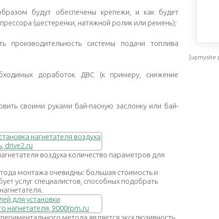
 образом будут обеспечены крепежи, и как будет
прессора (шестеренки, натяжной ролик или ремень);
ть производительность системы подачи топлива
[upmysite 
обходимых доработок ДВС (к примеру, снижение
овить своими руками бай-пасную заслонку или бай-
нагнетателя воздуха количество параметров для
тода монтажа очевидны: большая стоимость и
бует услуг специалистов, способных подобрать
нагнетателя.
периментального метода является эксклюзивность