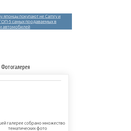
у японцы покупают не Camry и
 ТОП-5 самых продаваемых в
и автомобилей
Фотогалерея
шей галерее собрано множество
тематических фото