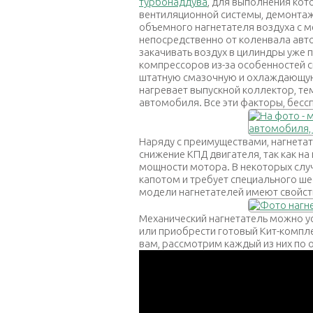
турбонаддува
, для выполнения ко
вентиляционной системы, демонта
объемного нагнетателя воздуха с 
непосредственно от коленвала авт
закачивать воздух в цилиндры уже
компрессоров из-за особенностей с
штатную смазочную и охлаждающую 
нагревает выпускной коллектор, т
автомобиля. Все эти факторы, бесс
Наряду с преимуществами, нагнетат
снижение КПД двигателя, так как н
мощности мотора. В некоторых слу
капотом и требует специального ше
модели нагнетателей имеют свойст
Механический нагнетатель можно у
или приобрести готовый Кит-компле
вам, рассмотрим каждый из них по 