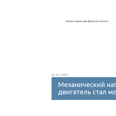
Воздухозаборники
Дефлекторы
онлайн журнал для фанатов тюнинга
Капоты, крылья, арки
Колпаки на к
Интеркулер
Внешний тюнинг
Защитное покрытие
Мойка авто
03.03.2020
Механический наг
двигатель стал м