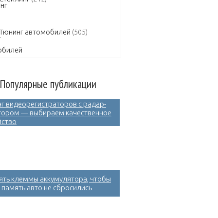
Тюнинг автомобилей
(505)
Популярные публикации
нг видеорегистраторов с радар-
тором — выбираем качественное
йство
нять клеммы аккумулятора, чтобы
 память авто не сбросились