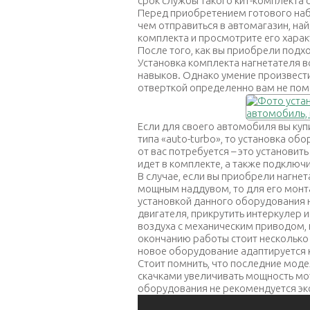
срок службы такого кит-комплекта с
Перед приобретением готового наб
чем отправиться в автомагазин, на
комплекта и просмотрите его харак
После того, как вы приобрели подх
Установка комплекта нагнетателя в
навыков. Однако умение произвести
отверткой определенно вам не пом
Если для своего автомобиля вы куп
типа «auto-turbo», то установка обо
от вас потребуется – это установи
идет в комплекте, а также подключ
В случае, если вы приобрели нагнет
мощным наддувом, то для его монт
установкой данного оборудования 
двигателя, прикрутить интеркулер 
воздуха с механическим приводом,
окончанию работы стоит несколько 
новое оборудование адаптируется 
Стоит помнить, что последние моде
скачками увеличивать мощность мот
оборудования не рекомендуется эк