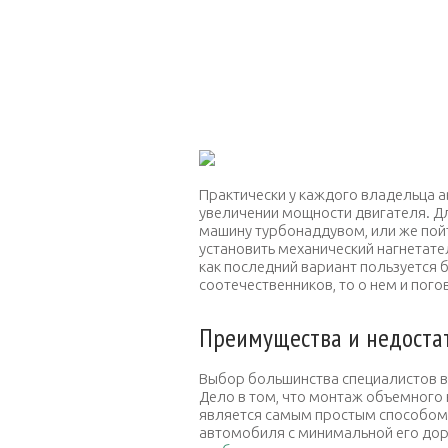
Практически у каждого владельца 
увеличении мощности двигателя. Дл
машину турбонаддувом, или же пой
установить механический нагнетате
как последний вариант пользуется
соотечественников, то о нем и пого
Преимущества и недостат
Выбор большинства специалистов в 
Дело в том, что монтаж объемного
является самым простым способом 
автомобиля с минимальной его дора