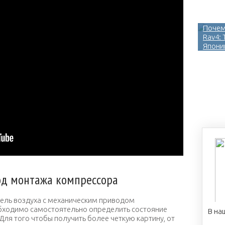
Почем
Rav4:
Япони
д монтажа компрессора
тель воздуха с механическим приводом
бходимо самостоятельно определить состояние
В на
Для того чтобы получить более четкую картину, от