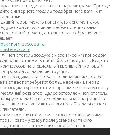
оставляет около 3-5 лет.
ора стоит определиться с его параметрами. Прежде
йдите в интернете модель подобранного вами кит-
теристики.
одящий набор, можно приступать к его монтажу.
оздуха своими руками не требует специальных
 несложный ремонт, а также опыт в обращении с
ешает.
или нагнетатель воздуха с механическим приводом
рудования отнимет у вас не более получаса. Все, что
ть компрессор на специальный кронштейн, который
ить провода согласно инструкции.
атель воздуха типа «sc-vaz», отличающийся более
ажа от вас потребуется больше времени. Перед
необходимо «разжать» мотор, заменить старую косу
и масляный радиатор. Далее вставляем нагнетатель
 прикручиваем его и подсоединяем магистрали. По
раз завести и заглушить двигатель. Таким образом
к двигателю.
ли кит-комплекта типа «sc-vaz» способны резкими
ора. Поэтому сразу после установки такого
сплуатировать автомобиль более 2 часов.