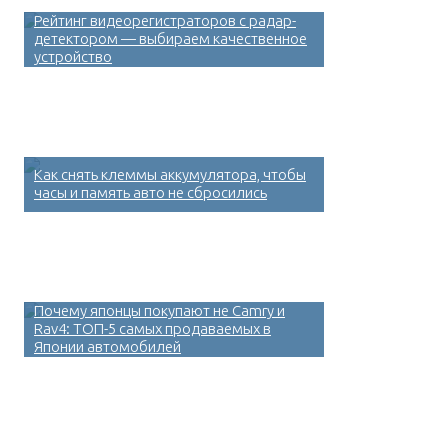
Рейтинг видеорегистраторов с радар-
детектором — выбираем качественное
устройство
Как снять клеммы аккумулятора, чтобы
часы и память авто не сбросились
Почему японцы покупают не Camry и
Rav4: ТОП-5 самых продаваемых в
Японии автомобилей