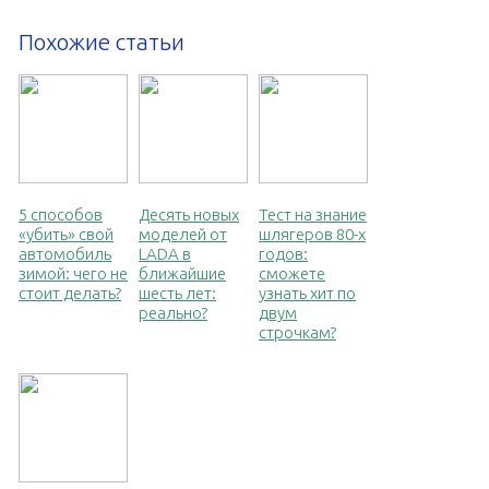
Похожие статьи
5 способов
Десять новых
Тест на знание
«убить» свой
моделей от
шлягеров 80-х
автомобиль
LADA в
годов:
зимой: чего не
ближайшие
сможете
стоит делать?
шесть лет:
узнать хит по
реально?
двум
строчкам?