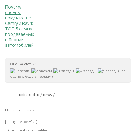
Почему
японцы
покупают не
Camry и Rav4:
ТОП-5 самых
продаваемых
в Японии
автомобилей
Оценка статьи:
(нет
оценок, будьте первым)
tuningkod.ru
news
/
/
No related posts.
[upmysite pos="9"]
Comments are disabled