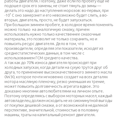
работы двигателя. Поэтому, даже если по пробегу еще не
подошел срок его замены, не стоит тянуть до зимы —
делать это надо до наступления морозов: во-первых, при
-10˚ С оно замерзнет и его невозможно будет слить, а во-
вторых, двигатель, просто, не будет запускаться.
При большом зимнем пробеге, в холодное время поменять
можно только на аналогичную смазку, причем
использовать нужно только качественнее смазочные
материалы, это позволит не только сохранить, но и
повысить ресурс двигателя. Дело в том, что
производители, определяя эти показатели, исходят из
среднестатистических данных, в том числе с
использованием ГСМ среднего качества.
А так как до 70% износа двигателя происходят при
холодных запусках, когда детали на сухую трутся друг об
друга, то применение высококачественного зимнего масла
0W30, которое почти мгновенно создает на всех деталях
мотора масляную пленочку, резко уменьшая их трение,
может повысить долговечность агрегата вдвое. Это
доказано многими автолюбителями на личном опыте.
Поэтому определяясь с выбором моторных масел, каждый
автовладелец должен исходить не из сиюминутной выгоды
от покупки дешевой смазки, а от возможной в недалекой
перспективе, значительной, стоимостью в половину
машины, траты на капитальный ремонт двигателя.