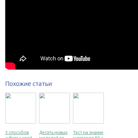
Похожие статьи
5 способов
Десять новых
Тест на знание
«убить» свой
моделей от
шлягеров 80-х