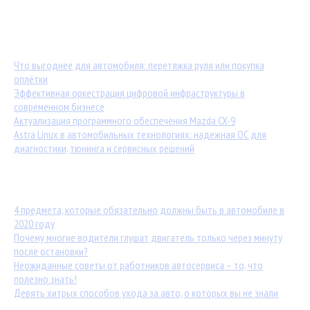
Обратная связь
Последние материалы:
Что выгоднее для автомобиля: перетяжка руля или покупка
оплётки
Эффективная оркестрация цифровой инфраструктуры в
современном бизнесе
Актуализация программного обеспечения Mazda CX-9
Astra Linux в автомобильных технологиях: надежная ОС для
диагностики, тюнинга и сервисных решений
Популярные статьи:
4 предмета, которые обязательно должны быть в автомобиле в
2020 году
Почему многие водители глушат двигатель только через минуту
после остановки?
Неожиданные советы от работников автосервиса – то, что
полезно знать!
Девять хитрых способов ухода за авто, о которых вы не знали