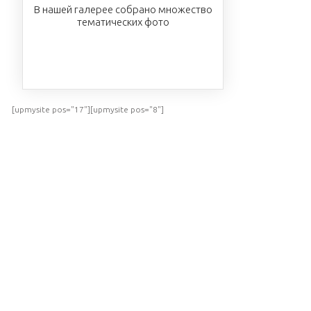
В нашей галерее собрано множество
тематических фото
ПОСМОТРЕТЬ
[upmysite pos="17"][upmysite pos="8"]