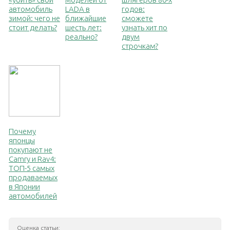
автомобиль
LADA в
годов:
зимой: чего не
ближайшие
сможете
стоит делать?
шесть лет:
узнать хит по
реально?
двум
строчкам?
Почему
японцы
покупают не
Camry и Rav4:
ТОП-5 самых
продаваемых
в Японии
автомобилей
Оценка статьи: