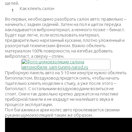
щелей.
Как клеить салон
Во-первых, необходимо разобрать салон авто: правильно –
начинать с задних сидений. Затем на пол и щиток передка
накладывается виброматериал, а немного позже – бимаст.
Будет еще легче, если использовать материал,
предварительно нарезанный кусками, плотно уложенный и
разогретый техническим феном. Важно обклеить
материалом 100% поверхности, на изгибах добавить
вибропласт, а сверху – сплен.
Приборную панель авто на 5-10 мм изнутри нужно обклеить
битопластом. Воздуховод придется снять, чтобы начать
тщательно клеить моделин к стыку, а уже после этого –
битопласт. С остальными воздуховодами возиться не
стоит. Они и так довольно крепко держатся на пластике
приборной панели и не издадут ни малейшего звука в
процессе эксплуатации.
Пол багажника и арки колес авто проклеивается своими
руками шумоизоляцией таким же образом.