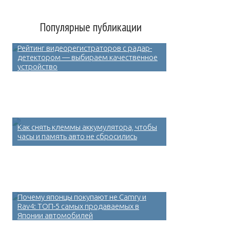
Популярные публикации
Рейтинг видеорегистраторов с радар-
детектором — выбираем качественное
устройство
Как снять клеммы аккумулятора, чтобы
часы и память авто не сбросились
Почему японцы покупают не Camry и
Rav4: ТОП-5 самых продаваемых в
Японии автомобилей