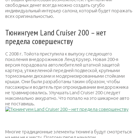
свободных денег всегда можно создать сугубо
индивидуальный интерьер салона, который будет поражать
всех оригинальностью.
Тюнингуем Land Cruiser 200 – нет
предела совершенству
С 2008 г. Тойота приступила к выпуску следующего
поколения внедорожников Ленд Крузер. Новая 200-я
версия порадовала автолюбителей штатной защитой
картера, утяжеленной передней подвеской, крупными
тормозными дисками и модернизированными стойками
крыши. Они были разработаны таким образом, чтобы
пассажиры и водитель при опрокидывании внедорожника
не травмировались. Улучшать Land Cruiser 200 следует
максимально аккуратно. Что попало на это шикарное авто
не поставишь.
Лэнд Крузер после тюнинга
Многие традиционные элементы тюнинга будут смотреться
на нем не к месту. Поэтому перед началом