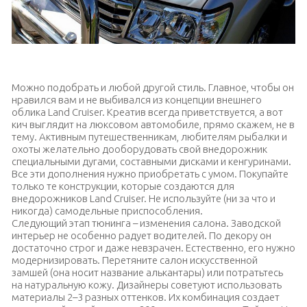
Аэрография на кузове
Можно подобрать и любой другой стиль. Главное, чтобы он
нравился вам и не выбивался из концепции внешнего
облика Land Cruiser. Креатив всегда приветствуется, а вот
кич выглядит на люксовом автомобиле, прямо скажем, не в
тему. Активным путешественникам, любителям рыбалки и
охоты желательно дооборудовать свой внедорожник
специальными дугами, составными дисками и кенгуринами.
Все эти дополнения нужно приобретать с умом. Покупайте
только те конструкции, которые создаются для
внедорожников Land Cruiser. Не используйте (ни за что и
никогда) самодельные приспособления.
Следующий этап тюнинга – изменения салона. Заводской
интерьер не особенно радует водителей. По декору он
достаточно строг и даже невзрачен. Естественно, его нужно
модернизировать. Перетяните салон искусственной
замшей (она носит название алькантары) или потратьтесь
на натуральную кожу. Дизайнеры советуют использовать
материалы 2–3 разных оттенков. Их комбинация создает