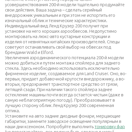
усовершенствования 200-й модели тщательно продумайте
свои действия. Ваша задача – сделать серийный
внедорожник уникальным и при этом не испортить его
изначальный облик и технические характеристики.
Индивидуальный вид Ленд Крузер 200 получит при
установке на него хороших аэрообвесов.
Недопустимо
монтировать на люкс-авто кустарные конструкции и
изделия от невнятных китайских производителей. Спецы
советуют останавливать свой выбор на обвесах под
брендами Wald и Elford.
Увеличения аэродинамического потенциала 200-й модели
можно добиться и путем монтажа спойлера для заднего
стекла. Здесь необходимо использовать исключительно
фирменное изделие, создаваемое для Land Cruiser. Оно, во-
первых, придает добавочной крутости внедорожнику, а во-
вторых, предохраняет транспортное средство от грязи,
летящей сзади. При наличии такого спойлера заднее
остекление машины почти всегда остается чистым (даже в
самую неблагоприятную погоду). Преобразовывает в
лучшую сторону облик Ленд Крузер 200 современная
оптика.
Установите на авто задние диодные фонари, мерцающие
габаритки, замените заводское освещение популярным в
наши дни ксеноном. Попробуйте выполнить
тонировку фар
(не перестарайтесь, все должно быть сделано в меру).