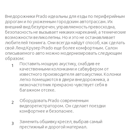
Улучшенный внедорожник Prado
Внедорожники Prado идеальны для езды по периферийным
дорогам и по ухоженным городским автотрассам. Их
внешний вид безупречен, управляемость превосходна,
безопасность не вызывает никаких нареканий, а технические
возможности великолепны. Но и это не останавливает
любителей тюнинга. Они всегда найдут способ, как сделать
свой Ленд Крузер Prado еще более комфортным. Салон
описываемого авто можно модернизировать следующим
образом:
Поставить мощную акустику, снабдив ее
качественными колонками и сабвуфером от
известного производителя автоакустики. Колонки
легко помещаются в двери внедорожника, а
низкочастотник прекрасно чувствует себя в
багажном отсеке.
Оборудовать Prado современным
видеорегистратором. Он сделает поездки
комфортнее и безопаснее.
Заменить обшивку кресел, выбрав самый
престижный и дорогой материал.