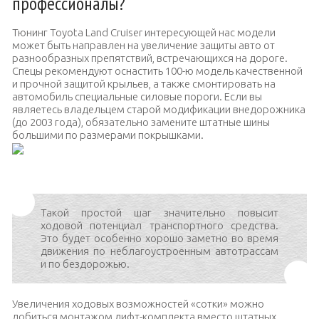
профессионалы?
Тюнинг Toyota Land Cruiser интересующей нас модели
может быть направлен на увеличение защиты авто от
разнообразных препятствий, встречающихся на дороге.
Спецы рекомендуют оснастить 100-ю модель качественной
и прочной защитой крыльев, а также смонтировать на
автомобиль специальные силовые пороги. Если вы
являетесь владельцем старой модификации внедорожника
(до 2003 года), обязательно замените штатные шины
большими по размерами покрышками.
Модернизация Тойота Ленд Крузер 100
Такой простой шаг значительно повысит
ходовой потенциал транспортного средства.
Это будет особенно хорошо заметно во время
движения по неблагоустроенным автотрассам
и по бездорожью.
Увеличения ходовых возможностей «сотки» можно
добиться монтажом лифт-комплекта вместо штатных