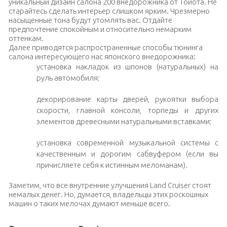
уникальный дизайн салона 200 внедорожника от Тойота. Не
старайтесь сделать интерьер слишком ярким. Чрезмерно
насыщенные тона будут утомлять вас. Отдайте
предпочтение спокойным и относительно немарким
оттенкам.
Далее приводятся распространенные способы тюнинга
салона интересующего нас японского внедорожника:
установка накладок из шпонов (натуральных) на
руль автомобиля;
декорирование карты дверей, рукоятки выбора
скорости, главной консоли, торпеды и других
элементов древесными натуральными вставками;
установка современной музыкальной системы с
качественным и дорогим сабвуфером (если вы
причисляете себя к истинным меломанам).
Заметим, что все внутренние улучшения Land Cruiser стоят
немалых денег. Но, думается, владельцы этих роскошных
машин о таких мелочах думают меньше всего.