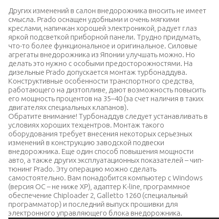
Других изменений в салон внедорожника вносить не имеет
смысла. Prado оснащен удобными и очень мягкими
креслами, напичкан хорошей электроникой, радует глаз
яркой подсветкой приборной панели. Трудно придумать,
что-то более функциональное и оригинальное. Силовые
агрегаты внедорожника из Японии улучшать можно. Но
делать это нужно с особыми предосторожностями. На
дизельные Prado допускается монтаж турбонаддува.
Конструктивные особенности транспортного средства,
работающего на дизтопливе, дают возможность повысить
его мощность процентов на 35–40 (за счет наличия в таких
двигателях специальных клапанов).
Обратите внимание! Турбонаддув следует устанавливать в
условиях хороших техцентров. Монтаж такого
оборудования требует внесения некоторых серьезных
изменений в конструкцию заводской подвески
внедорожника. Еще один способ повышения мощности
авто, а также других эксплуатационных показателей – чип-
тюнинг Prado. Эту операцию можно сделать
самостоятельно. Вам понадобится компьютер с Windows
(версия ОС – не ниже ХР), адаптер К-line, программное
обеспечение Chiploader 2, Galletto 1260 (специальный
программатор) и последний выпуск прошивки для
электронного управляющего блока внедорожника.