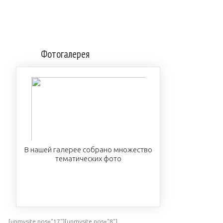
Фотогалерея
В нашей галерее собрано множество
тематических фото
ПОСМОТРЕТЬ
[upmysite pos="17"][upmysite pos="8"]