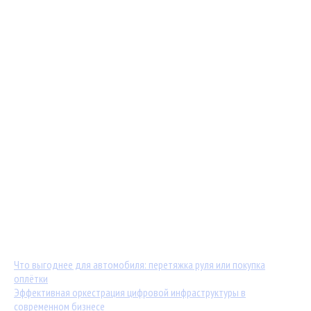
Мастер-классы от TuningKod.ru
Калькуляторы
Обратная связь
Последние материалы:
Что выгоднее для автомобиля: перетяжка руля или покупка
оплётки
Эффективная оркестрация цифровой инфраструктуры в
современном бизнесе