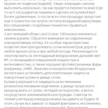
пружин ее подвески (задней). Такую операцию самому
выполнить нереально, так как придется перенести вниз (где-
то на 5 см) радиатор машины и сделать ее рулевой вал
более удлиненным. А после всех этих процедур предстоит
еще и грамотно настроить систему воздушной циркуляции.
Без спецзнаний с подобным тюнингом справиться
невозможно.
А вот внешний облик Land Cruiser 100 можно изменить и
своими руками. Обратите внимание на современную
альтернативную оптику. Ее особые характеристики
позволят вам преодолевать сотни километров дорог в
любое время суток и при любой погоде. Рекомендуется
смонтировать на легендарный внедорожник дальний свет
IPF, отличающийся повышенной мощностью и
интенсивностью, а также хорошие противотуманные фары
(например, AMB). Лихачам и покорителям бездорожья
желательно установить дополнительную защиту на
поворотные кулаки и днище сотки.
Кулаки разрешается защищать качественными
резинопластиковыми изделиями, а днище лучше всего
предохранять от грязи, летящей из-под-колес, и веток
посредством алюминиевой конструкции. Советов по
тюнингу интерьера внедорожника мы давать не будем. В
этом случае все зависит от вашей фантазии и, несомненно,
от ваших финансовых возможностей. При наличии