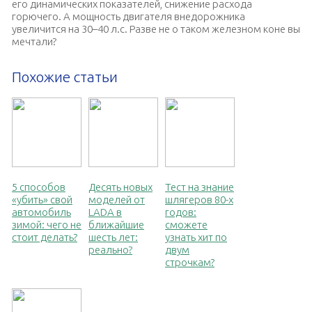
его динамических показателей, снижение расхода
горючего. А мощность двигателя внедорожника
увеличится на 30–40 л.с. Разве не о таком железном коне вы
мечтали?
Похожие статьи
5 способов
Десять новых
Тест на знание
«убить» свой
моделей от
шлягеров 80-х
автомобиль
LADA в
годов:
зимой: чего не
ближайшие
сможете
стоит делать?
шесть лет:
узнать хит по
реально?
двум
строчкам?