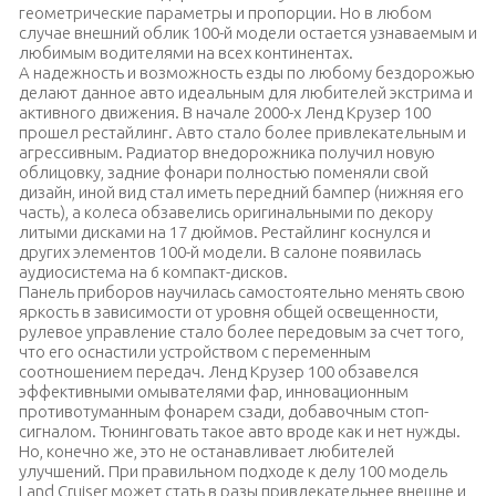
геометрические параметры и пропорции.
Но в любом
случае внешний облик 100-й модели остается узнаваемым и
любимым водителями на всех континентах.
А надежность и возможность езды по любому бездорожью
делают данное авто идеальным для любителей экстрима и
активного движения. В начале 2000-х Ленд Крузер 100
прошел рестайлинг. Авто стало более привлекательным и
агрессивным. Радиатор внедорожника получил новую
облицовку, задние фонари полностью поменяли свой
дизайн, иной вид стал иметь передний бампер (нижняя его
часть), а колеса обзавелись оригинальными по декору
литыми дисками на 17 дюймов. Рестайлинг коснулся и
других элементов 100-й модели. В салоне появилась
аудиосистема на 6 компакт-дисков.
Панель приборов научилась самостоятельно менять свою
яркость в зависимости от уровня общей освещенности,
рулевое управление стало более передовым за счет того,
что его оснастили устройством с переменным
соотношением передач. Ленд Крузер 100 обзавелся
эффективными омывателями фар, инновационным
противотуманным фонарем сзади, добавочным стоп-
сигналом. Тюнинговать такое авто вроде как и нет нужды.
Но, конечно же, это не останавливает любителей
улучшений. При правильном подходе к делу 100 модель
Land Cruiser может стать в разы привлекательнее внешне и