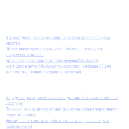
Мастер-классы от TuningKod.ru
Калькуляторы
Обратная связь
Последние материалы:
Что выгоднее для автомобиля: перетяжка руля или покупка
оплётки
Эффективная оркестрация цифровой инфраструктуры в
современном бизнесе
Актуализация программного обеспечения Mazda CX-9
Astra Linux в автомобильных технологиях: надежная ОС для
диагностики, тюнинга и сервисных решений
Популярные статьи:
4 предмета, которые обязательно должны быть в автомобиле в
2020 году
Почему многие водители глушат двигатель только через минуту
после остановки?
Неожиданные советы от работников автосервиса – то, что
полезно знать!