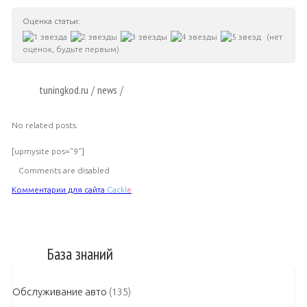
Оценка статьи:
(нет
оценок, будьте первым)
tuningkod.ru
news
/
/
No related posts.
[upmysite pos="9"]
Comments are disabled
Комментарии для сайта
Cackl
e
База знаний
Обслуживание авто
(135)