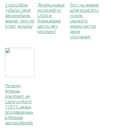
5 способов
Десять новых
Тест на знание
«убить» свой
моделей от
шлягеров 80-х
автомобиль
LADA в
годов:
зимой: чего не
ближайшие
сможете
стоит делать?
шесть лет:
узнать хит по
реально?
двум
строчкам?
Почему
японцы
покупают не
Camry и Rav4:
ТОП-5 самых
продаваемых
в Японии
автомобилей