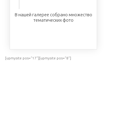
В нашей галерее собрано множество
тематических фото
ПОСМОТРЕТЬ
[upmysite pos="17"][upmysite pos="8"]