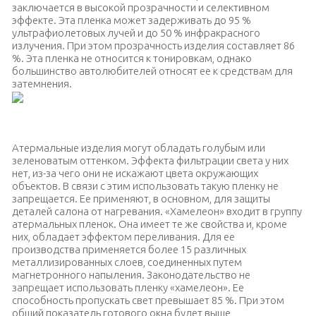
заключается в высокой прозрачности и селективном
эффекте. Эта пленка может задерживать до 95 %
ультрафиолетовых лучей и до 50 % инфракрасного
излучения. При этом прозрачность изделия составляет 86
%. Эта пленка не относится к тонировкам, однако
большинство автолюбителей относят ее к средствам для
затемнения.
Покрытое пленкой-хамелеон окно авто
Атермальные изделия могут обладать голубым или
зеленоватым оттенком. Эффекта фильтрации света у них
нет, из-за чего они не искажают цвета окружающих
объектов.
В связи с этим использовать такую пленку не
запрещается. Ее применяют, в основном, для защиты
деталей салона от нагревания. «Хамелеон» входит в группу
атермальных пленок. Она имеет те же свойства и, кроме
них, обладает эффектом переливания. Для ее
производства применяется более 15 различных
металлизированных слоев, соединенных путем
магнетронного напыления. Законодательство не
запрещает использовать пленку «хамелеон». Ее
способность пропускать свет превышает 85 %. При этом
общий показатель готового окна будет выше