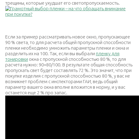
трещины, которые ухудшат его светопропускаемость.
Тонированная пленка
Если за пример рассматривать новое окно, пропускающее
90 % света, то для расчета общей пропускной способности
пленки необходимо умножить параметры пленки и окна и
разделить их на 100. Так, если вы выбрали
пленку для
тонировки
окна с пропускной способностью 80 %, то для
расчета нужно: 90×80/100. В результате общая способность
пропускать свет будет составлять 72 %. Это значит, что при
покупке изделия с пропускной способностью 80 %, у вас не
возникнет проблем с инспекторами ГАИ, ведь общий
параметр вашего окна вполне вложится в норму, и у вас
останется еще 2 % про запас.